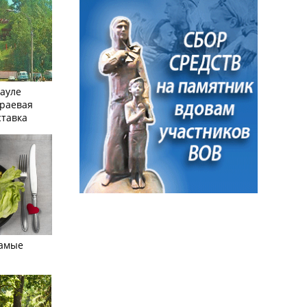
науле
краевая
ставка
самые