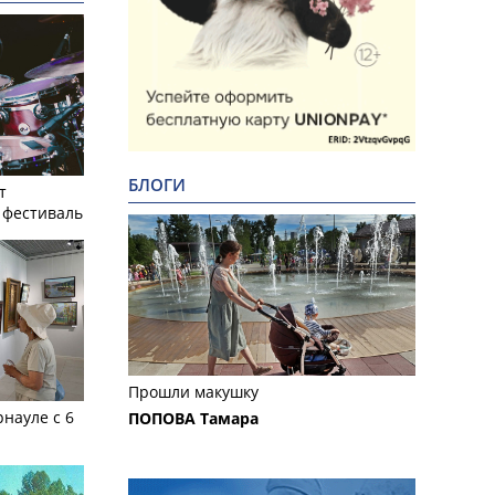
БЛОГИ
т
фестиваль
Прошли макушку
рнауле с 6
ПОПОВА Тамара