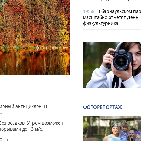
19:58
В барнаульском па
масштабно отметят День
физкультурника
ирный антициклон. В
ФОТОРЕПОРТАЖ
.
 Без осадков. Утром возможен
порывами до 13 м/с.
0 гр.