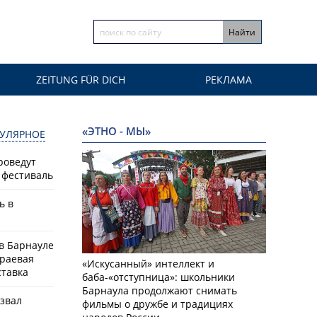
ZEITUNG FÜR DICH
РЕКЛАМА
«ЭТНО - МЫ»
УЛЯРНОЕ
роведут
фестиваль
ь в
а
 в Барнауле
краевая
«Искусанный» интеллект и
ставка
баба-«отступница»: школьники
Барнаула продолжают снимать
азвал
фильмы о дружбе и традициях