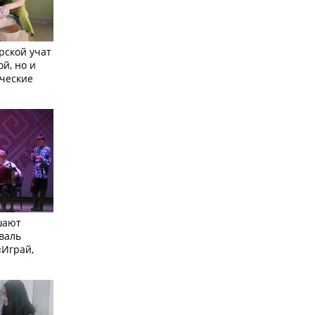
рской учат
ой, но и
ческие
шают
валь
Играй,