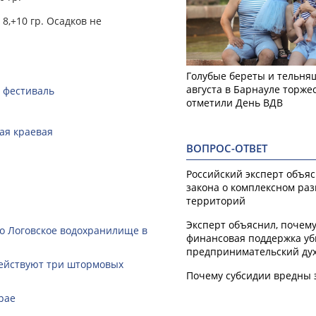
8,+10 гр. Осадков не
Голубые береты и тельняш
августа в Барнауле торже
 фестиваль
отметили День ВДВ
кая краевая
ВОПРОС-ОТВЕТ
Российский эксперт объя
закона о комплексном ра
территорий
Эксперт объяснил, почем
ло Логовское водохранилище в
финансовая поддержка уб
предпринимательский ду
действуют три штормовых
Почему субсидии вредны 
рае