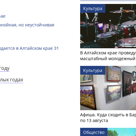
Культура
рае
 знойная, но неустойчивая
дается в Алтайском крае 31
В Алтайском крае проведу
масштабный молодежный 
году
Культура
лых годах
Афиша. Куда сходить в Ба
по 13 августа
Общество