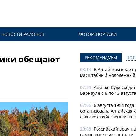
НОВОСТИ РАЙОНОВ
ФОТОРЕПОРТАЖИ
тики обещают
РЕКОМЕНДУЕМ
ПОП
08:14
В Алтайском крае п
масштабный молодежный 
07:33
Афиша. Куда сходит
Барнауле с 6 по 13 август
07:06
6 августа 1954 года
организована Алтайская 
сельскохозяйственная вы
20:08
Российский врач н
самые вредные завтраки