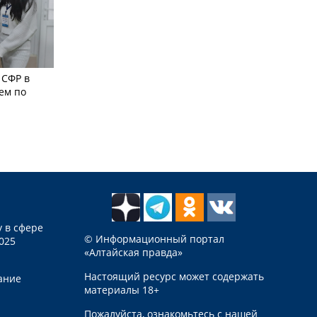
 СФР в
ем по
 в сфере
© Информационный портал
025
«Алтайская правда»
Настоящий ресурс может содержать
ание
материалы 18+
Пожалуйста, ознакомьтесь с нашей