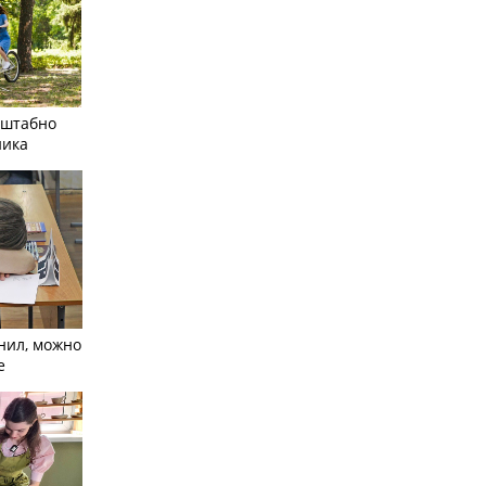
сштабно
ника
нил, можно
е