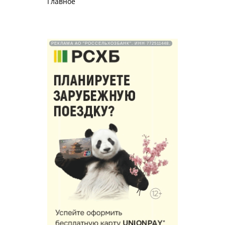
Главное
РЕКЛАМА АО "РОССЕЛЬХОЗБАНК". ИНН 772511448.