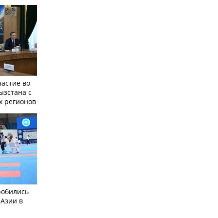
частие во
ызстана с
х регионов
робились
 Азии в