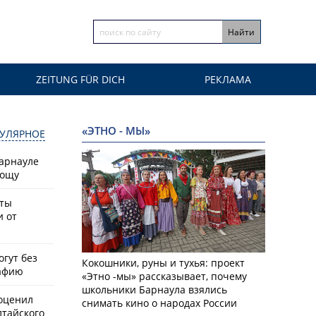
ZEITUNG FÜR DICH
РЕКЛАМА
«ЭТНО - МЫ»
УЛЯРНОЕ
Барнауле
рощу
сты
и от
гут без
Кокошники, руны и тухья: проект
афию
«Этно -мы» рассказывает, почему
школьники Барнаула взялись
оценил
снимать кино о народах России
лтайского