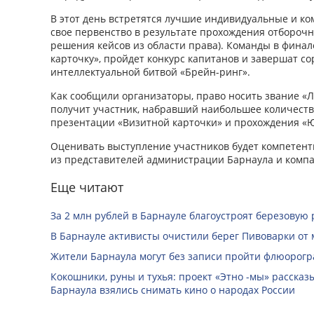
В этот день встретятся лучшие индивидуальные и к
свое первенство в результате прохождения отбороч
решения кейсов из области права). Команды в фина
карточку», пройдет конкурс капитанов и завершат 
интеллектуальной битвой «Брейн-ринг».
Как сообщили организаторы, право носить звание «
получит участник, набравший наибольшее количество
презентации «Визитной карточки» и прохождения «
Оценивать выступление участников будет компетент
из представителей администрации Барнаула и ком
Еще читают
За 2 млн рублей в Барнауле благоустроят березовую
В Барнауле активисты очистили берег Пивоварки от 
Жители Барнаула могут без записи пройти флюорог
Кокошники, руны и тухья: проект «Этно -мы» расска
Барнаула взялись снимать кино о народах России