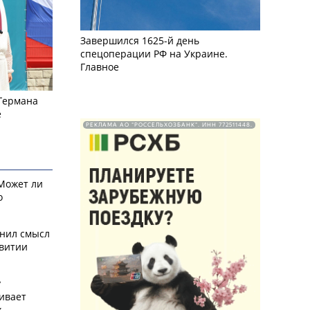
Завершился 1625-й день
спецоперации РФ на Украине.
Главное
 Германа
е
РЕКЛАМА АО "РОССЕЛЬХОЗБАНК". ИНН 772511448.
 Может ли
о
снил смысл
звитии
у
ивает
х