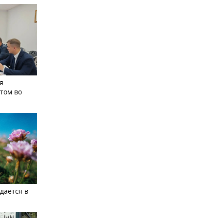
я
том во
дается в