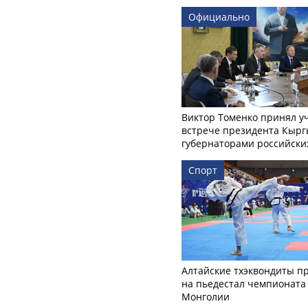
Официально
Виктор Томенко принял у
встрече президента Кырг
губернаторами российски
Спорт
Алтайские тхэквондиты п
на пьедестал чемпионата
Монголии