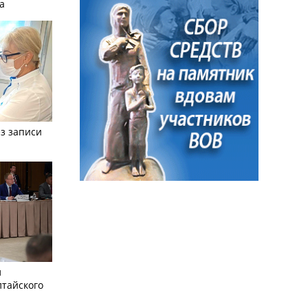
а
з записи
л
лтайского