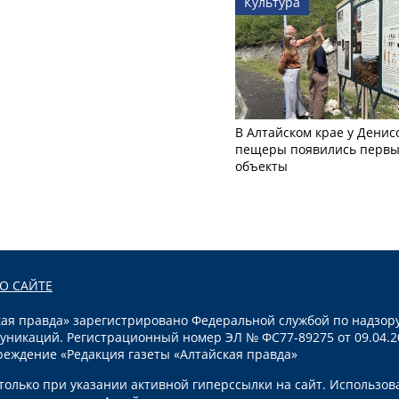
Культура
В Алтайском крае у Денис
пещеры появились первы
объекты
О САЙТЕ
я правда» зарегистрировано Федеральной службой по надзору
уникаций. Регистрационный номер ЭЛ № ФС77-89275 от 09.04.2
реждение «Редакция газеты «Алтайская правда»
олько при указании активной гиперссылки на сайт. Использов