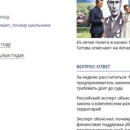
 рощу
зывает, почему школьники
65-летие полета в космос
 году
Титова отмечают на Алта
шлых годах
ВОПРОС-ОТВЕТ
За неделю рассчитаться.
предприниматель законн
требовать долг до суда
Российский эксперт объя
закона о комплексном ра
территорий
Эксперт объяснил, почем
финансовая поддержка уб
предпринимательский ду