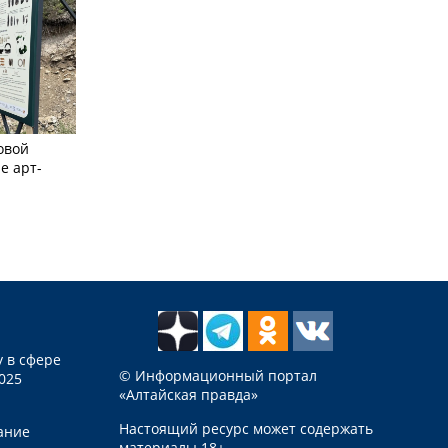
овой
е арт-
 в сфере
© Информационный портал
025
«Алтайская правда»
Настоящий ресурс может содержать
ание
материалы 18+