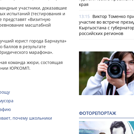
края
омандные участники, доказавшие
ных испытаний (тестирования и
13:15
Виктор Томенко пр
ле представят «Визитную
участие во встрече прези
соревнование масштабной
Кыргызстана с губернато
российских регионов
Лучший юрист города Барнаула»
 баллов в результате
Юридического марафона».
ная команда жюри, состоящая
пании ЮРКОМП.
 рощу
мусора
рафию
ФОТОРЕПОРТАЖ
зывает, почему школьники