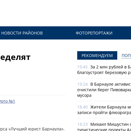
НОВОСТИ РАЙОНОВ
ФОТОРЕПОРТАЖИ
ределят
РЕКОМЕНДУЕМ
ПОП
19:45
За 2 млн рублей в 
благоустроят березовую 
19:24
В Барнауле активи
очистили берег Пивоварк
мусора
18:40
Жители Барнаула мо
записи пройти флюорогр
14:23
Михаил Мишустин 
курса «Лучший юрист Барнаула».
туристические проекты А