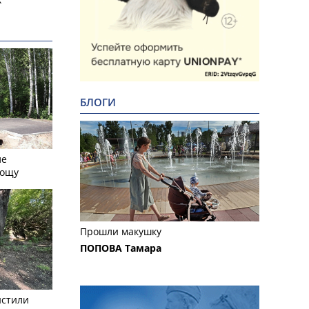
БЛОГИ
ле
рощу
Прошли макушку
ПОПОВА Тамара
истили