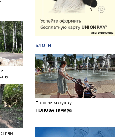
БЛОГИ
ле
рощу
Прошли макушку
ПОПОВА Тамара
истили