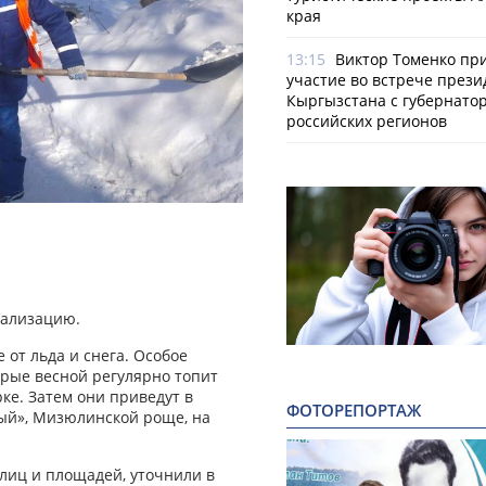
края
13:15
Виктор Томенко пр
участие во встрече прези
Кыргызстана с губернато
российских регионов
нализацию.
 от льда и снега. Особое
рые весной регулярно топит
ке. Затем они приведут в
ФОТОРЕПОРТАЖ
ый», Мизюлинской роще, на
лиц и площадей, уточнили в