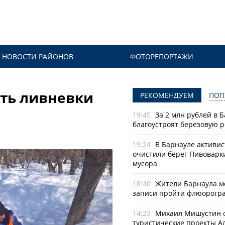
НОВОСТИ РАЙОНОВ
ФОТОРЕПОРТАЖИ
ить ливневки
РЕКОМЕНДУЕМ
ПОП
19:45
За 2 млн рублей в 
благоустроят березовую 
19:24
В Барнауле активи
очистили берег Пивоварк
мусора
18:40
Жители Барнаула мо
записи пройти флюорогр
14:23
Михаил Мишустин 
туристические проекты А