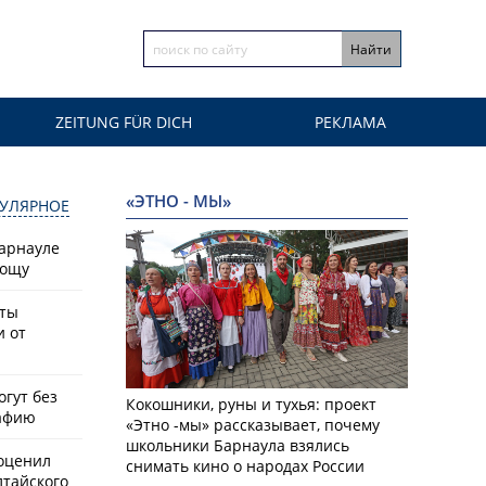
ZEITUNG FÜR DICH
РЕКЛАМА
«ЭТНО - МЫ»
УЛЯРНОЕ
Барнауле
рощу
сты
и от
гут без
Кокошники, руны и тухья: проект
афию
«Этно -мы» рассказывает, почему
школьники Барнаула взялись
оценил
снимать кино о народах России
лтайского