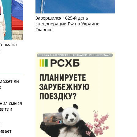
Завершился 1625-й день
спецоперации РФ на Украине.
Главное
 Германа
е
РЕКЛАМА АО "РОССЕЛЬХОЗБАНК". ИНН 772511448.
 Может ли
о
снил смысл
звитии
у
ивает
х