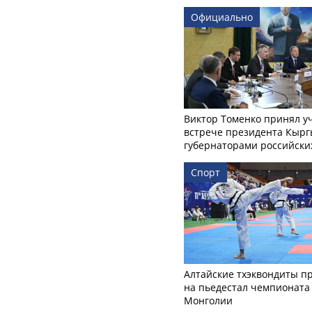
Официально
Виктор Томенко принял у
встрече президента Кырг
губернаторами российски
Спорт
Алтайские тхэквондиты п
на пьедестал чемпионата
Монголии