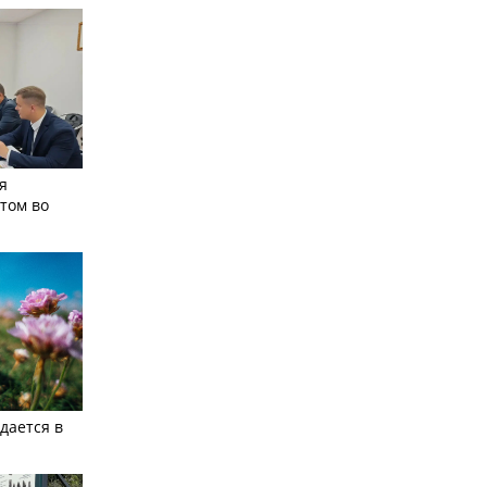
я
том во
дается в