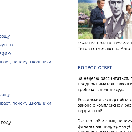
 рощу
65-летие полета в космос
мусора
Титова отмечают на Алта
рафию
зывает, почему школьники
ВОПРОС-ОТВЕТ
За неделю рассчитаться.
предприниматель законн
требовать долг до суда
 рощу
Российский эксперт объя
зывает, почему школьники
закона о комплексном ра
территорий
Эксперт объяснил, почем
 году
финансовая поддержка уб
предпринимательский ду