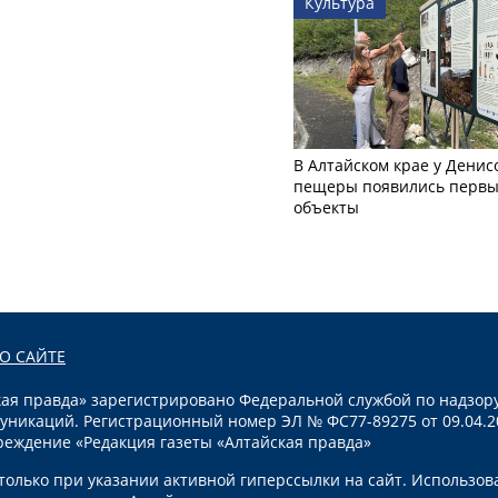
Культура
В Алтайском крае у Денис
пещеры появились первы
объекты
О САЙТЕ
я правда» зарегистрировано Федеральной службой по надзору
уникаций. Регистрационный номер ЭЛ № ФС77-89275 от 09.04.2
реждение «Редакция газеты «Алтайская правда»
олько при указании активной гиперссылки на сайт. Использов