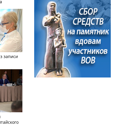
а
з записи
л
лтайского