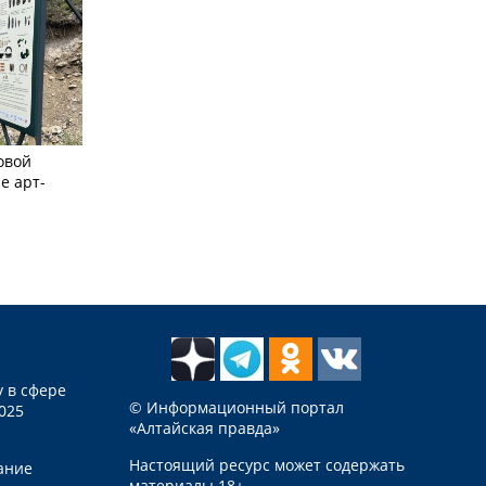
овой
е арт-
 в сфере
© Информационный портал
025
«Алтайская правда»
Настоящий ресурс может содержать
ание
материалы 18+