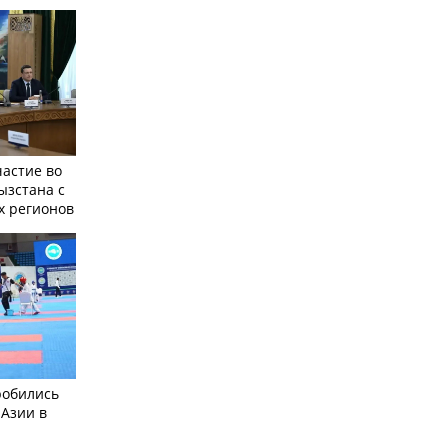
частие во
ызстана с
х регионов
робились
 Азии в