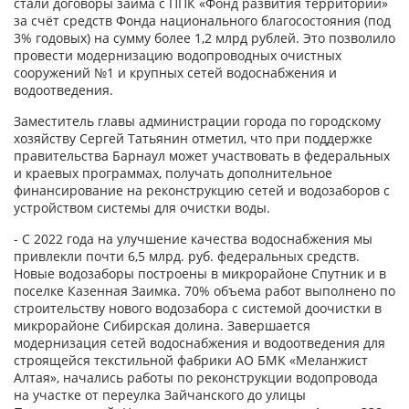
стали договоры займа с ППК «Фонд развития территорий»
за счёт средств Фонда национального благосостояния (под
3% годовых) на сумму более 1,2 млрд рублей. Это позволило
провести модернизацию водопроводных очистных
сооружений №1 и крупных сетей водоснабжения и
водоотведения.
Заместитель главы администрации города по городскому
хозяйству Сергей Татьянин отметил, что при поддержке
правительства Барнаул может участвовать в федеральных
и краевых программах, получать дополнительное
финансирование на реконструкцию сетей и водозаборов с
устройством системы для очистки воды.
- С 2022 года на улучшение качества водоснабжения мы
привлекли почти 6,5 млрд. руб. федеральных средств.
Новые водозаборы построены в микрорайоне Спутник и в
поселке Казенная Заимка. 70% объема работ выполнено по
строительству нового водозабора с системой доочистки в
микрорайоне Сибирская долина. Завершается
модернизация сетей водоснабжения и водоотведения для
строящейся текстильной фабрики АО БМК «Меланжист
Алтая», начались работы по реконструкции водопровода
на участке от переулка Зайчанского до улицы