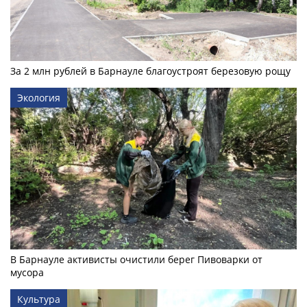
За 2 млн рублей в Барнауле благоустроят березовую рощу
Экология
В Барнауле активисты очистили берег Пивоварки от
мусора
Культура