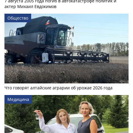
7 августа 2005 года погиб в автокатастрофе политик и
актер Михаил Евдокимов
Общество
Что говорят алтайские аграрии об урожае 2026 года
Медицина