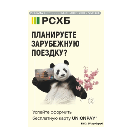
РЕКЛАМА АО "РОССЕЛЬХОЗБАНК". ИНН 772511448.