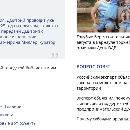
ия. Дмитрий проводит уже
25 года и показала, сколько в
т передачи Дмитрия с
ельное исполнение
Голубые береты и тельняш
«АП» Ирина Миллер, куратор
августа в Барнауле торже
отметили День ВДВ
ВОПРОС-ОТВЕТ
ой городской библиотеки им.
Российский эксперт объя
закона о комплексном ра
территорий
Эксперт объяснил, почем
финансовая поддержка уб
е. Главное
предпринимательский ду
августа
Почему субсидии вредны 
ервые арт-объекты