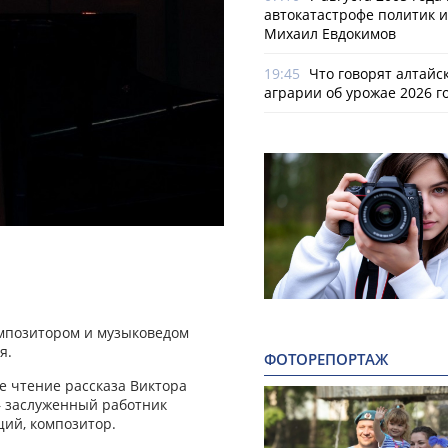
автокатастрофе политик и
Михаил Евдокимов
19:45
Что говорят алтайс
аграрии об урожае 2026 г
омпозитором и музыковедом
я.
ФОТОРЕПОРТАЖ
е чтение рассказа Виктора
— заслуженный работник
щий, композитор.