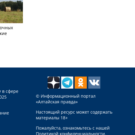
сочных
кие
 в сфере
© Информационный портал
025
«Алтайская правда»
Настоящий ресурс может содержать
ание
материалы 18+
Пожалуйста, ознакомьтесь с нашей
Политикой конфиденциальности
.