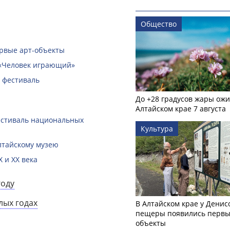
Общество
ервые арт-объекты
 «Человек играющий»
 фестиваль
До +28 градусов жары ожи
Алтайском крае 7 августа
естиваль национальных
Культура
лтайскому музею
 и XX века
году
лых годах
В Алтайском крае у Денис
пещеры появились первы
объекты