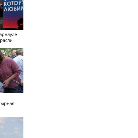
Барнауле
трасли
т
Сырная