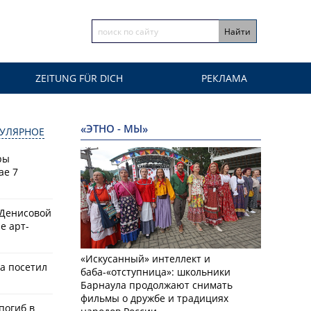
ZEITUNG FÜR DICH
РЕКЛАМА
«ЭТНО - МЫ»
УЛЯРНОЕ
ры
ае 7
 Денисовой
е арт-
«Искусанный» интеллект и
а посетил
баба-«отступница»: школьники
Барнаула продолжают снимать
фильмы о дружбе и традициях
 погиб в