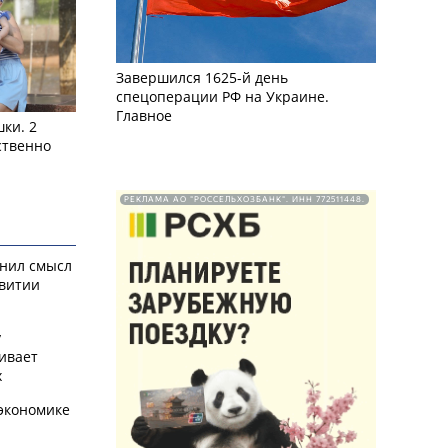
Завершился 1625-й день
спецоперации РФ на Украине.
Главное
ки. 2
ственно
РЕКЛАМА АО "РОССЕЛЬХОЗБАНК". ИНН 772511448.
снил смысл
звитии
у
ивает
х
экономике