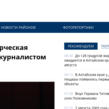
НОВОСТИ РАЙОНОВ
ФОТОРЕПОРТАЖИ
орческая
РЕКОМЕНДУЕМ
ПОП
 журналистом
08:40
До +28 градусов жа
ожидается в Алтайском кр
августа
08:15
В Алтайском крае у
пещеры появились первы
объекты
07:38
Внук Германа Титов
село Полковниково
07:10
7 августа 2005 года