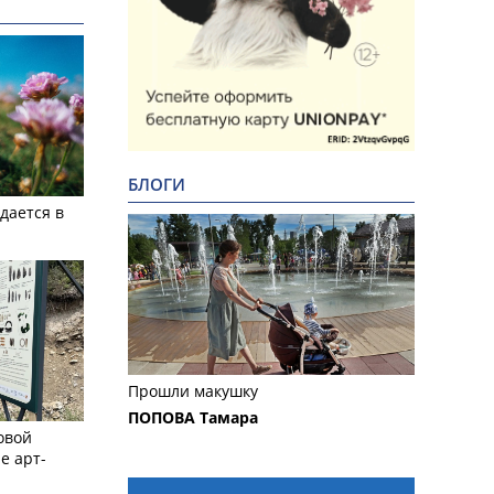
БЛОГИ
дается в
Прошли макушку
ПОПОВА Тамара
овой
е арт-