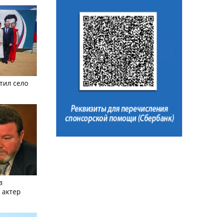
тил село
в
 актер