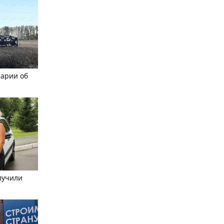
рарии об
лучили