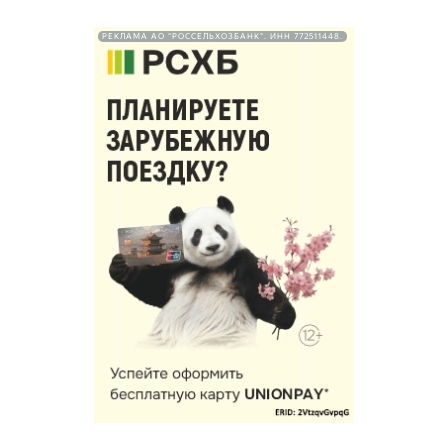
РЕКЛАМА АО "РОССЕЛЬХОЗБАНК". ИНН 772511448.