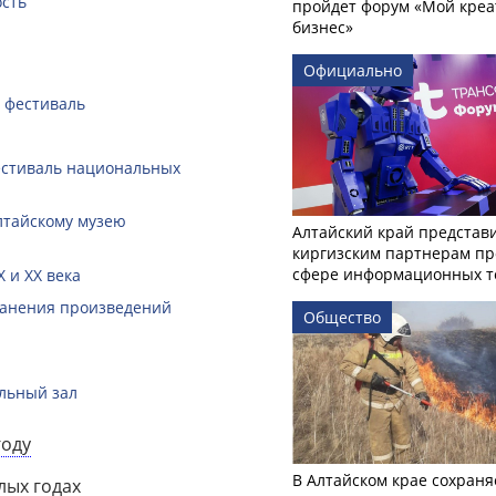
ость
пройдет форум «Мой креа
бизнес»
Официально
 фестиваль
естиваль национальных
лтайскому музею
Алтайский край представ
киргизским партнерам пр
сфере информационных т
 и XX века
ранения произведений
Общество
альный зал
году
В Алтайском крае сохраня
лых годах