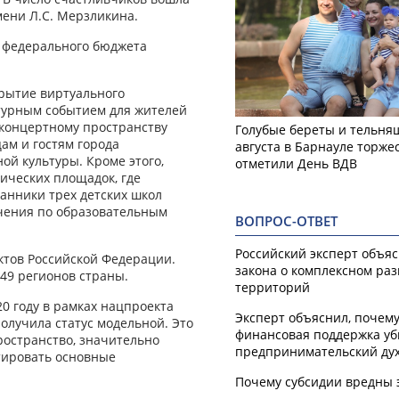
мени Л.С. Мерзликина.
з федерального бюджета
крытие виртуального
ьтурным событием для жителей
 концертному пространству
Голубые береты и тельняш
ам и гостям города
августа в Барнауле торже
й культуры. Кроме этого,
отметили День ВДВ
ических площадок, где
анники трех детских школ
учения по образовательным
ВОПРОС-ОТВЕТ
Российский эксперт объя
ектов Российской Федерации.
закона о комплексном ра
49 регионов страны.
территорий
0 году в рамках нацпроекта
Эксперт объяснил, почем
олучила статус модельной. Это
финансовая поддержка уб
остранство, значительно
предпринимательский ду
тировать основные
Почему субсидии вредны 