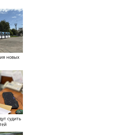
тия новых
дут судить
тей