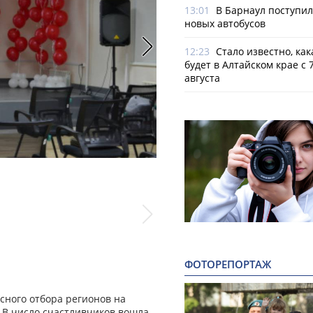
13:01
В Барнаул поступи
новых автобусов
12:23
Стало известно, как
будет в Алтайском крае с 7
августа
Фото: Минкультуры Алтайского края
ФОТОРЕПОРТАЖ
сного отбора регионов на
. В число счастливчиков вошла