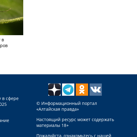
 в
аров
 в сфере
© Информационный портал
025
«Алтайская правда»
Настоящий ресурс может содержать
ание
материалы 18+
Пожалуйста, ознакомьтесь с нашей