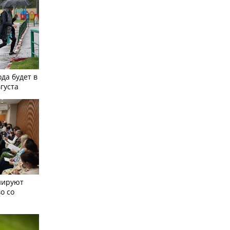
ода будет в
вгуста
нируют
о со