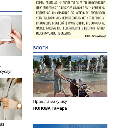
БЛОГИ
о
суслуг
Прошли макушку
ПОПОВА Тамара
аз