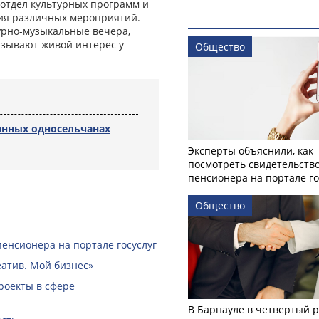
 отдел культурных программ и
ния различных мероприятий.
урно-музыкальные вечера,
ызывают живой интерес у
Общество
анных односельчанах
Эксперты объяснили, как
посмотреть свидетельств
пенсионера на портале го
Общество
пенсионера на портале госуслуг
еатив. Мой бизнес»
роекты в сфере
В Барнауле в четвертый р