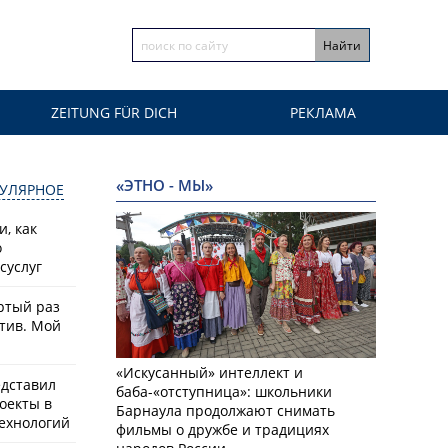
ZEITUNG FÜR DICH
РЕКЛАМА
«ЭТНО - МЫ»
УЛЯРНОЕ
, как
о
суслуг
ртый раз
тив. Мой
«Искусанный» интеллект и
едставил
баба-«отступница»: школьники
оекты в
Барнаула продолжают снимать
ехнологий
фильмы о дружбе и традициях