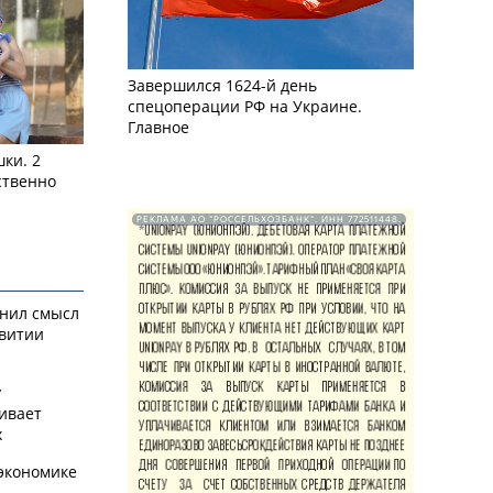
Завершился 1624-й день
спецоперации РФ на Украине.
Главное
ки. 2
ственно
РЕКЛАМА АО "РОССЕЛЬХОЗБАНК". ИНН 772511448.
снил смысл
звитии
у
ивает
х
экономике