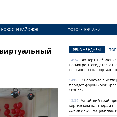
НОВОСТИ РАЙОНОВ
ФОТОРЕПОРТАЖИ
 виртуальный
РЕКОМЕНДУЕМ
ПОП
14:34
Эксперты объяснили
посмотреть свидетельств
пенсионера на портале го
14:08
В Барнауле в четве
пройдет форум «Мой креа
бизнес»
13:39
Алтайский край пр
киргизским партнерам пр
сфере информационных т