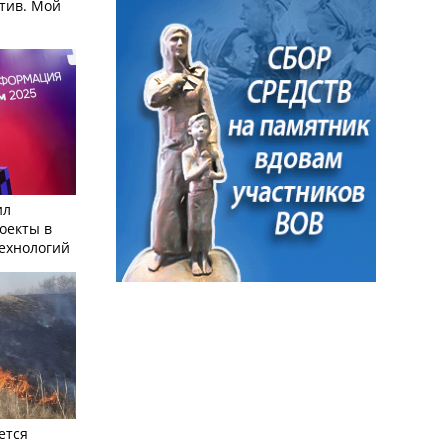
тив. Мой
ил
оекты в
ехнологий
ется