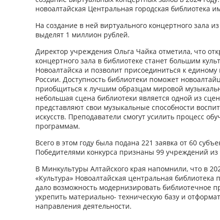
новоалтайская Центральная городская библиотека и
На создание в ней виртуального концертного зала и
выделят 1 миллион рублей.
Директор учреждения Ольга Чайка отметила, что от
концертного зала в библиотеке станет большим кул
Новоалтайска и позволит присоединиться к единому
России. Доступность библиотеки поможет новоалтайц
приобщиться к лучшим образцам мировой музыкально
небольшая сцена библиотеки является одной из сцен
представляют свои музыкальные способности воспит
искусств. Преподаватели смогут усилить процесс об
программам.
Всего в этом году была подана 221 заявка от 60 субъ
Победителями конкурса признаны 99 учреждений из 
В Минкультуры Алтайского края напомнили, что в 202
«Культура» Новоалтайская центральная библиотека п
дало возможность модернизировать библиотечное пр
укрепить материально- техническую базу и отформа
направления деятельности.