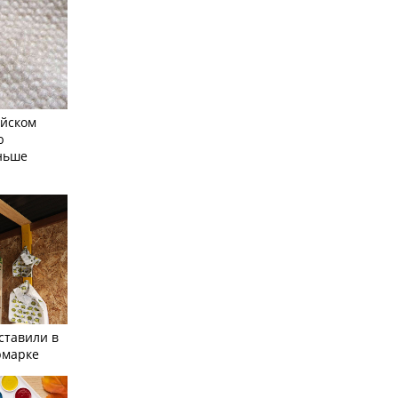
айском
ю
еньше
ставили в
рмарке