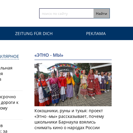
ZEITUNG FÜR DICH
РЕКЛАМА
«ЭТНО - МЫ»
УЛЯРНОЕ
альная
ия
в
осрочно
 дороги к
кому
Кокошники, руны и тухья: проект
«Этно -мы» рассказывает, почему
школьники Барнаула взялись
 в
снимать кино о народах России
: за