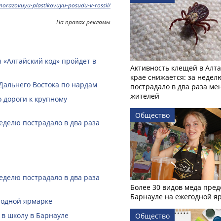
norazovuyu-plastikovuyu-posudu-v-rossii/
На правах рекламы
 «Алтайский код» пройдет в
Активность клещей в Алт
крае снижается: за недел
Дальнего Востока по нардам
пострадало в два раза м
жителей
 дороги к крупному
Общество
еделю пострадало в два раза
еделю пострадало в два раза
Более 30 видов меда пред
Барнауле на ежегодной я
годной ярмарке
 в школу в Барнауле
Общество