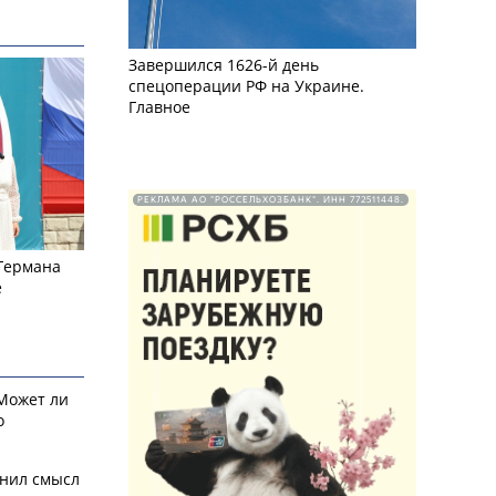
Завершился 1626-й день
спецоперации РФ на Украине.
Главное
РЕКЛАМА АО "РОССЕЛЬХОЗБАНК". ИНН 772511448.
 Германа
е
 Может ли
о
снил смысл