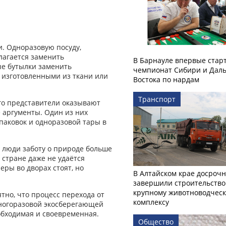
. Одноразовую посуду,
лагается заменить
В Барнауле впервые стар
ые бутылки заменить
чемпионат Сибири и Даль
 изготовленными из ткани или
Востока по нардам
Транспорт
го представители оказывают
 аргументы. Один из них
упаковок и одноразовой тары в
 люди заботу о природе больше
 стране даже не удаётся
еры во дворах стоят, но
В Алтайском крае досроч
завершили строительство
крупному животноводчес
тно, что процесс перехода от
комплексу
многоразовой экосберегающей
еобходимая и своевременная.
Общество