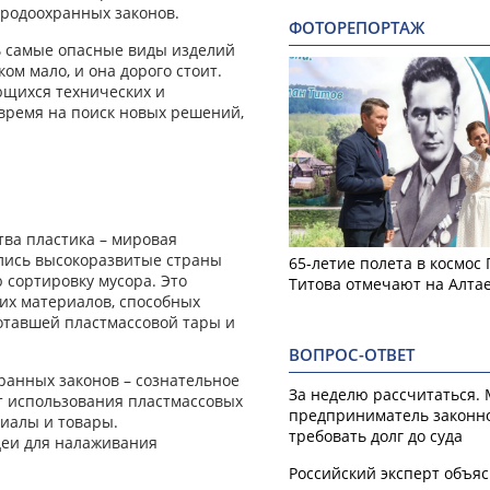
родоохранных законов.
ФОТОРЕПОРТАЖ
ть самые опасные виды изделий
м мало, и она дорого стоит.
ющихся технических и
 время на поиск новых решений,
тва пластика – мировая
ились высокоразвитые страны
65-летие полета в космос
 сортировку мусора. Это
Титова отмечают на Алта
их материалов, способных
ботавшей пластмассовой тары и
ВОПРОС-ОТВЕТ
анных законов – сознательное
За неделю рассчитаться.
т использования пластмассовых
предприниматель законн
риалы и товары.
требовать долг до суда
деи для налаживания
Российский эксперт объя