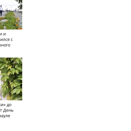
и и
ился с
рного
и» до
ят День
науле