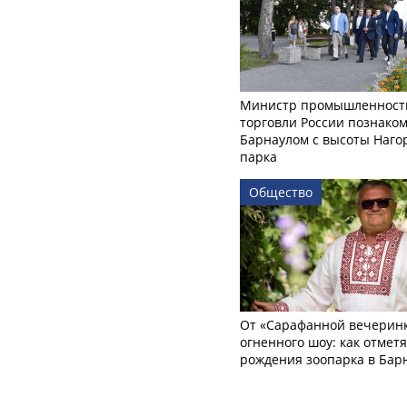
Министр промышленност
торговли России познаком
Барнаулом с высоты Наго
парка
Общество
От «Сарафанной вечеринк
огненного шоу: как отмет
рождения зоопарка в Бар