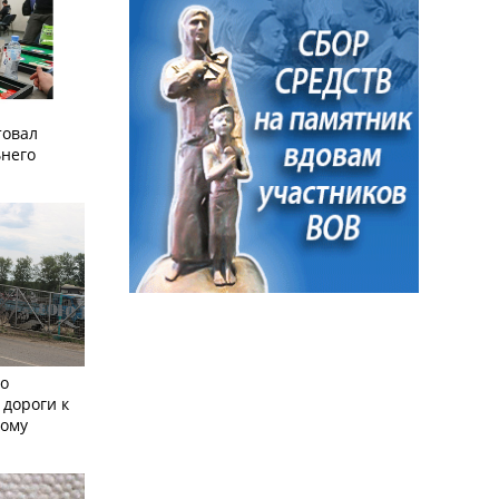
товал
него
но
 дороги к
кому