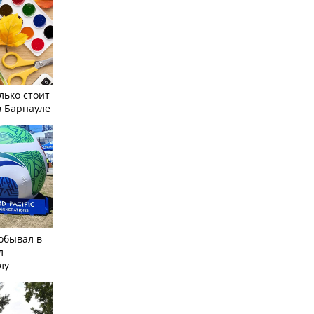
лько стоит
в Барнауле
обывал в
л
лу