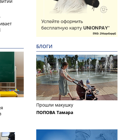
звитии
у
ивает
х
БЛОГИ
Прошли макушку
ия
ПОПОВА Тамара
в