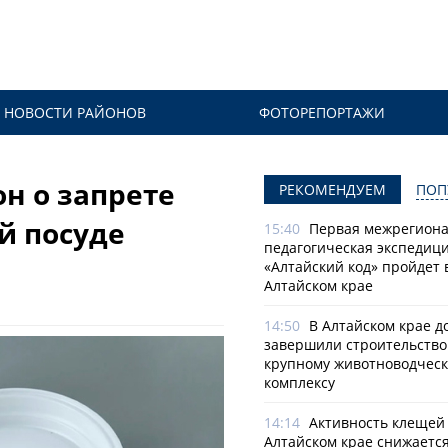
НОВОСТИ РАЙОНОВ
ФОТОРЕПОРТАЖИ
н о запрете
РЕКОМЕНДУЕМ
ПОП
й посуде
15:40
Первая межрегион
педагогическая экспедиц
«Алтайский код» пройдет 
Алтайском крае
14:50
В Алтайском крае д
завершили строительство
крупному животноводчес
комплексу
14:14
Активность клещей
Алтайском крае снижается