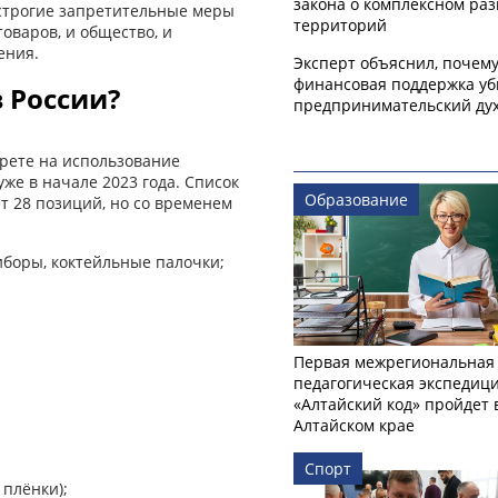
закона о комплексном ра
л строгие запретительные меры
территорий
оваров, и общество, и
ения.
Эксперт объяснил, почем
финансовая поддержка уб
в России?
предпринимательский ду
прете на использование
же в начале 2023 года. Список
Образование
т 28 позиций, но со временем
иборы, коктейльные палочки;
Первая межрегиональная
педагогическая экспедиц
«Алтайский код» пройдет 
Алтайском крае
Спорт
 плёнки);