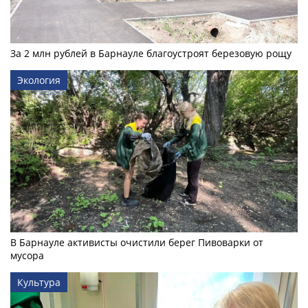
За 2 млн рублей в Барнауле благоустроят березовую рощу
Экология
В Барнауле активисты очистили берег Пивоварки от
мусора
Культура