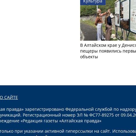
Культура
В Алтайском крае у Денис
пещеры появились первы
объекты
О САЙТЕ
я правда» зарегистрировано Федеральной службой по надзору
уникаций. Регистрационный номер ЭЛ № ФС77-89275 от 09.04.2
реждение «Редакция газеты «Алтайская правда»
олько при указании активной гиперссылки на сайт. Использов