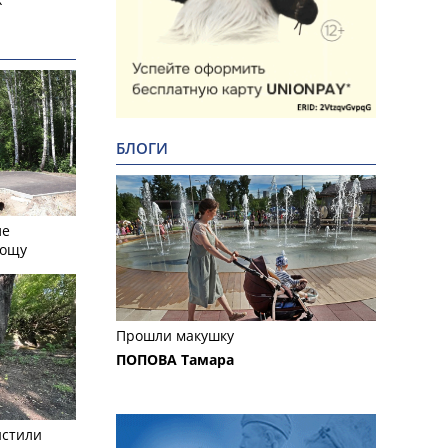
БЛОГИ
ле
рощу
Прошли макушку
ПОПОВА Тамара
истили