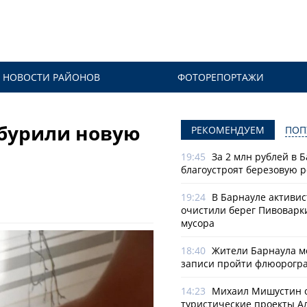
НОВОСТИ РАЙОНОВ
ФОТОРЕПОРТАЖИ
обурили новую
РЕКОМЕНДУЕМ
ПОП
19:45
За 2 млн рублей в 
благоустроят березовую 
19:24
В Барнауле активи
очистили берег Пивоварк
мусора
18:40
Жители Барнаула мо
записи пройти флюорогр
14:23
Михаил Мишустин 
туристические проекты А