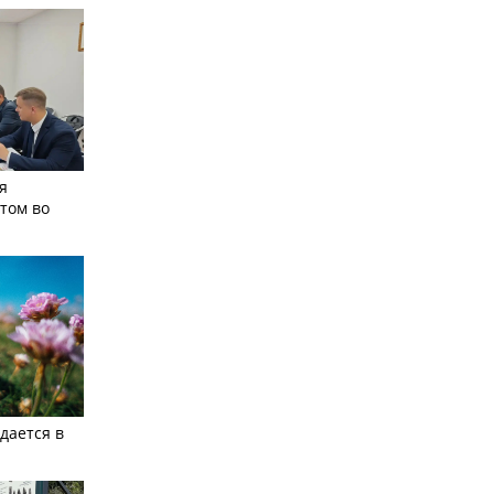
я
том во
дается в