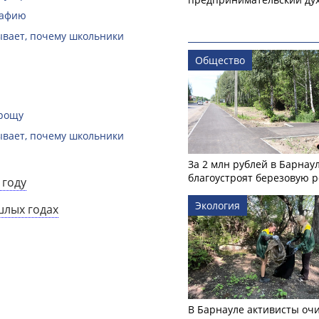
рафию
зывает, почему школьники
Общество
 рощу
зывает, почему школьники
За 2 млн рублей в Барнау
благоустроят березовую 
 году
Экология
шлых годах
В Барнауле активисты оч