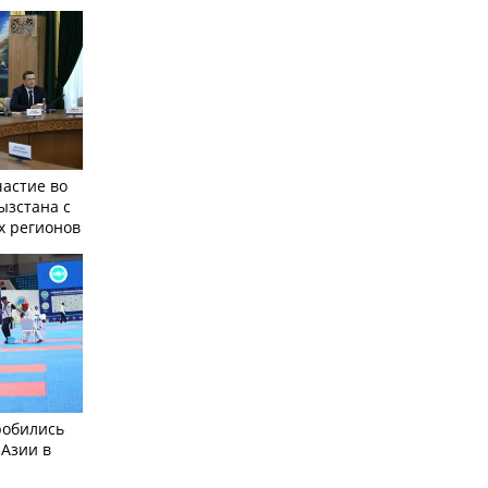
частие во
ызстана с
х регионов
робились
 Азии в