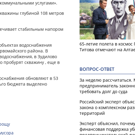
коммунальными услугами».
 скважины глубиной 108 метров
печивает стабильным напором
65-летие полета в космос
 объектах водоснабжения
Титова отмечают на Алта
рвомайского района. В
водоснабжения, в Зудилово
 пробурят скважину , еще в
ВОПРОС-ОТВЕТ
доснабжения обновляют в 53
За неделю рассчитаться.
льго бюджета выделено
предприниматель законн
требовать долг до суда
Российский эксперт объя
закона о комплексном ра
территорий
Эксперт объяснил, почем
 рощу
финансовая поддержка уб
мусора
предпринимательский ду