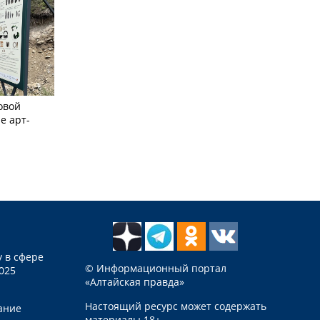
овой
е арт-
 в сфере
© Информационный портал
025
«Алтайская правда»
Настоящий ресурс может содержать
ание
материалы 18+