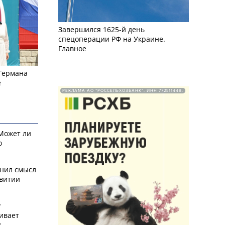
Завершился 1625-й день
спецоперации РФ на Украине.
Главное
 Германа
е
РЕКЛАМА АО "РОССЕЛЬХОЗБАНК". ИНН 772511448.
 Может ли
о
снил смысл
звитии
у
ивает
х