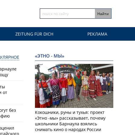
ZEITUNG FÜR DICH
РЕКЛАМА
«ЭТНО - МЫ»
УЛЯРНОЕ
Барнауле
рощу
сты
и от
гут без
Кокошники, руны и тухья: проект
афию
«Этно -мы» рассказывает, почему
школьники Барнаула взялись
оценил
снимать кино о народах России
лтайского