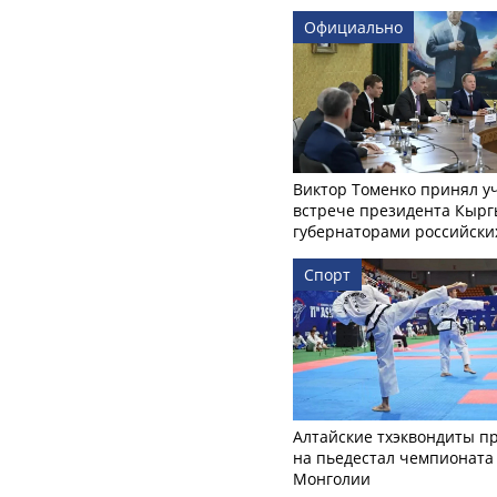
Официально
Виктор Томенко принял у
встрече президента Кырг
губернаторами российски
Спорт
Алтайские тхэквондиты п
на пьедестал чемпионата
Монголии