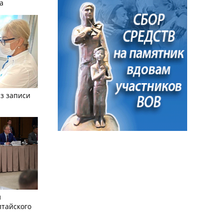
а
з записи
л
лтайского