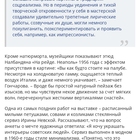
соцреализма. Но в периоды уединения и тихой
творческой откровенности у себя в мастерской
создавали удивительно трепетные лирические
работы, созвучные их душе, могли немного
похулиганить, поэкспериментировать и проявить
себя, например, как импрессионисты.
Кроме натюрморта, музейщики показывают этюд
Налбандяна «На рейде. Неаполь» 1956 года с эффектом
присутствия в картине: «Вы как будто стоите на палубе.
Несмотря на холодноватую гамму, ощущается теплый
воздух Италии, и даже немного укачивает, – замечает
Гончарова. – Вроде бы простой натурный пейзаж без
изысков, но мы чувствуем некое движение за счет мягких
волн, перечеркнутых жесткими вертикалями снастей».
Одна из самых поздних работ на выставке – расписанный
милыми петушками, совами и козликами стеклянный
сервиз Ирины Невской. Рассказывают, что на вопрос
анкеты о мечте художница ответила: «Я хочу украшать
интерьеры советских людей». Сервиз выполнен в модном
в 1960-е годы стиле минимализма. «Понятно, что это