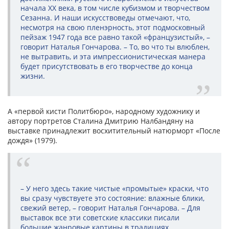
начала ХХ века, в том числе кубизмом и творчеством
Сезанна. И наши искусствоведы отмечают, что,
несмотря на свою пленэрность, этот подмосковный
пейзаж 1947 года все равно такой «французистый», –
говорит Наталья Гончарова. – То, во что ты влюблен,
не вытравить, и эта импрессионистическая манера
будет присутствовать в его творчестве до конца
жизни.
А «первой кисти Политбюро», народному художнику и
автору портретов Сталина Дмитрию Налбандяну на
выставке принадлежит восхитительный натюрморт «После
дождя» (1979).
– У него здесь такие чистые «промытые» краски, что
вы сразу чувствуете это состояние: влажные блики,
свежий ветер, – говорит Наталья Гончарова. – Для
выставок все эти советские класси­ки писали
большие жанровые картины в традициях