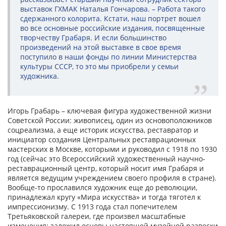
выставок ГХМАК Наталья Гончарова. – Работа такого
сдержанного колорита. Кстати, наш портрет вошел
во все основные российские издания, посвященные
творчеству Грабаря. И если большинство
произведений на этой выставке в свое время
поступило в наши фонды по линии Министерства
культуры СССР, то это мы приобрели у семьи
художника.
Игорь Грабарь – ключевая фигура художественной жизни
Советской России: живописец, один из основоположников
соцреализма, а еще историк искусства, реставратор и
инициатор создания Центральных реставрационных
мастерских в Москве, которыми и руководил с 1918 по 1930
год (сейчас это Всероссийский художественный научно-
реставрационный центр, который носит имя Грабаря и
является ведущим учреждением своего профиля в стране).
Вообще-то прославился художник еще до революции,
принадлежал кругу «Мира искусства» и тогда тяготел к
импрессионизму. С 1913 года стал попечителем
Третьяковской галереи, где произвел масштабные
изменения: заложил основы настоящей музейной развески