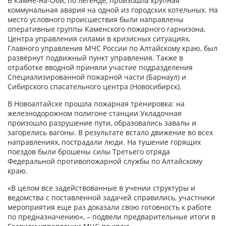
В Камне-на-Оби, по легенде, произошла крупная
коммунальная авария на одной из городских котельных. На
место условного происшествия были направлены
оперативные группы Каменского пожарного гарнизона,
Центра управления силами в кризисных ситуациях,
Главного управления МЧС России по Алтайскому краю, был
развёрнут подвижный пункт управления. Также в
отработке вводной приняли участие подразделения
Специализированной пожарной части (Барнаул) и
Сибирского спасательного центра (Новосибирск).
В Новоалтайске прошла пожарная тренировка: на
железнодорожном полигоне станции Укладочная
произошло разрушение пути, образовались завалы и
загорелись вагоны. В результате встало движение во всех
направлениях, пострадали люди. На тушение горящих
поездов были брошены силы Третьего отряда
Федеральной противопожарной службы по Алтайскому
краю.
«В целом все задействованные в учении структуры и
ведомства с поставленной задачей справились, участники
мероприятия еще раз доказали свою готовность к работе
по предназначению», – подвели предварительные итоги в