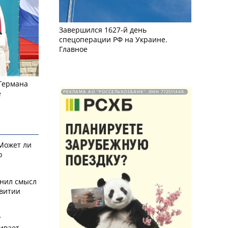
Завершился 1627-й день
спецоперации РФ на Украине.
Главное
 Германа
е
РЕКЛАМА АО "РОССЕЛЬХОЗБАНК". ИНН 772511448.
 Может ли
о
снил смысл
звитии
у
ивает