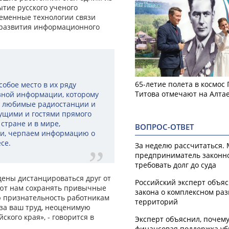
тие русского ученого
еменные технологии связи
 развития информационного
65-летие полета в космос
собое место в их ряду
Титова отмечают на Алта
зной информации, которому
ь любимые радиостанции и
ущими и гостями прямого
 стране и в мире,
ВОПРОС-ОТВЕТ
ки, черпаем информацию о
се.
За неделю рассчитаться.
предприниматель законн
требовать долг до суда
дены дистанцироваться друг от
Российский эксперт объя
яют нам сохранять привычные
закона о комплексном ра
 признательность работникам
территорий
за ваш труд, неоценимую
кого края», - говорится в
Эксперт объяснил, почем
финансовая поддержка уб