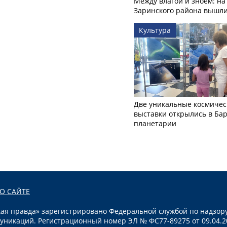
Между влагой и зноем: на
Заринского района вышл
Культура
Две уникальные космичес
выставки открылись в Ба
планетарии
О САЙТЕ
я правда» зарегистрировано Федеральной службой по надзору
уникаций. Регистрационный номер ЭЛ № ФС77-89275 от 09.04.2