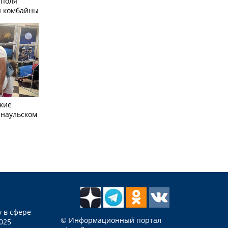
 поля
и комбайны
кие
рнаульском
 в сфере
© Информационный портал
025