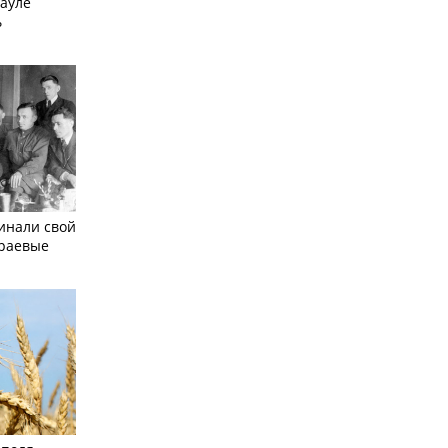
науле
ь
инали свой
краевые