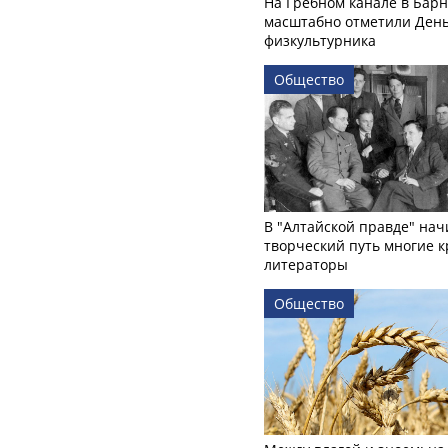
На Гребном канале в Бар
масштабно отметили Ден
физкультурника
Общество
В "Алтайской правде" нач
творческий путь многие 
литераторы
Общество