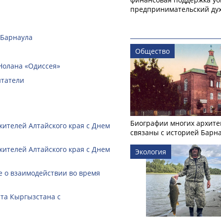
предпринимательский ду
 Барнаула
Общество
Нолана «Одиссея»
итатели
Биографии многих архите
жителей Алтайского края с Днем
связаны с историей Барн
жителей Алтайского края с Днем
Экология
 о взаимодействии во время
нта Кыргызстана с