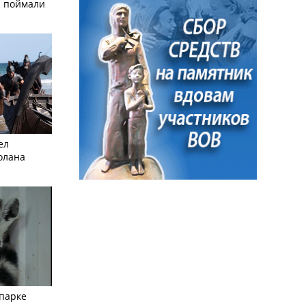
а поймали
ел
олана
опарке