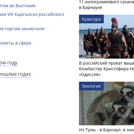
11-килограммового сазан
итом во Вьетнаме
в Барнауле
ии VIII Кыргызско-российского
Культура
кие партии заключили
роекты в сфере
ом году
В российский прокат выш
блокбастер Кристофера Н
рошлых годах
«Одиссея»
Экология
Из Тулы - в Барнаул: в зо