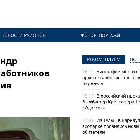
НОВОСТИ РАЙОНОВ
ФОТОРЕПОРТАЖИ
андр
РЕКОМЕНДУЕМ
ПОП
работников
16:12
Биографии многих
архитекторов связаны с 
ния
Барнаула
15:15
В российский прок
блокбастер Кристофера Н
«Одиссея»
14:48
Из Тулы - в Барнаул
зоопарке появились новы
обитатели