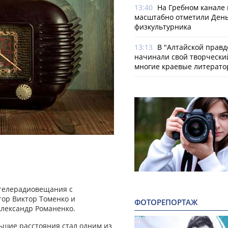
13:40
На Гребном канале 
масштабно отметили Ден
физкультурника
13:13
В "Алтайской правд
начинали свой творчески
многие краевые литерат
и телерадиовещания с
ор Виктор Томенко и
ФОТОРЕПОРТАЖ
Александр Романенко.
ьшие расстояния стал одним из