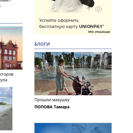
х
БЛОГИ
кторов
аула
Прошли макушку
ПОПОВА Тамара