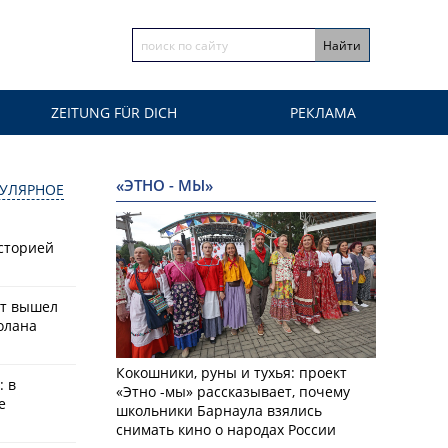
ZEITUNG FÜR DICH
РЕКЛАМА
«ЭТНО - МЫ»
УЛЯРНОЕ
историей
ат вышел
олана
Кокошники, руны и тухья: проект
: в
«Этно -мы» рассказывает, почему
е
школьники Барнаула взялись
снимать кино о народах России