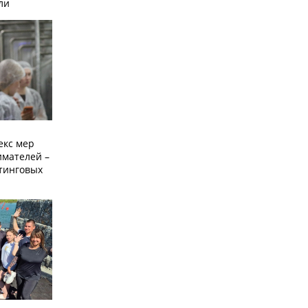
ли
екс мер
мателей –
етинговых