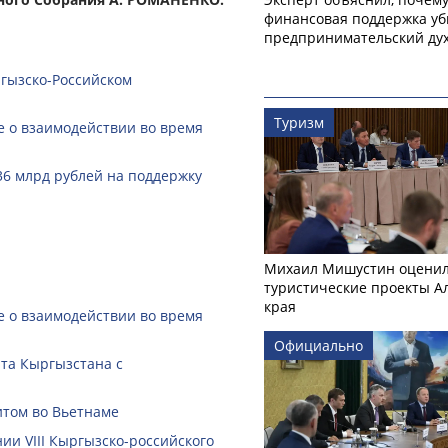
финансовая поддержка уб
предпринимательский ду
ргызско-Российском
Туризм
 о взаимодействии во время
36 млрд рублей на поддержку
Михаил Мишустин оцени
туристические проекты А
края
 о взаимодействии во время
Официально
нта Кыргызстана с
итом во Вьетнаме
ии VIII Кыргызско-российского