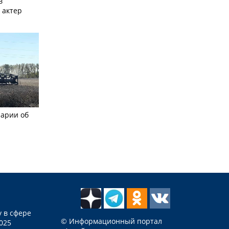
в
 актер
рарии об
 в сфере
© Информационный портал
025