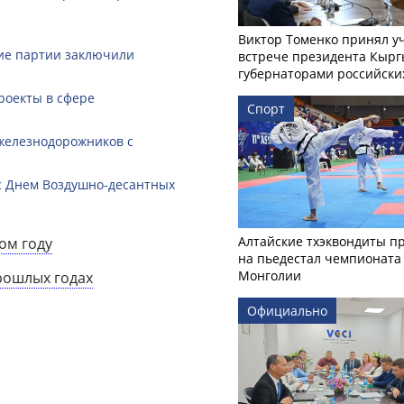
Виктор Томенко принял у
кие партии заключили
встрече президента Кырг
губернаторами российски
роекты в сфере
Спорт
железнодорожников с
с Днем Воздушно-десантных
Алтайские тхэквондиты п
ом году
на пьедестал чемпионата
Монголии
рошлых годах
Официально