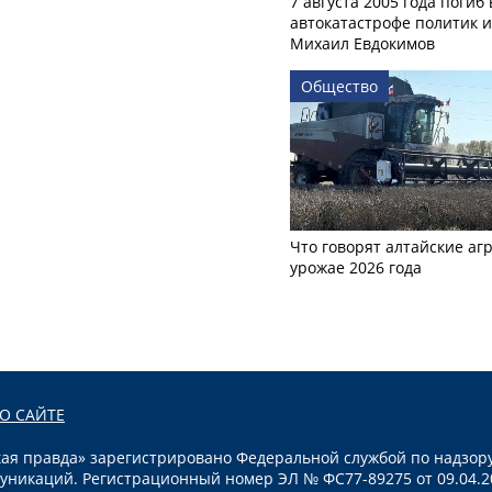
7 августа 2005 года погиб 
автокатастрофе политик и
Михаил Евдокимов
Общество
Что говорят алтайские аг
урожае 2026 года
О САЙТЕ
я правда» зарегистрировано Федеральной службой по надзору
уникаций. Регистрационный номер ЭЛ № ФС77-89275 от 09.04.2