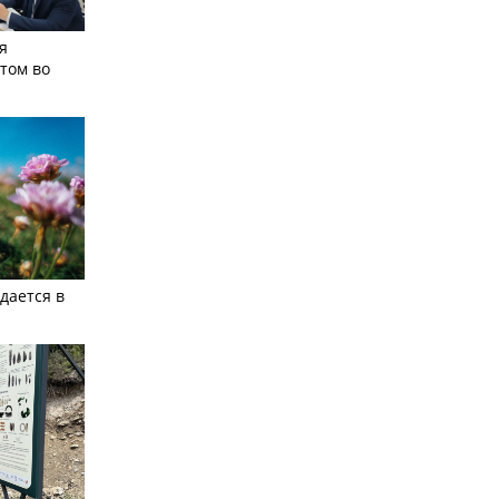
я
том во
дается в