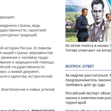
дерации!
ражданина страны, ведь
дарственности, гарантией
культурных традиций
65-летие полета в космос
й истории России. В главном
Титова отмечают на Алта
 нашей страны: верховенство
 уважение к человеку труда;
азования и медицинской помощи;
ВОПРОС-ОТВЕТ
йской государственности.
вил, а живой документ,
За неделю рассчитаться.
ного единства, исторической
предприниматель законн
требовать долг до суда
, благополучия и новых успехов
Российский эксперт объя
закона о комплексном ра
территорий
ного Собрания А. РОМАНЕНКО.
Эксперт объяснил, почем