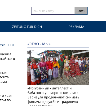
ZEITUNG FÜR DICH
РЕКЛАМА
«ЭТНО - МЫ»
УЛЯРНОЕ
оценил
лтайского
инял
дента
рами
«Искусанный» интеллект и
баба-«отступница»: школьники
го края
Барнаула продолжают снимать
том во
фильмы о дружбе и традициях