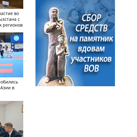
частие во
ызстана с
х регионов
робились
 Азии в