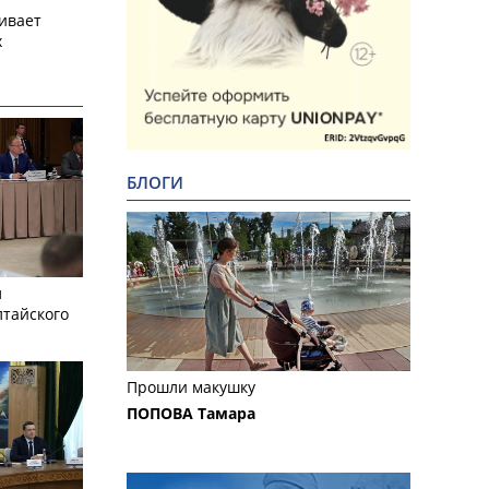
ивает
х
БЛОГИ
л
лтайского
Прошли макушку
ПОПОВА Тамара