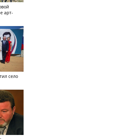
овой
е арт-
тил село