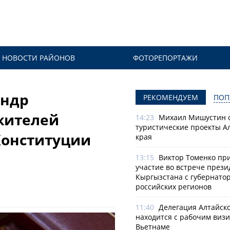
НОВОСТИ РАЙОНОВ
ФОТОРЕПОРТАЖИ
андр
РЕКОМЕНДУЕМ
ПОП
жителей
14:23
Михаил Мишустин 
туристические проекты А
Конституции
края
13:15
Виктор Томенко пр
участие во встрече прези
Кыргызстана с губернато
российских регионов
11:40
Делегация Алтайско
находится с рабочим визи
Вьетнаме