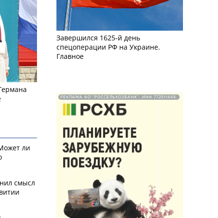
Завершился 1625-й день
спецоперации РФ на Украине.
Главное
 Германа
е
РЕКЛАМА АО "РОССЕЛЬХОЗБАНК". ИНН 772511448.
 Может ли
о
снил смысл
звитии
у