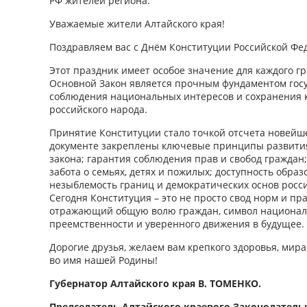
РФ жителей региона.
Уважаемые жители Алтайского края!
Поздравляем вас с Днём Конституции Российской Фе
Этот праздник имеет особое значение для каждого г
Основной Закон является прочным фундаментом госу
соблюдения национальных интересов и сохранения 
российского народа.
Принятие Конституции стало точкой отсчета новейше
документе закреплены ключевые принципы развития
закона; гарантия соблюдения прав и свобод граждан;
забота о семьях, детях и пожилых; доступность обр
незыблемость границ и демократических основ росси
Сегодня Конституция – это не просто свод норм и пра
отражающий общую волю граждан, символ националь
преемственности и уверенного движения в будущее.
Дорогие друзья, желаем вам крепкого здоровья, мира
во имя нашей Родины!
Губернатор Алтайского края В. ТОМЕНКО.
Председатель Алтайского краевого Законодатель