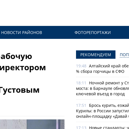
НОВОСТИ РАЙОНОВ
ФОТОРЕПОРТАЖИ
рабочую
РЕКОМЕНДУЕМ
ПОП
директором
19:48
Алтайский край обе
% сбора горчицы в СФО
18:11
Ночной ремонт у С
 Густовым
моста: в Барнауле обновл
ключевой въезд в город
17:51
Брось курить, езжа
Курилы: в России запусти
онлайн-­площадку «Давай 
17:13
Новые стандарты: 