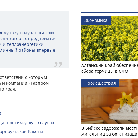
.
Экономика
ому газу получат жители
среди которых предприятия
 и теплоэнергетики.
Целинный районы впервые
Алтайский край обеспечи
сбора горчицы в СФО
оответствии с которым
а и компании «Газпром
Происшествия
о края.
О
ию интим-услуг в саунах
В Бийске задержали мест
Барнаульской Ракеты
жительниц за организаци