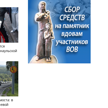
тся
рнаульской
моста: в
чевой