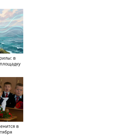
рилы: в
­площадку
енится в
нтября