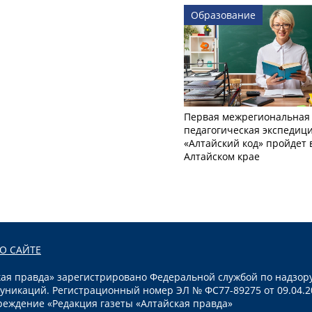
Образование
Первая межрегиональная
педагогическая экспедиц
«Алтайский код» пройдет 
Алтайском крае
О САЙТЕ
я правда» зарегистрировано Федеральной службой по надзору
уникаций. Регистрационный номер ЭЛ № ФС77-89275 от 09.04.2
реждение «Редакция газеты «Алтайская правда»