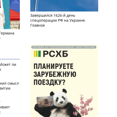
Завершился 1626-й день
спецоперации РФ на Украине.
Главное
 Германа
е
РЕКЛАМА АО "РОССЕЛЬХОЗБАНК". ИНН 772511448.
 Может ли
о
снил смысл
звитии
у
ивает
х