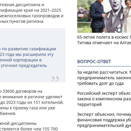
атежная дисциплина и
зификации края на 2021–2025
 межпоселковых газопроводов и
ных пунктов региона.
65-летие полета в космос
Титова отмечают на Алта
» по развитию газификации
023 года мы расширили эту
енной корпорации в
ВОПРОС-ОТВЕТ
– уточнил председатель
За неделю рассчитаться.
предприниматель законн
требовать долг до суда
 33600 договоров на
Российский эксперт объя
е внимание в регионе уделяют
закона о комплексном ра
 до 2023 годы из 151 котельной,
территорий
лены к приему газа или уже
абжения.
Эксперт объяснил, почем
финансовая поддержка уб
ежной дисциплины
предпринимательский ду
ствляется более чем 155 700