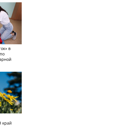
ок» в
по
тарной
й край