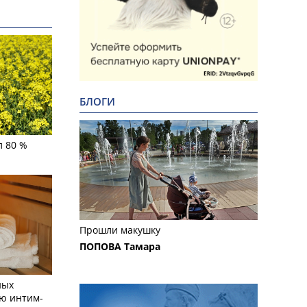
БЛОГИ
л 80 %
Прошли макушку
ПОПОВА Тамара
ных
ю интим-