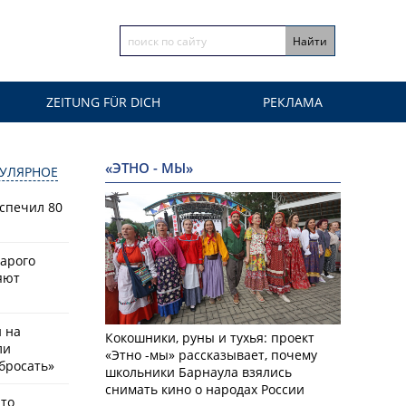
ZEITUNG FÜR DICH
РЕКЛАМА
«ЭТНО - МЫ»
УЛЯРНОЕ
спечил 80
тарого
яют
й на
Кокошники, руны и тухья: проект
ли
«Этно -мы» рассказывает, почему
бросать»
школьники Барнаула взялись
снимать кино о народах России
что