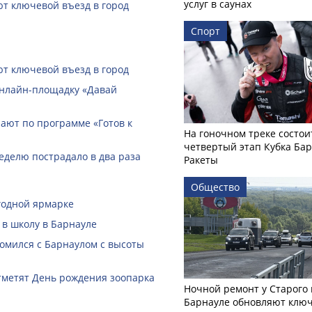
услуг в саунах
ют ключевой въезд в город
Спорт
ют ключевой въезд в город
онлайн-­площадку «Давай
ают по программе «Готов к
На гоночном треке состои
четвертый этап Кубка Ба
еделю пострадало в два раза
Ракеты
Общество
годной ярмарке
 в школу в Барнауле
омился с Барнаулом с высоты
тметят День рождения зоопарка
Ночной ремонт у Старого 
Барнауле обновляют клю