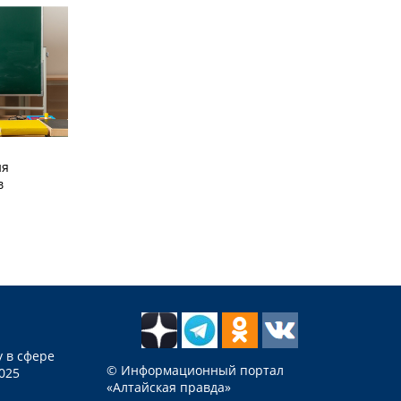
ия
в
 в сфере
© Информационный портал
025
«Алтайская правда»