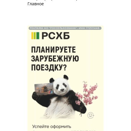
Главное
РЕКЛАМА АО "РОССЕЛЬХОЗБАНК". ИНН 772511448.