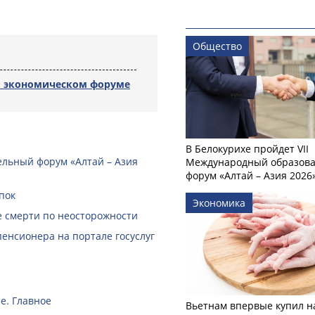
Общество
м экономическом форуме
В Белокурихе пройдет VII
ельный форум «Алтай – Азия
Международный образов
форум «Алтай – Азия 2026
пок
Экономика
е смерти по неосторожности
пенсионера на портале госуслуг
е. Главное
Вьетнам впервые купил н