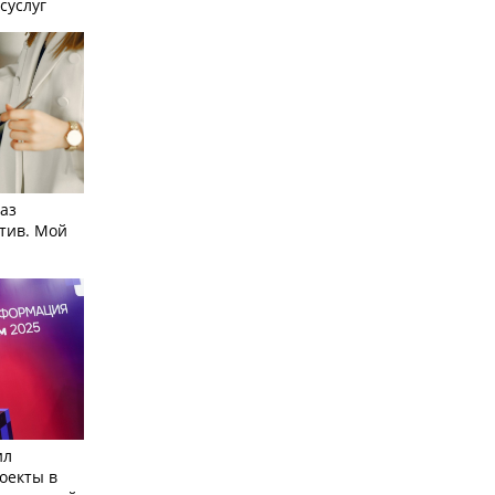
суслуг
аз
тив. Мой
ил
оекты в