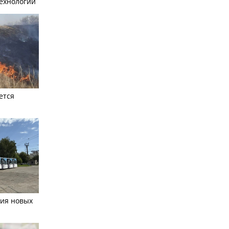
ехнологий
ется
тия новых