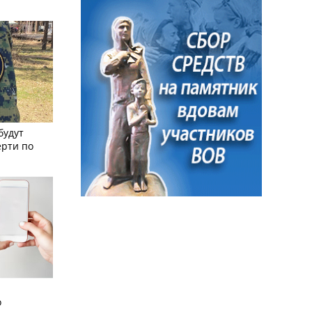
будут
ерти по
о