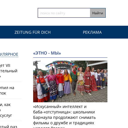
ZEITUNG FÜR DICH
РЕКЛАМА
«ЭТНО - МЫ»
УЛЯРНОЕ
т VII
ательный
»
упил на
пок
, как
«Искусанный» интеллект и
о
баба-«отступница»: школьники
суслуг
Барнаула продолжают снимать
фильмы о дружбе и традициях
ртый раз