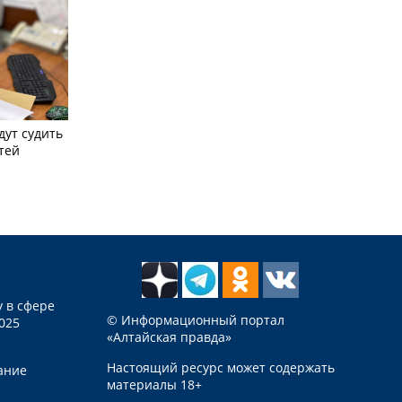
дут судить
тей
 в сфере
© Информационный портал
025
«Алтайская правда»
Настоящий ресурс может содержать
ание
материалы 18+