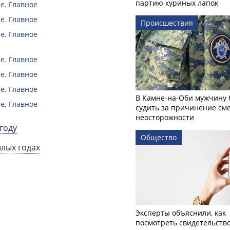
партию куриных лапок
е. Главное
е. Главное
Происшествия
е. Главное
е. Главное
е. Главное
е. Главное
В Камне-на-Оби мужчину 
е. Главное
судить за причинение см
неосторожности
году
Общество
шлых годах
Эксперты объяснили, как
посмотреть свидетельств