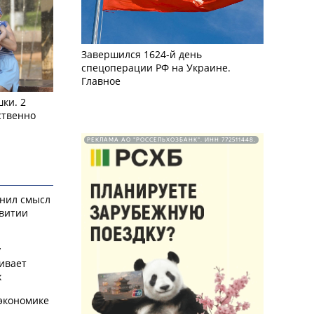
Завершился 1624-й день
спецоперации РФ на Украине.
Главное
ки. 2
ственно
РЕКЛАМА АО "РОССЕЛЬХОЗБАНК". ИНН 772511448.
снил смысл
звитии
у
ивает
х
экономике