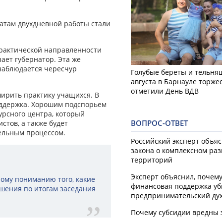
татам двухдневной работы стали
 практической направленности
ает губернатор. Эта же
 наблюдается чересчур
Голубые береты и тельняш
августа в Барнауле торже
отметили День ВДВ
ирить практику учащихся. В
оддержка. Хорошим подспорьем
урсного центра, который
ВОПРОС-ОТВЕТ
стов, а также будет
ельным процессом.
Российский эксперт объя
закона о комплексном ра
территорий
Эксперт объяснил, почем
ому пониманию того, какие
финансовая поддержка уб
шения по итогам заседания
предпринимательский ду
Почему субсидии вредны 