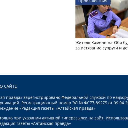
Происшествия
Жителя Камень-на-Оби бу
за истязание супруги и де
О САЙТЕ
я правда» зарегистрировано Федеральной службой по надзору
уникаций. Регистрационный номер ЭЛ № ФС77-89275 от 09.04.2
реждение «Редакция газеты «Алтайская правда»
олько при указании активной гиперссылки на сайт. Использов
едакция газеты «Алтайская правда»