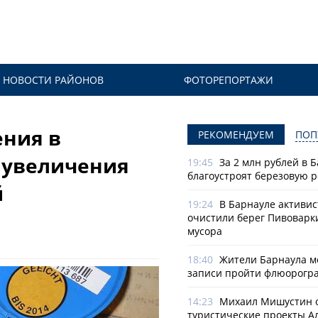
НОВОСТИ РАЙОНОВ
ФОТОРЕПОРТАЖИ
ения в
РЕКОМЕНДУЕМ
ПОП
 увеличения
19:45
За 2 млн рублей в 
благоустроят березовую 
й
19:24
В Барнауле активи
очистили берег Пивоварк
мусора
18:40
Жители Барнаула мо
записи пройти флюорогр
14:23
Михаил Мишустин 
туристические проекты А