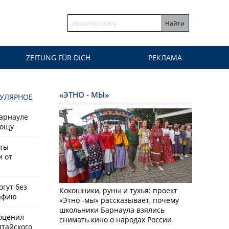
ZEITUNG FÜR DICH
РЕКЛАМА
«ЭТНО - МЫ»
УЛЯРНОЕ
Барнауле
рощу
сты
и от
гут без
Кокошники, руны и тухья: проект
афию
«Этно -мы» рассказывает, почему
школьники Барнаула взялись
оценил
снимать кино о народах России
лтайского