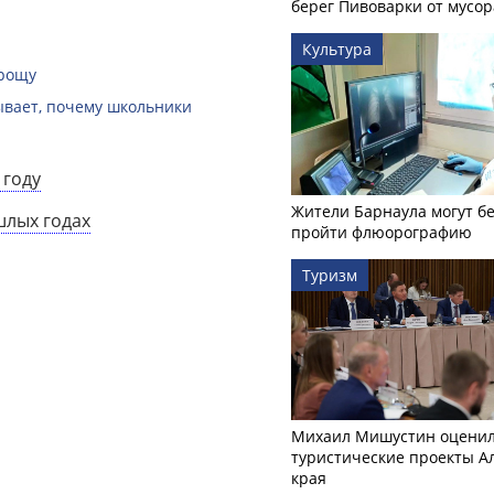
берег Пивоварки от мусор
Культура
 рощу
зывает, почему школьники
 году
Жители Барнаула могут бе
шлых годах
пройти флюорографию
Туризм
Михаил Мишустин оцени
туристические проекты А
края