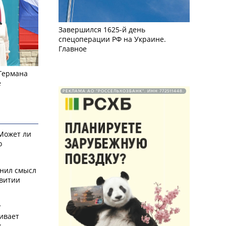
Завершился 1625-й день
спецоперации РФ на Украине.
Главное
 Германа
е
РЕКЛАМА АО "РОССЕЛЬХОЗБАНК". ИНН 772511448.
 Может ли
о
снил смысл
звитии
у
ивает
х