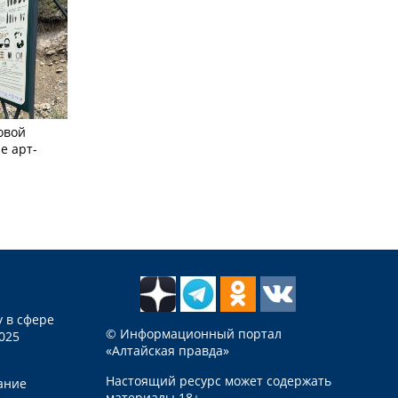
овой
е арт-
 в сфере
© Информационный портал
025
«Алтайская правда»
Настоящий ресурс может содержать
ание
материалы 18+