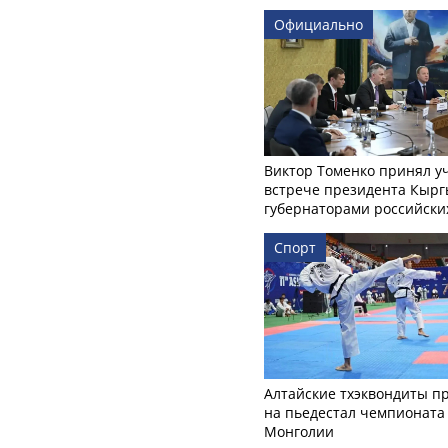
Официально
Виктор Томенко принял у
встрече президента Кырг
губернаторами российски
Спорт
Алтайские тхэквондиты п
на пьедестал чемпионата
Монголии