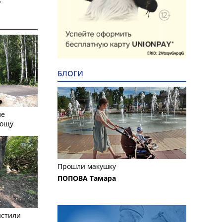
БЛОГИ
ле
рощу
Прошли макушку
ПОПОВА Тамара
истили