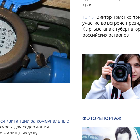
края
13:15
Виктор Томенко пр
участие во встрече прези
Кыргызстана с губернато
российских регионов
ФОТОРЕПОРТАЖ
ся квитанции за коммунальные
есурсы для содержания
е жилищных услуг.