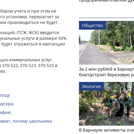
бором учета и при этом не
го установки, перерасчет за
ии производиться не будет.
Общество
заций, (ТСЖ, ЖСК) вводится
унальные услуги в размере 50%
 будет отражаться в квитанции
щно-коммунальных услуг,
370-522, 370-523, 370-525 в
За 2 млн рублей в Барнау
ва.
благоустроят березовую 
Экология
 рощу
мусора
рафию
зывает, почему школьники
В Барнауле активисты оч