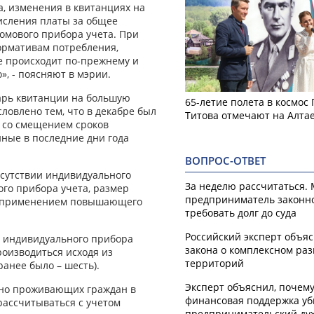
, изменения в квитанциях на
исления платы за общее
омового прибора учета. При
нормативам потребления,
е происходит по-прежнему и
, - поясняют в мэрии.
варь квитанции на большую
65-летие полета в космос
словлено тем, что в декабре был
Титова отмечают на Алта
 со смещением сроков
ные в последние дни года
ВОПРОС-ОТВЕТ
тсутствии индивидуального
За неделю рассчитаться.
ого прибора учета, размер
предприниматель законн
 с применением повышающего
требовать долг до суда
Российский эксперт объя
й индивидуального прибора
закона о комплексном ра
роизводиться исходя из
территорий
ранее было – шесть).
Эксперт объяснил, почем
нно проживающих граждан в
финансовая поддержка уб
ассчитываться с учетом
предпринимательский ду