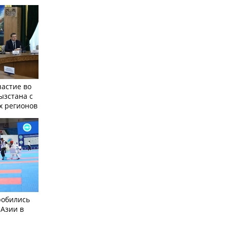
частие во
ызстана с
х регионов
робились
 Азии в