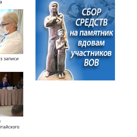
а
з записи
л
лтайского