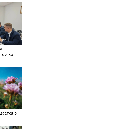
я
том во
дается в