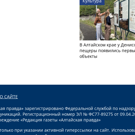
Культура
В Алтайском крае у Денис
пещеры появились первы
объекты
О САЙТЕ
я правда» зарегистрировано Федеральной службой по надзору
уникаций. Регистрационный номер ЭЛ № ФС77-89275 от 09.04.2
реждение «Редакция газеты «Алтайская правда»
олько при указании активной гиперссылки на сайт. Использов