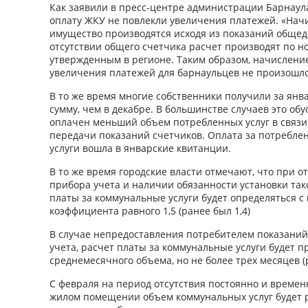
Как заявили в пресс-центре администрации Барнаула
оплату ЖКУ не повлекли увеличения платежей. «Нач
имущество производятся исходя из показаний общед
отсутствии общего счетчика расчет производят по 
утвержденным в регионе. Таким образом, начислени
увеличения платежей для барнаульцев не произошло»
В то же время многие собственники получили за ян
сумму, чем в декабре. В большинстве случаев это обу
оплачен меньший объем потребленных услуг в связи
передачи показаний счетчиков. Оплата за потреблен
услуги вошла в январские квитанции.
В то же время городские власти отмечают, что при о
прибора учета и наличии обязанности установки так
платы за коммунальные услуги будет определяться
коэффициента равного 1,5 (ранее был 1,4)
В случае непредоставления потребителем показани
учета, расчет платы за коммунальные услуги будет п
среднемесячного объема, но не более трех месяцев (
С февраля на период отсутствия постоянно и време
жилом помещении объем коммунальных услуг будет р