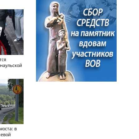
тся
рнаульской
моста: в
чевой