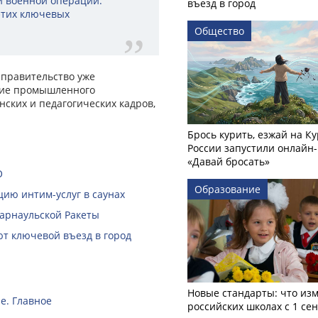
й военной операции.
въезд в город
этих ключевых
Общество
 правительство уже
тие промышленного
нских и педагогических кадров,
Брось курить, езжай на Ку
России запустили онлайн-
«Давай бросать»
О
Образование
ию интим-услуг в саунах
Барнаульской Ракеты
ют ключевой въезд в город
Новые стандарты: что изм
е. Главное
российских школах с 1 се