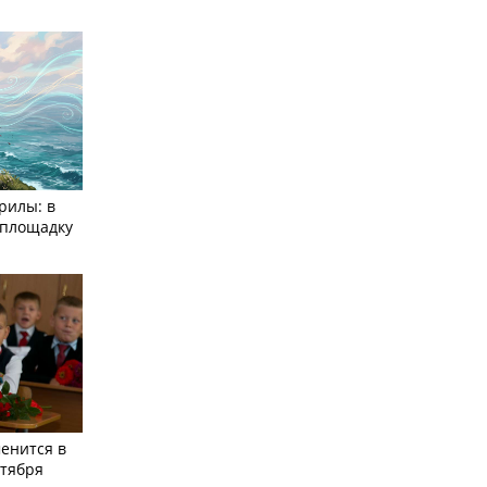
рилы: в
­площадку
енится в
нтября