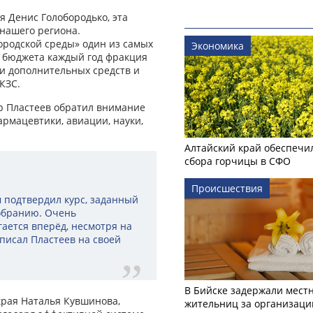
я Денис Голобородько, эта
нашего региона.
родской среды» один из самых
Экономика
 бюджета каждый год фракция
и дополнительных средств и
КЗС.
др Пластеев обратил внимание
рмацевтики, авиации, науки,
Алтайский край обеспечи
сбора горчицы в СФО
Происшествия
подтвердил курс, заданный
обранию. Очень
ается вперёд, несмотря на
аписал Пластеев на своей
В Бийске задержали мест
края Наталья Кувшинова,
жительниц за организаци