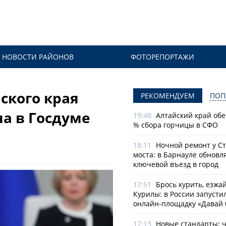
НОВОСТИ РАЙОНОВ
ФОТОРЕПОРТАЖИ
ского края
РЕКОМЕНДУЕМ
ПОП
а в Госдуме
19:48
Алтайский край обе
% сбора горчицы в СФО
18:11
Ночной ремонт у С
моста: в Барнауле обновл
ключевой въезд в город
17:51
Брось курить, езжа
Курилы: в России запусти
онлайн-­площадку «Давай 
17:13
Новые стандарты: 