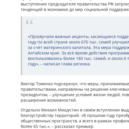
выступление председателя правительства РФ затрону
тенденций в экономике до мер социальной поддержк
«Прозвучали важные акценты, касающиеся поддер
году по всей стране около 670 тыс. семей улучш
за счёт материнского капитала. Эта мера поддер
Алтайском крае. За всё время действия програм
воспользовались более 180 тыс. семей, и около 6
году», – написал глава региона.
Виктор Томенко подчеркнул, что меры, принимаемы
правительствами, направлены на решение ключевых
президентом, – улучшение условий жизни людей, по
расширение возможностей.
Отдельно Михаил Мишустин в своём вступлении выд
благоустройству территорий. «В прошлом году преобр
общественных пространств, а всего в рамках профил
более 65 тыс.», – рассказал премьер.