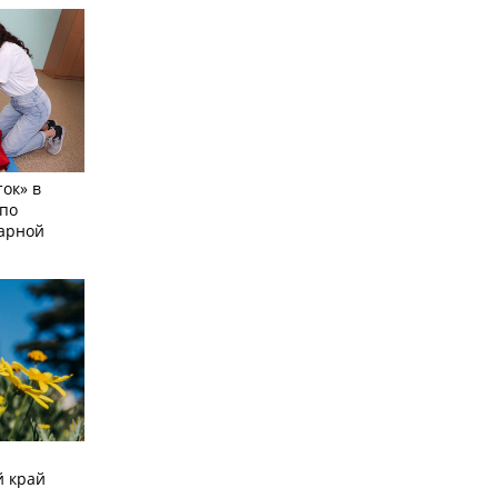
ок» в
по
тарной
й край