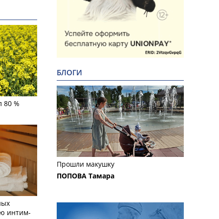
БЛОГИ
л 80 %
Прошли макушку
ПОПОВА Тамара
ных
ю интим-