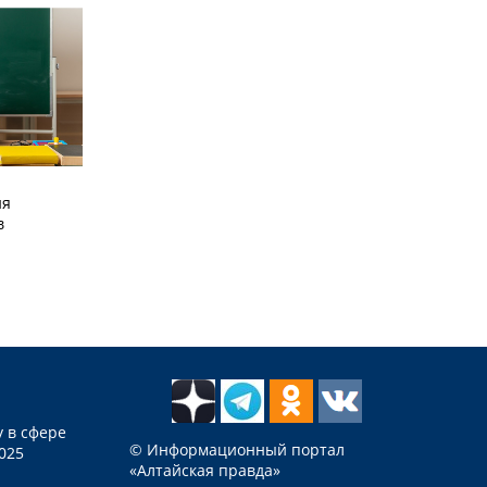
ия
в
 в сфере
© Информационный портал
025
«Алтайская правда»