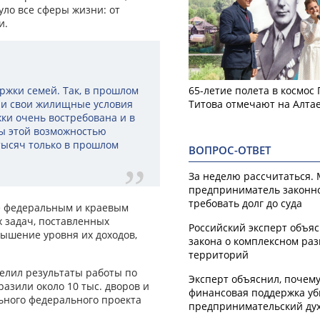
ло все сферы жизни: от
и.
жки семей. Так, в прошлом
65-летие полета в космос
или свои жилищные условия
Титова отмечают на Алта
жки очень востребована и в
мы этой возможностью
 тысяч только в прошлом
ВОПРОС-ОТВЕТ
За неделю рассчитаться.
предприниматель законн
требовать долг до суда
е федеральным и краевым
 задач, поставленных
Российский эксперт объя
вышение уровня их доходов,
закона о комплексном ра
территорий
елил результаты работы по
Эксперт объяснил, почем
азили около 10 тыс. дворов и
финансовая поддержка уб
ьного федерального проекта
предпринимательский ду