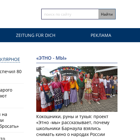
ZEITUNG FÜR DICH
РЕКЛАМА
«ЭТНО - МЫ»
УЛЯРНОЕ
спечил 80
тарого
яют
й на
Кокошники, руны и тухья: проект
ли
«Этно -мы» рассказывает, почему
бросать»
школьники Барнаула взялись
снимать кино о народах России
что