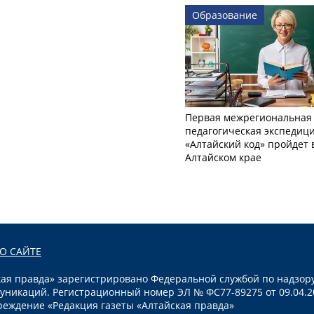
Образование
Первая межрегиональная
педагогическая экспедиц
«Алтайский код» пройдет 
Алтайском крае
О САЙТЕ
я правда» зарегистрировано Федеральной службой по надзору
уникаций. Регистрационный номер ЭЛ № ФС77-89275 от 09.04.2
реждение «Редакция газеты «Алтайская правда»