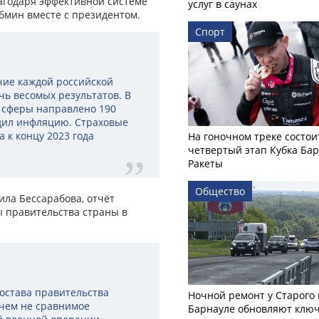
агодаря эффективной системе
услуг в саунах
бмин вместе с президентом.
Спорт
чие каждой российской
чь весомых результатов. В
й сферы направлено 190
дил инфляцию. Страховые
 к концу 2023 года
На гоночном треке состои
четвертый этап Кубка Ба
Ракеты
Общество
ила Бессарабова, отчёт
 правительства страны в
состава правительства
Ночной ремонт у Старого 
 чем не сравнимое
Барнауле обновляют клю