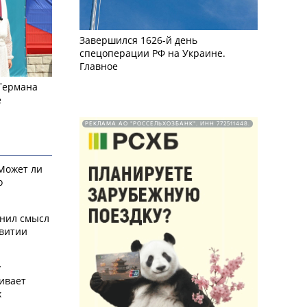
Завершился 1626-й день
спецоперации РФ на Украине.
Главное
 Германа
е
РЕКЛАМА АО "РОССЕЛЬХОЗБАНК". ИНН 772511448.
 Может ли
о
снил смысл
звитии
у
ивает
х