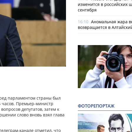
изменится в российских ш
сентября
16:10
Аномальная жара в
возвращается в Алтайски
еред парламентом страны был
5 часов. Премьер-министр
ФОТОРЕПОРТАЖ
вопросов депутатов, затем к
ршении слово вновь взял глава
телеграм-канале отметил, что