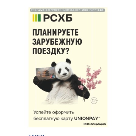
РЕКЛАМА АО "РОССЕЛЬХОЗБАНК". ИНН 772511448.