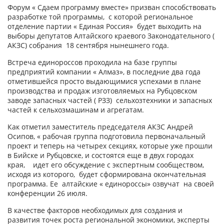
Форум « Сдаем программу вместе» призван способствовать
разработке той программы, с которой региональное
отделение партии « Единая Россия» будет выходить на
выборы депутатов Алтайского краевого Законодательного (
АКЗС) собрания 18 сентября нынешнего года.
Встреча единороссов проходила на базе группы
предприятий компании « Алмаз», в последние два года
отметившейся просто выдающимися успехами в плане
производства и продаж изготовляемых на Рубцовском
заводе запасных частей ( РЗЗ) сельхозтехники и запасных
частей к сельхозмашинам и агрегатам.
Как отметил заместитель председателя АКЗС Андрей
Осипов, « рабочая группа подготовила первоначальный
проект и теперь на четырех секциях, которые уже прошли
в Бийске и Рубцовске, и состоятся еще в двух городах
края, идет его обсуждение с экспертным сообществом,
исходя из которого, будет сформирована окончательная
программа. Ее алтайские « единороссы» озвучат на своей
конференции 26 июля.
В качестве факторов необходимых для создания и
развития точек роста региональной экономики, эксперты