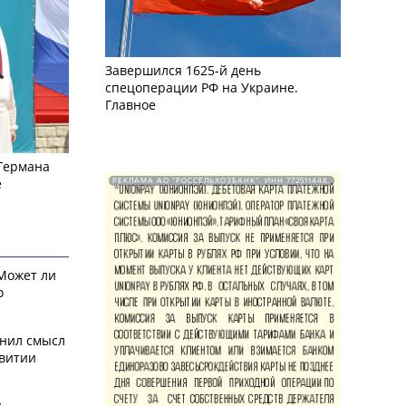
Завершился 1625-й день
спецоперации РФ на Украине.
Главное
 Германа
е
РЕКЛАМА АО "РОССЕЛЬХОЗБАНК". ИНН 772511448.
 Может ли
о
снил смысл
звитии
у