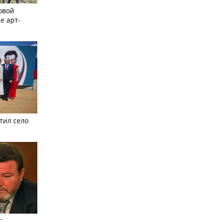
овой
е арт-
тил село