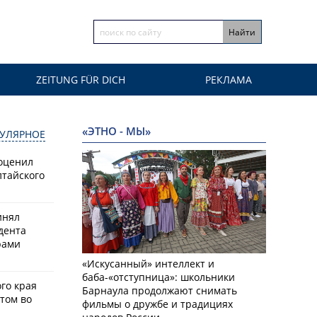
ZEITUNG FÜR DICH
РЕКЛАМА
«ЭТНО - МЫ»
УЛЯРНОЕ
оценил
лтайского
инял
дента
рами
«Искусанный» интеллект и
баба-«отступница»: школьники
го края
Барнаула продолжают снимать
том во
фильмы о дружбе и традициях