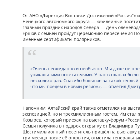
От АНО «Дирекция Выставки Достижений «Россия"» 
Ненецкого автономного округа — юбилейные посетит
главный праздник народов Севера — День оленевода
Ершов с семьёй пройдут церемонию пересечения Пол
именные сертификаты полярников.
«Очень неожиданно и необычно. Мы даже не пред
уникальными посетителями. У нас в планах было 
несколько раз. Спасибо большое за такой тёплый
что мы поедем в новый регион», — отметил Дмит
Напомним: Алтайский край также отметился на выста
экспозицией, но и трехмиллионным гостем. Им стал 
Козырев, который приехал на выставку-форум «Росси
Семья получила в подарок открытку от Владимира Пу
Шестимиллионный посетитель пришёл на выставку в
три месяца после её открытия, отметила генеральн