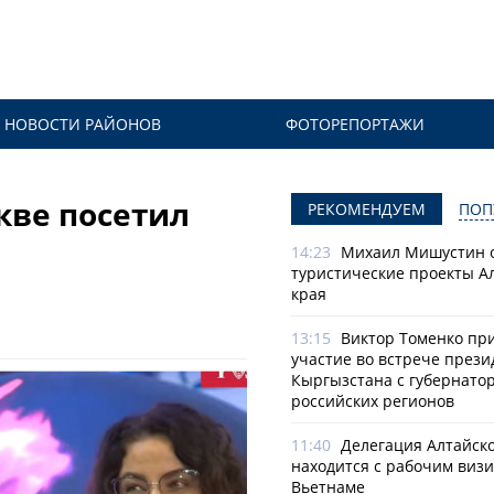
НОВОСТИ РАЙОНОВ
ФОТОРЕПОРТАЖИ
кве посетил
РЕКОМЕНДУЕМ
ПОП
14:23
Михаил Мишустин 
туристические проекты А
края
13:15
Виктор Томенко пр
участие во встрече прези
Кыргызстана с губернато
российских регионов
11:40
Делегация Алтайско
находится с рабочим визи
Вьетнаме