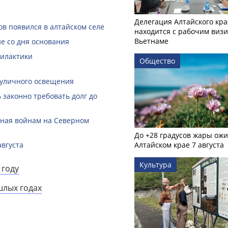
Делегация Алтайского кра
в появился в алтайском селе
находится с рабочим визи
Вьетнаме
е со дня основания
филактики
Общество
 уличного освещения
законно требовать долг до
нная войнам на Северном
До +28 градусов жары ожи
августа
Алтайском крае 7 августа
Культура
 году
шлых годах