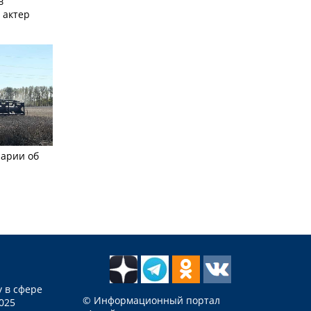
в
 актер
рарии об
 в сфере
© Информационный портал
025