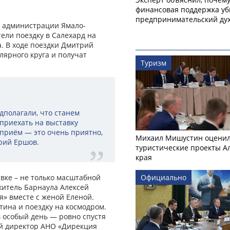
финансовая поддержка уб
предпринимательский ду
и администрации Ямало-
ели поездку в Салехард на
. В ходе поездки Дмитрий
ярного круга и получат
Туризм
полагали, что станем
приехать на выставку
 приём — это очень приятно,
Михаил Мишустин оцени
рий Ершов.
туристические проекты А
края
вке – не только масштабной
Официально
житель Барнаула Алексей
я» вместе с женой Еленой.
тина и поездку на космодром.
 особый день — ровно спустя
ый директор АНО «Дирекция