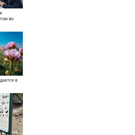
я
том во
дается в