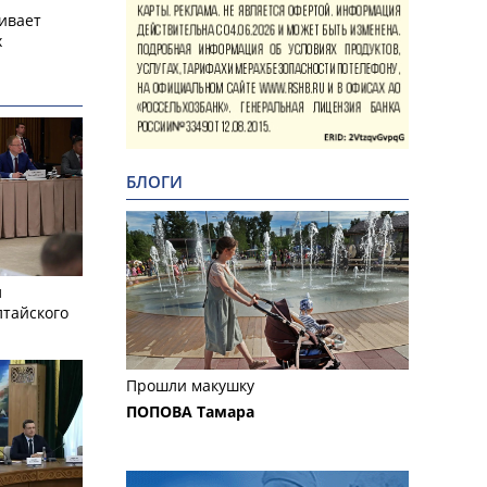
ивает
х
БЛОГИ
л
лтайского
Прошли макушку
ПОПОВА Тамара