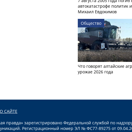
7 августа 2005 года погиб 
автокатастрофе политик и
Михаил Евдокимов
Общество
Что говорят алтайские аг
урожае 2026 года
О САЙТЕ
я правда» зарегистрировано Федеральной службой по надзору
уникаций. Регистрационный номер ЭЛ № ФС77-89275 от 09.04.2