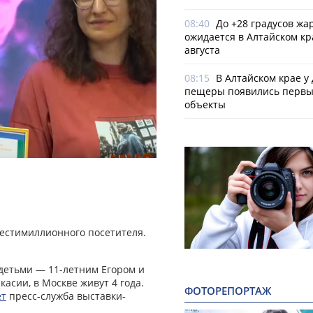
08:40
До +28 градусов жа
ожидается в Алтайском кр
августа
08:15
В Алтайском крае у
пещеры появились первы
объекты
естимиллионного посетителя.
 детьми — 11-летним Егором и
асии, в Москве живут 4 года.
ФОТОРЕПОРТАЖ
ет
пресс-служба выставки-