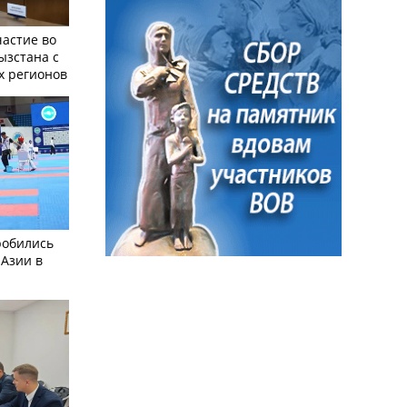
частие во
ызстана с
х регионов
робились
 Азии в