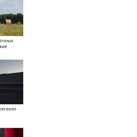
сочных
кие
ресекли