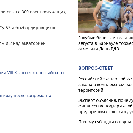
вили свыше 300 военнослужащих,
 Су-57 и бомбардировщиков
Голубые береты и тельняш
м и 2 над акваторией
августа в Барнауле торже
отметили День ВДВ
ВОПРОС-ОТВЕТ
ии VIII Кыргызско-российского
Российский эксперт объя
закона о комплексном ра
территорий
 школу после капремонта
Эксперт объяснил, почем
финансовая поддержка уб
предпринимательский ду
Почему субсидии вредны 