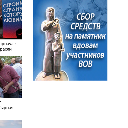
Барнауле
трасли
т
Сырная