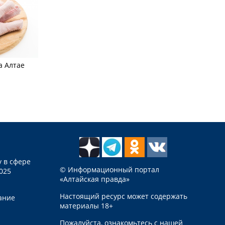
а Алтае
 в сфере
© Информационный портал
025
«Алтайская правда»
Настоящий ресурс может содержать
ание
материалы 18+
Пожалуйста, ознакомьтесь с нашей