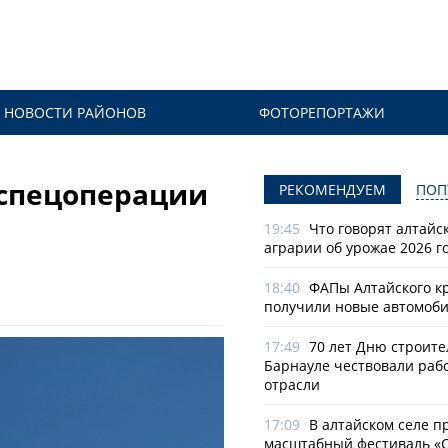
НОВОСТИ РАЙОНОВ
ФОТОРЕПОРТАЖИ
 спецоперации
РЕКОМЕНДУЕМ
ПОП
19:45
Что говорят алтайс
аграрии об урожае 2026 г
18:40
ФАПы Алтайского к
получили новые автомоб
17:49
70 лет Дню строите
Барнауле чествовали раб
отрасли
17:09
В алтайском селе п
масштабный фестиваль «