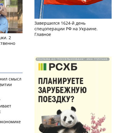
Завершился 1624-й день
спецоперации РФ на Украине.
Главное
ки. 2
ственно
РЕКЛАМА АО "РОССЕЛЬХОЗБАНК". ИНН 772511448.
снил смысл
звитии
у
ивает
х
экономике