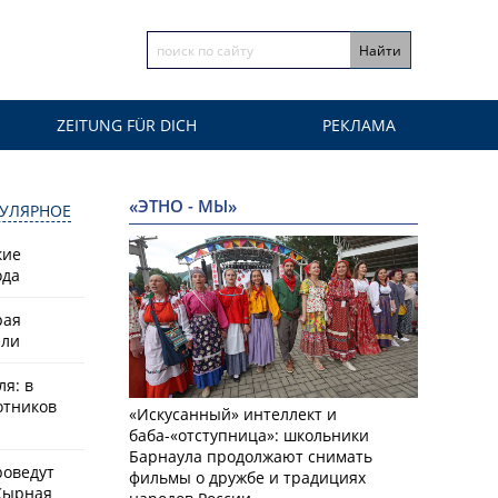
ZEITUNG FÜR DICH
РЕКЛАМА
«ЭТНО - МЫ»
УЛЯРНОЕ
кие
ода
рая
или
ля: в
отников
«Искусанный» интеллект и
баба-«отступница»: школьники
Барнаула продолжают снимать
роведут
фильмы о дружбе и традициях
Сырная