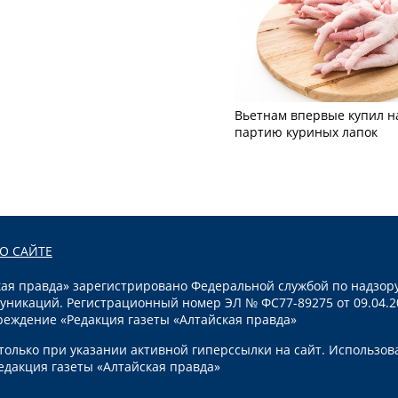
Вьетнам впервые купил н
партию куриных лапок
О САЙТЕ
я правда» зарегистрировано Федеральной службой по надзору
уникаций. Регистрационный номер ЭЛ № ФС77-89275 от 09.04.2
реждение «Редакция газеты «Алтайская правда»
олько при указании активной гиперссылки на сайт. Использов
едакция газеты «Алтайская правда»