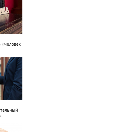
 «Человек
ательный
»