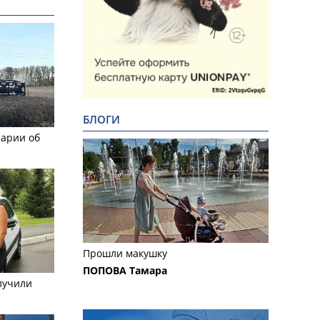
БЛОГИ
рарии об
Прошли макушку
ПОПОВА Тамара
лучили