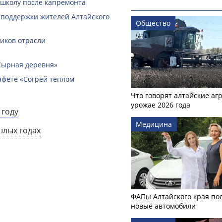
 школу после капремонта
 поддержки жителей Алтайского
Общество
ников отрасли
Сырная деревня»
афете «Согрей теплом
Что говорят алтайские аг
урожае 2026 года
 году
Медицина
шлых годах
ФАПы Алтайского края по
новые автомобили