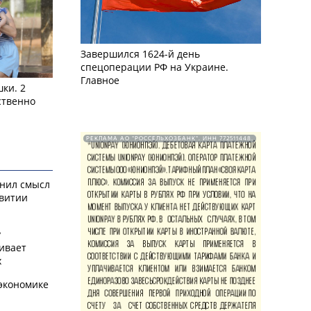
Завершился 1624-й день
спецоперации РФ на Украине.
Главное
ки. 2
ственно
РЕКЛАМА АО "РОССЕЛЬХОЗБАНК". ИНН 772511448.
снил смысл
звитии
у
ивает
х
экономике