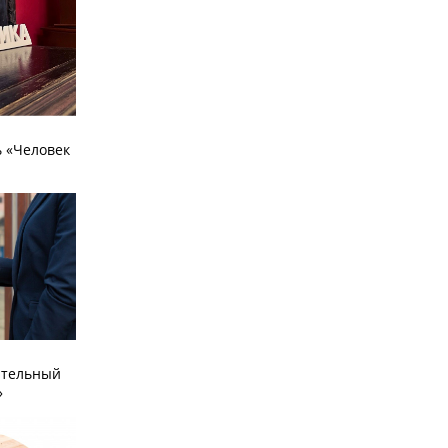
 «Человек
ательный
»