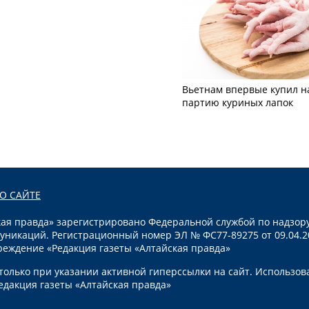
Вьетнам впервые купил н
партию куриных лапок
О САЙТЕ
я правда» зарегистрировано Федеральной службой по надзору
уникаций. Регистрационный номер ЭЛ № ФС77-89275 от 09.04.2
реждение «Редакция газеты «Алтайская правда»
олько при указании активной гиперссылки на сайт. Использов
едакция газеты «Алтайская правда»