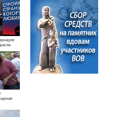
Барнауле
трасли
т
Сырная