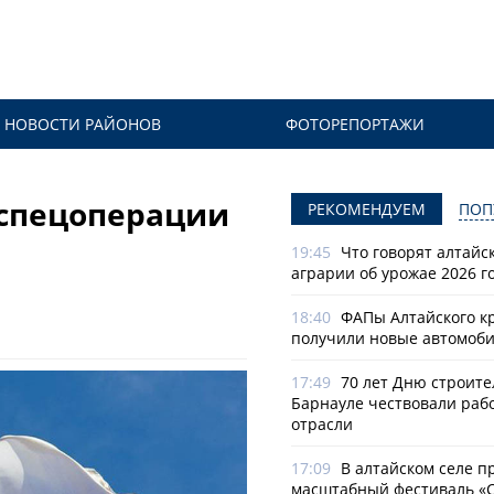
НОВОСТИ РАЙОНОВ
ФОТОРЕПОРТАЖИ
 спецоперации
РЕКОМЕНДУЕМ
ПОП
19:45
Что говорят алтайс
аграрии об урожае 2026 г
18:40
ФАПы Алтайского к
получили новые автомоб
17:49
70 лет Дню строите
Барнауле чествовали раб
отрасли
17:09
В алтайском селе п
масштабный фестиваль «