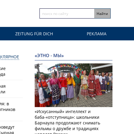
ZEITUNG FÜR DICH
РЕКЛАМА
«ЭТНО - МЫ»
УЛЯРНОЕ
кие
ода
рая
или
ля: в
отников
«Искусанный» интеллект и
баба-«отступница»: школьники
Барнаула продолжают снимать
роведут
фильмы о дружбе и традициях
Сырная