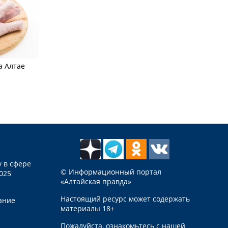
а Алтае
 в сфере
© Информационный портал
025
«Алтайская правда»
Настоящий ресурс может содержать
ание
материалы 18+
Пожалуйста, ознакомьтесь с нашей