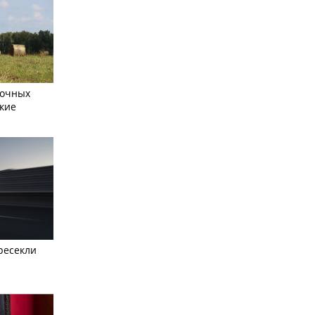
сочных
кие
ресекли