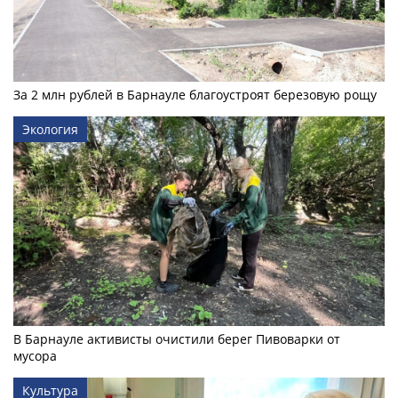
За 2 млн рублей в Барнауле благоустроят березовую рощу
Экология
В Барнауле активисты очистили берег Пивоварки от
мусора
Культура