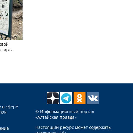
овой
е арт-
 в сфере
© Информационный портал
025
«Алтайская правда»
Настоящий ресурс может содержать
ание
материалы 18+