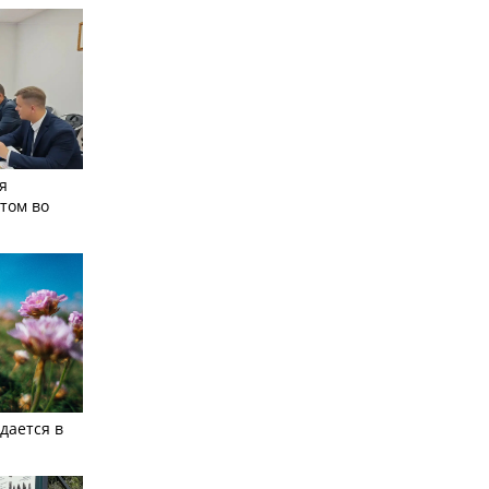
я
том во
дается в