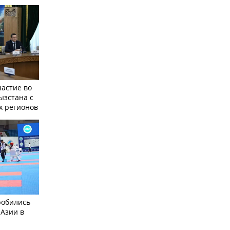
частие во
ызстана с
х регионов
робились
 Азии в