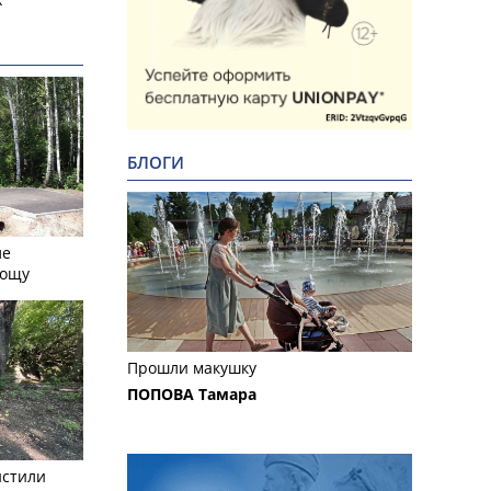
БЛОГИ
ле
рощу
Прошли макушку
ПОПОВА Тамара
истили