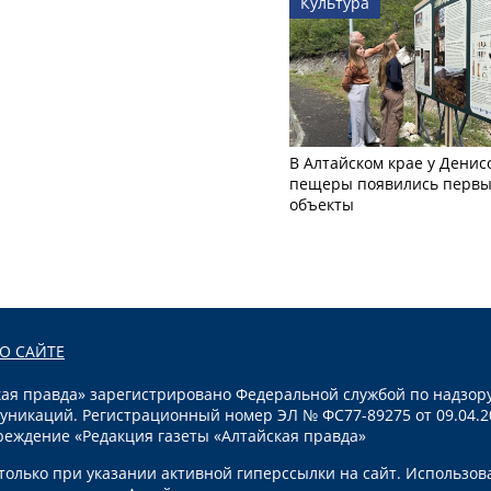
Культура
В Алтайском крае у Денис
пещеры появились первы
объекты
О САЙТЕ
я правда» зарегистрировано Федеральной службой по надзору
уникаций. Регистрационный номер ЭЛ № ФС77-89275 от 09.04.2
реждение «Редакция газеты «Алтайская правда»
олько при указании активной гиперссылки на сайт. Использов