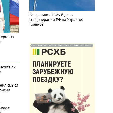
Завершился 1625-й день
спецоперации РФ на Украине.
Главное
 Германа
е
РЕКЛАМА АО "РОССЕЛЬХОЗБАНК". ИНН 772511448.
 Может ли
о
снил смысл
звитии
у
ивает
х