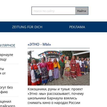
ZEITUNG FÜR DICH
РЕКЛАМА
«ЭТНО - МЫ»
УЛЯРНОЕ
Барнауле
рощу
сты
и от
гут без
Кокошники, руны и тухья: проект
афию
«Этно -мы» рассказывает, почему
школьники Барнаула взялись
оценил
снимать кино о народах России
лтайского