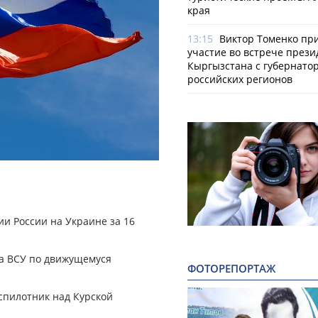
края
13:15
Виктор Томенко пр
участие во встрече прези
Кыргызстана с губернато
российских регионов
и России на Украине за 16
на ВСУ по движущемуся
ФОТОРЕПОРТАЖ
спилотник над Курской