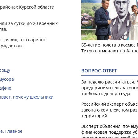
 районах Курской области
ли за сутки до 20 военных
тва.
заявил, что вариант
65-летие полета в космос
суждается».
Титова отмечают на Алта
 рощу
ВОПРОС-ОТВЕТ
мусора
За неделю рассчитаться.
предприниматель законн
рафию
требовать долг до суда
зывает, почему школьники
Российский эксперт объя
закона о комплексном ра
территорий
Эксперт объяснил, почем
е. Главное
финансовая поддержка уб
предпринимательский ду