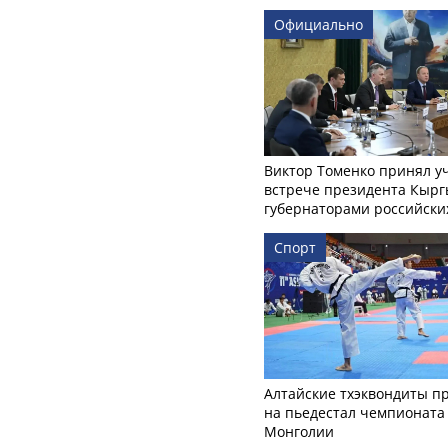
Официально
Виктор Томенко принял у
встрече президента Кырг
губернаторами российски
Спорт
Алтайские тхэквондиты п
на пьедестал чемпионата
Монголии