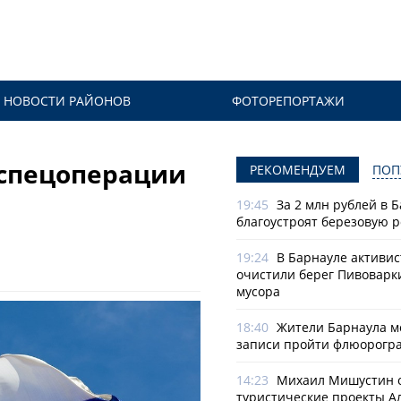
НОВОСТИ РАЙОНОВ
ФОТОРЕПОРТАЖИ
 спецоперации
РЕКОМЕНДУЕМ
ПОП
19:45
За 2 млн рублей в 
благоустроят березовую 
19:24
В Барнауле активи
очистили берег Пивоварк
мусора
18:40
Жители Барнаула мо
записи пройти флюорогр
14:23
Михаил Мишустин 
туристические проекты А