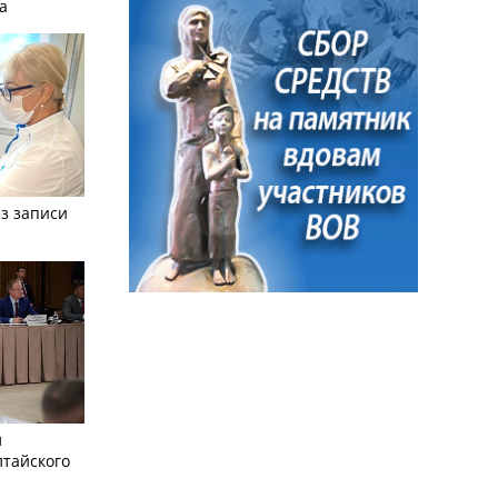
а
з записи
л
лтайского