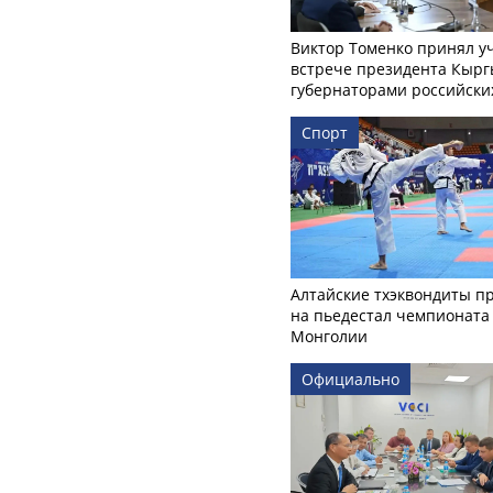
Виктор Томенко принял у
встрече президента Кырг
губернаторами российски
Спорт
Алтайские тхэквондиты п
на пьедестал чемпионата
Монголии
Официально