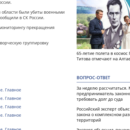
оссии.
й области были убиты военными
 сообщили в СК России.
 мониторингу прекращения
ворческую группировку
65-летие полета в космос
Титова отмечают на Алта
ВОПРОС-ОТВЕТ
За неделю рассчитаться.
е. Главное
предприниматель законн
е. Главное
требовать долг до суда
е. Главное
Российский эксперт объя
закона о комплексном ра
е. Главное
территорий
е. Главное
Эксперт объяснил, почем