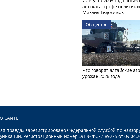
7 августа 2005 года погиб 
автокатастрофе политик и
Михаил Евдокимов
Общество
Что говорят алтайские аг
урожае 2026 года
О САЙТЕ
я правда» зарегистрировано Федеральной службой по надзору
уникаций. Регистрационный номер ЭЛ № ФС77-89275 от 09.04.2