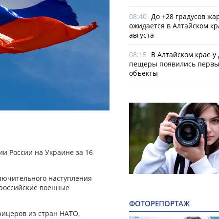
08:40
До +28 градусов жа
ожидается в Алтайском кр
августа
08:15
В Алтайском крае у
пещеры появились первы
объекты
и России на Украине за 16
лючительного наступления
а российские военные
ФОТОРЕПОРТАЖ
фицеров из стран НАТО,