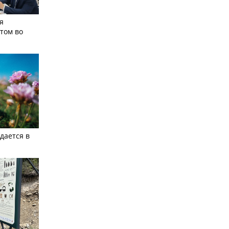
я
том во
дается в