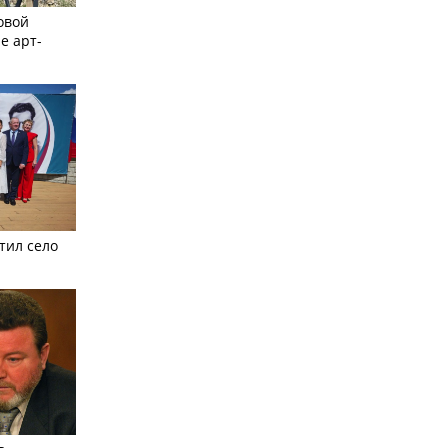
овой
е арт-
тил село