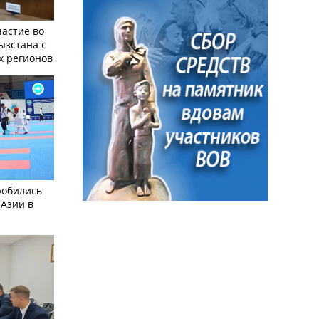
частие во
ызстана с
х регионов
робились
 Азии в