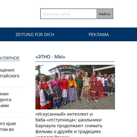
ZEITUNG FÜR DICH
РЕКЛАМА
«ЭТНО - МЫ»
УЛЯРНОЕ
оценил
лтайского
инял
дента
рами
«Искусанный» интеллект и
баба-«отступница»: школьники
го края
Барнаула продолжают снимать
том во
фильмы о дружбе и традициях