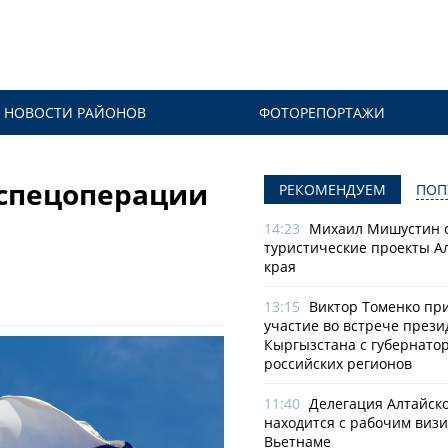
НОВОСТИ РАЙОНОВ
ФОТОРЕПОРТАЖИ
 спецоперации
РЕКОМЕНДУЕМ
ПОП
14:23
Михаил Мишустин 
туристические проекты А
края
13:15
Виктор Томенко пр
участие во встрече прези
Кыргызстана с губернато
российских регионов
11:40
Делегация Алтайско
находится с рабочим визи
Вьетнаме