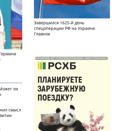
Завершился 1625-й день
спецоперации РФ на Украине.
Главное
 Германа
е
РЕКЛАМА АО "РОССЕЛЬХОЗБАНК". ИНН 772511448.
 Может ли
о
снил смысл
звитии
у