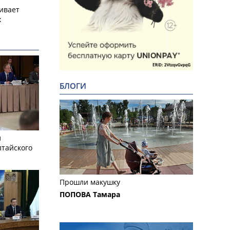
ивает
х
БЛОГИ
л
лтайского
Прошли макушку
ПОПОВА Тамара