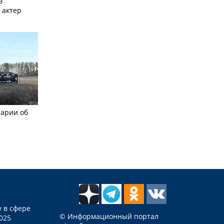
в
 актер
рарии об
 в сфере
© Информационный портал
025