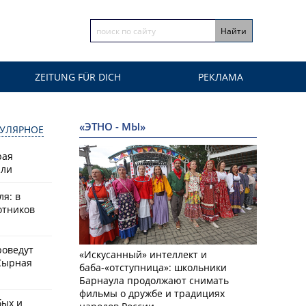
ZEITUNG FÜR DICH
РЕКЛАМА
«ЭТНО - МЫ»
УЛЯРНОЕ
рая
или
ля: в
отников
роведут
«Искусанный» интеллект и
Сырная
баба-«отступница»: школьники
Барнаула продолжают снимать
фильмы о дружбе и традициях
бых и