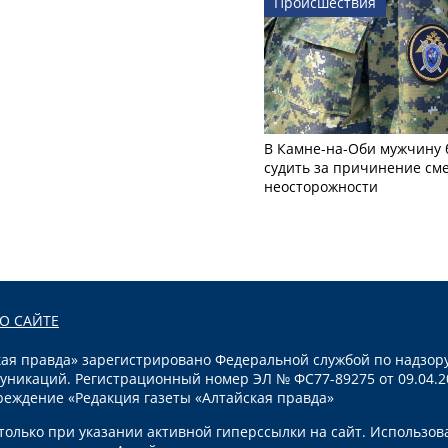
Происшествия
В Камне-на-Оби мужчину 
судить за причинение см
неосторожности
О САЙТЕ
я правда» зарегистрировано Федеральной службой по надзору
уникаций. Регистрационный номер ЭЛ № ФС77-89275 от 09.04.2
реждение «Редакция газеты «Алтайская правда»
олько при указании активной гиперссылки на сайт. Использов