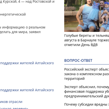
 Курской, 4 — над Ростовской и
энергетической
ны информацию о реальном
делать для мира, заявил
Голубые береты и тельняш
августа в Барнауле торже
отметили День ВДВ
ВОПРОС-ОТВЕТ
 поддержки жителей Алтайского
Российский эксперт объя
закона о комплексном ра
территорий
Эксперт объяснил, почем
 поддержки жителей Алтайского
финансовая поддержка уб
предпринимательский ду
ников отрасли
Почему субсидии вредны 
Сырная деревня»