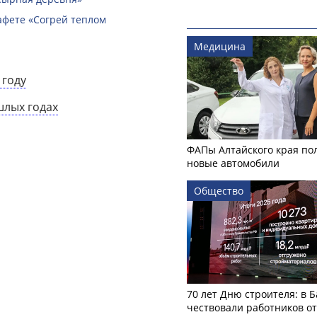
афете «Согрей теплом
Медицина
 году
шлых годах
ФАПы Алтайского края по
новые автомобили
Общество
70 лет Дню строителя: в 
чествовали работников о