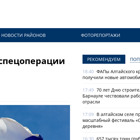
НОВОСТИ РАЙОНОВ
ФОТОРЕПОРТАЖИ
 спецоперации
РЕКОМЕНДУЕМ
ПОП
18:40
ФАПы Алтайского к
получили новые автомоб
17:49
70 лет Дню строите
Барнауле чествовали раб
отрасли
17:09
В алтайском селе п
масштабный фестиваль «
деревня»
16:30
657 тысяч тонн гру