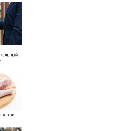
ательный
»
а Алтае