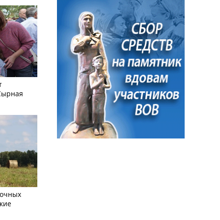
т
Сырная
сочных
кие