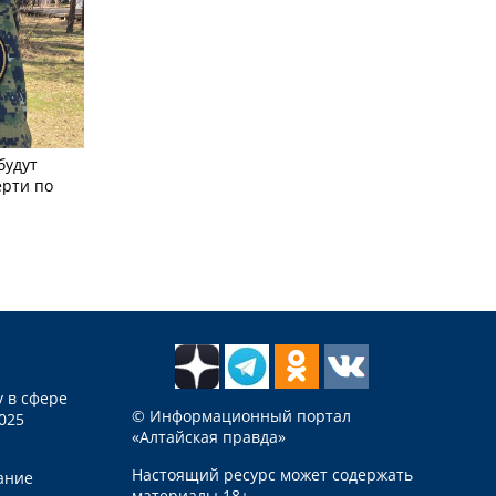
будут
ерти по
 в сфере
© Информационный портал
025
«Алтайская правда»
Настоящий ресурс может содержать
ание
материалы 18+