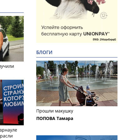
БЛОГИ
лучили
Прошли макушку
ПОПОВА Тамара
Барнауле
трасли