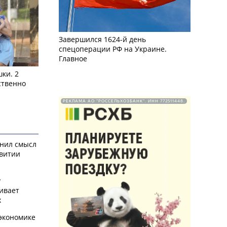
Завершился 1624-й день
спецоперации РФ на Украине.
Главное
ки. 2
ственно
РЕКЛАМА АО "РОССЕЛЬХОЗБАНК". ИНН 772511448.
снил смысл
звитии
у
ивает
х
экономике