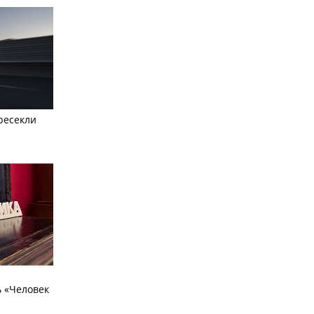
ресекли
 «Человек