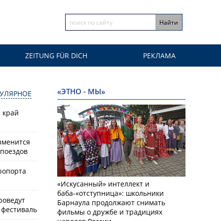
ZEITUNG FÜR DICH
РЕКЛАМА
«ЭТНО - МЫ»
УЛЯРНОЕ
й край
зменится
поездов
ропорта
«Искусанный» интеллект и
баба-«отступница»: школьники
роведут
Барнаула продолжают снимать
фестиваль
фильмы о дружбе и традициях