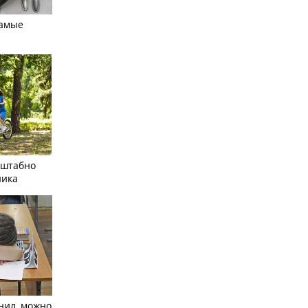
самые
сштабно
ника
нил, можно