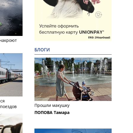
 накроют
БЛОГИ
тся
Прошли макушку
поездов
ПОПОВА Тамара