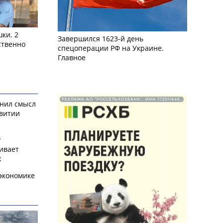
ки. 2
Завершился 1623-й день
ственно
спецоперации РФ на Украине.
Главное
РЕКЛАМА АО "РОССЕЛЬХОЗБАНК". ИНН 772511448.
снил смысл
звитии
у
ивает
х
экономике