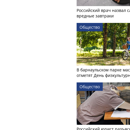
Российский врач назвал 
вредные завтраки
Общество
В барнаульском парке ма
отметят День физкультур
Общество
Российский юрист разъяс