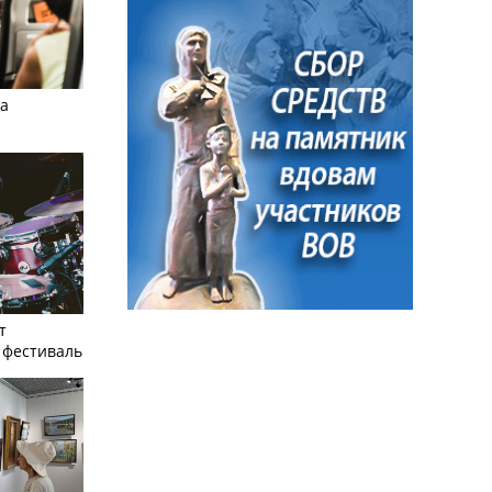
а
т
фестиваль