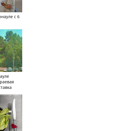
рнауле с 6
науле
краевая
ставка