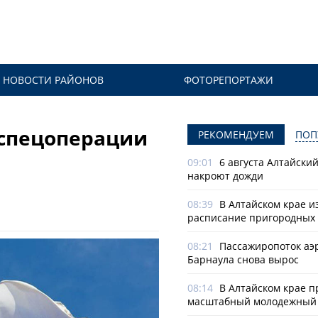
НОВОСТИ РАЙОНОВ
ФОТОРЕПОРТАЖИ
 спецоперации
РЕКОМЕНДУЕМ
ПОП
09:01
6 августа Алтайски
накроют дожди
08:39
В Алтайском крае и
расписание пригородных 
08:21
Пассажиропоток аэ
Барнаула снова вырос
08:14
В Алтайском крае п
масштабный молодежный 