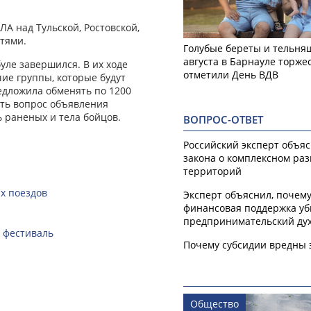
А над Тульской, Ростовской,
стями.
Голубые береты и тельняш
августа в Барнауле торже
уле завершился. В их ходе
отметили День ВДВ
ие группы, которые будут
редложила обменять по 1200
еть вопрос объявления
ь раненых и тела бойцов.
ВОПРОС-ОТВЕТ
Российский эксперт объя
закона о комплексном ра
территорий
х поездов
Эксперт объяснил, почем
финансовая поддержка уб
предпринимательский ду
 фестиваль
Почему субсидии вредны 
Общество