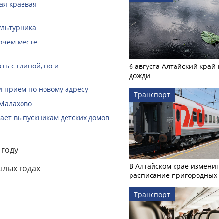
кая краевая
ультурника
очем месте
ть с глиной, но и
6 августа Алтайский край
дожди
и прием по новому адресу
Транспорт
 Малахово
гает выпускникам детских домов
 году
В Алтайском крае измени
шлых годах
расписание пригородных 
Транспорт