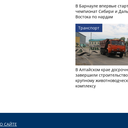
В Барнауле впервые стар
чемпионат Сибири и Даль
Востока по нардам
Транспорт
В Алтайском крае досроч
завершили строительство
крупному животноводчес
комплексу
О САЙТЕ