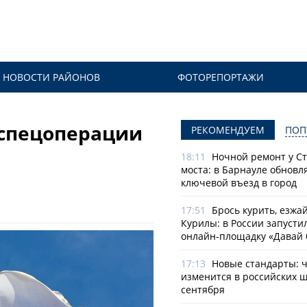
НОВОСТИ РАЙОНОВ
ФОТОРЕПОРТАЖИ
 спецоперации
РЕКОМЕНДУЕМ
ПОП
18:11
Ночной ремонт у С
моста: в Барнауле обновл
ключевой въезд в город
17:51
Брось курить, езжа
Курилы: в России запусти
онлайн-­площадку «Давай 
17:13
Новые стандарты: 
изменится в российских ш
сентября