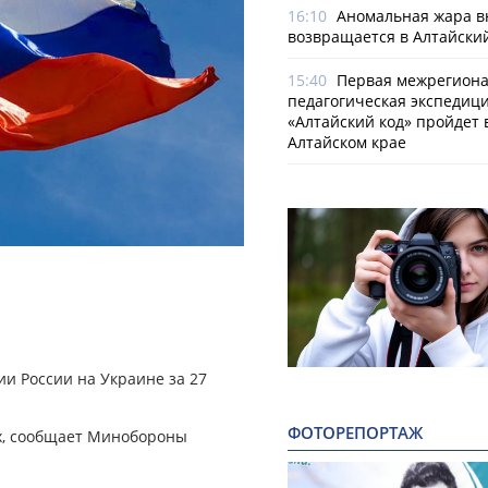
16:10
Аномальная жара в
возвращается в Алтайски
15:40
Первая межрегион
педагогическая экспедиц
«Алтайский код» пройдет 
Алтайском крае
и России на Украине за 27
ФОТОРЕПОРТАЖ
х, сообщает Минобороны