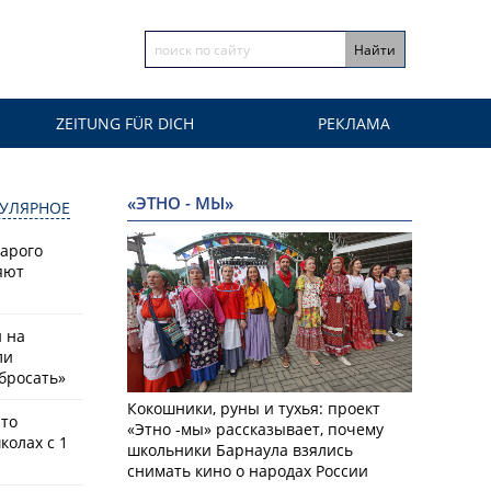
ZEITUNG FÜR DICH
РЕКЛАМА
«ЭТНО - МЫ»
УЛЯРНОЕ
тарого
яют
й на
ли
бросать»
Кокошники, руны и тухья: проект
что
«Этно -мы» рассказывает, почему
колах с 1
школьники Барнаула взялись
снимать кино о народах России