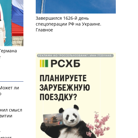
Завершился 1626-й день
спецоперации РФ на Украине.
Главное
 Германа
е
РЕКЛАМА АО "РОССЕЛЬХОЗБАНК". ИНН 772511448.
 Может ли
о
снил смысл
звитии
у
ивает