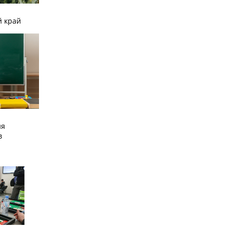
й край
ия
в