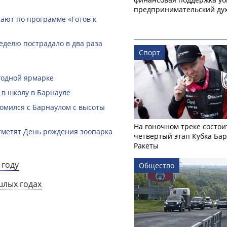
предпринимательский ду
ают по программе «Готов к
еделю пострадало в два раза
Спорт
годной ярмарке
 в школу в Барнауле
омился с Барнаулом с высоты
На гоночном треке состои
тметят День рождения зоопарка
четвертый этап Кубка Ба
Ракеты
 году
Общество
шлых годах