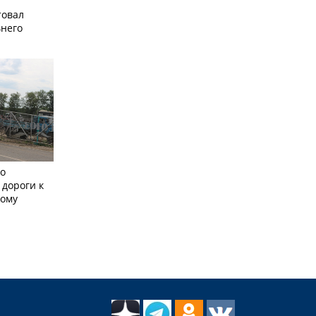
товал
него
но
 дороги к
кому