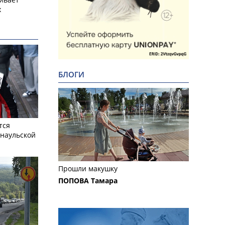
х
БЛОГИ
тся
рнаульской
Прошли макушку
ПОПОВА Тамара