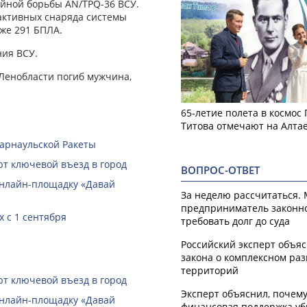
йной борьбы AN/TPQ-36 ВСУ.
активных снаряда системы
кже 291 БПЛА.
ния ВСУ.
 Ленобласти погиб мужчина,
65-летие полета в космос
Титова отмечают на Алта
Барнаульской Ракеты
ют ключевой въезд в город
ВОПРОС-ОТВЕТ
онлайн-­площадку «Давай
За неделю рассчитаться.
предприниматель законн
 с 1 сентября
требовать долг до суда
Российский эксперт объя
закона о комплексном ра
территорий
ют ключевой въезд в город
Эксперт объяснил, почем
онлайн-­площадку «Давай
финансовая поддержка уб