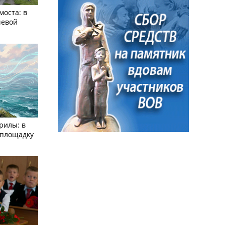
моста: в
чевой
рилы: в
­площадку