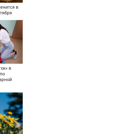
енится в
нтября
ок» в
по
тарной