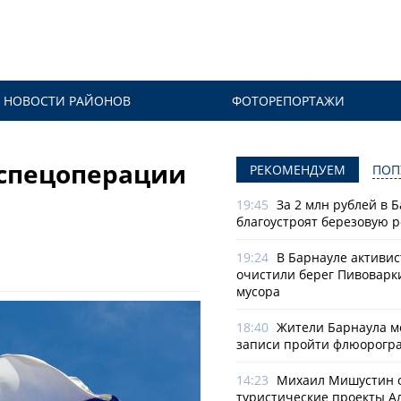
НОВОСТИ РАЙОНОВ
ФОТОРЕПОРТАЖИ
 спецоперации
РЕКОМЕНДУЕМ
ПОП
19:45
За 2 млн рублей в 
благоустроят березовую 
19:24
В Барнауле активи
очистили берег Пивоварк
мусора
18:40
Жители Барнаула мо
записи пройти флюорогр
14:23
Михаил Мишустин 
туристические проекты А