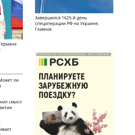
Завершился 1625-й день
спецоперации РФ на Украине.
Главное
 Германа
е
РЕКЛАМА АО "РОССЕЛЬХОЗБАНК". ИНН 772511448.
 Может ли
о
снил смысл
звитии
у
ивает
х