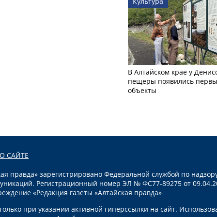
Культура
В Алтайском крае у Денис
пещеры появились первы
объекты
О САЙТЕ
я правда» зарегистрировано Федеральной службой по надзору
уникаций. Регистрационный номер ЭЛ № ФС77-89275 от 09.04.2
реждение «Редакция газеты «Алтайская правда»
олько при указании активной гиперссылки на сайт. Использов