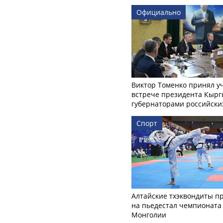
Официально
Виктор Томенко принял у
встрече президента Кырг
губернаторами российски
Спорт
Алтайские тхэквондиты п
на пьедестал чемпионата
Монголии