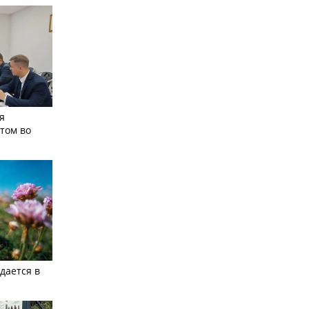
я
том во
дается в