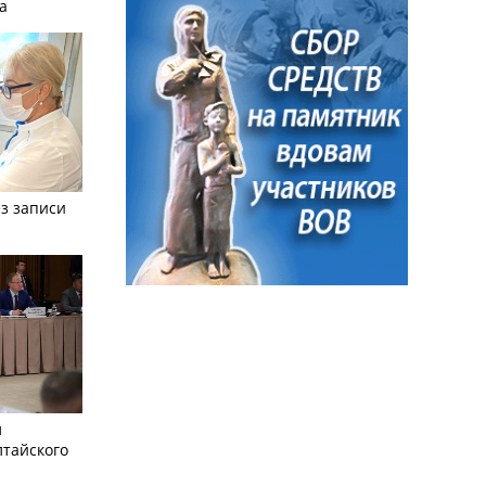
а
з записи
л
лтайского