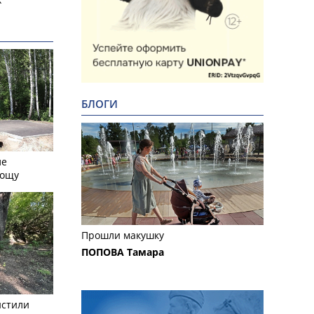
БЛОГИ
ле
рощу
Прошли макушку
ПОПОВА Тамара
истили