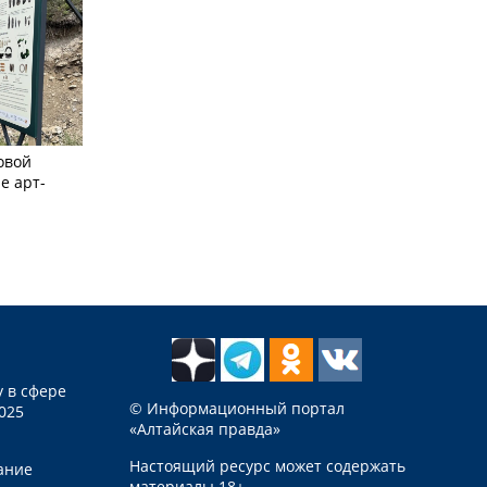
овой
е арт-
 в сфере
© Информационный портал
025
«Алтайская правда»
Настоящий ресурс может содержать
ание
материалы 18+