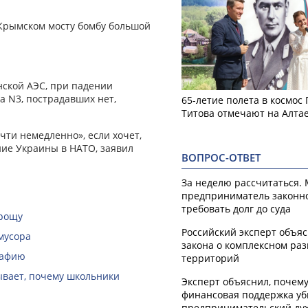
Крымском мосту бомбу большой
ской АЭС, при падении
а N3, пострадавших нет,
65-летие полета в космос
Титова отмечают на Алта
ти немедленно», если хочет,
ние Украины в НАТО, заявил
ВОПРОС-ОТВЕТ
За неделю рассчитаться.
предприниматель законн
требовать долг до суда
 рощу
Российский эксперт объя
мусора
закона о комплексном ра
рафию
территорий
зывает, почему школьники
Эксперт объяснил, почем
финансовая поддержка уб
предпринимательский ду