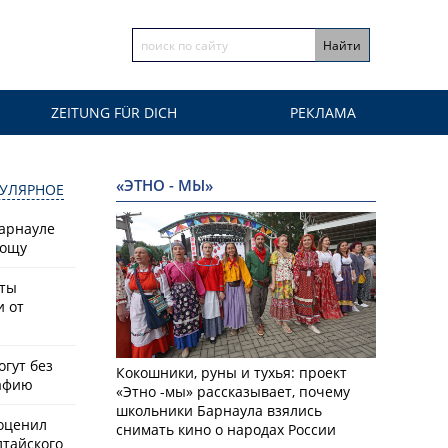
ZEITUNG FÜR DICH
РЕКЛАМА
«ЭТНО - МЫ»
УЛЯРНОЕ
Барнауле
рощу
сты
и от
гут без
Кокошники, руны и тухья: проект
афию
«Этно -мы» рассказывает, почему
школьники Барнаула взялись
оценил
снимать кино о народах России
лтайского