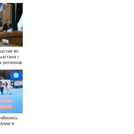
частие во
ызстана с
х регионов
робились
 Азии в