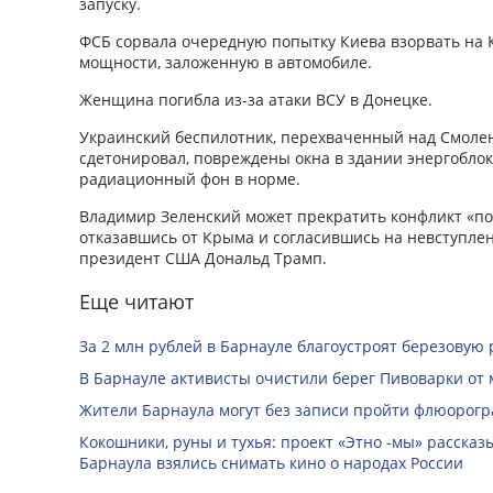
запуску.
ФСБ сорвала очередную попытку Киева взорвать на 
мощности, заложенную в автомобиле.
Женщина погибла из-за атаки ВСУ в Донецке.
Украинский беспилотник, перехваченный над Смолен
сдетонировал, повреждены окна в здании энергоблок
радиационный фон в норме.
Владимир Зеленский может прекратить конфликт «поч
отказавшись от Крыма и согласившись на невступле
президент США Дональд Трамп.
Еще читают
За 2 млн рублей в Барнауле благоустроят березовую
В Барнауле активисты очистили берег Пивоварки от 
Жители Барнаула могут без записи пройти флюорог
Кокошники, руны и тухья: проект «Этно -мы» расска
Барнаула взялись снимать кино о народах России