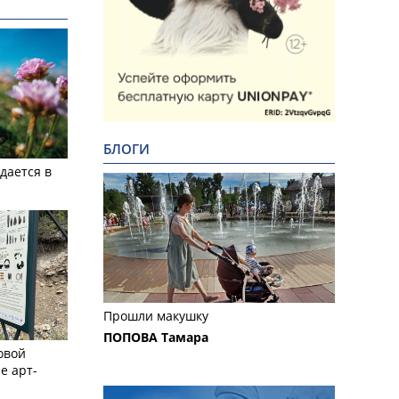
БЛОГИ
дается в
Прошли макушку
ПОПОВА Тамара
овой
е арт-