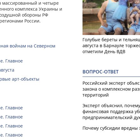
н массированный и четыре
нного комплекса Украины и
воздушной обороны РФ
регионами России.
Голубые береты и тельняш
августа в Барнауле торже
нная войнам на Северном
отметили День ВДВ
е. Главное
августа
ВОПРОС-ОТВЕТ
ервые арт-объекты
Российский эксперт объя
закона о комплексном ра
территорий
Эксперт объяснил, почем
е. Главное
финансовая поддержка уб
е. Главное
предпринимательский ду
е. Главное
Почему субсидии вредны 
е. Главное