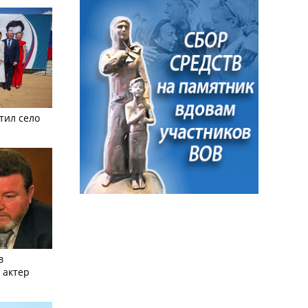
тил село
в
 актер