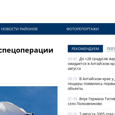
НОВОСТИ РАЙОНОВ
ФОТОРЕПОРТАЖИ
 спецоперации
РЕКОМЕНДУЕМ
ПОП
08:40
До +28 градусов жа
ожидается в Алтайском кр
августа
08:15
В Алтайском крае у
пещеры появились первы
объекты
07:38
Внук Германа Титов
село Полковниково
07:10
7 августа 2005 года