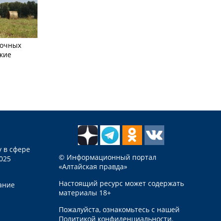
сочных
кие
 в сфере
© Информационный портал
025
«Алтайская правда»
Настоящий ресурс может содержать
ание
материалы 18+
Пожалуйста, ознакомьтесь с нашей
Политикой конфиденциальности
.