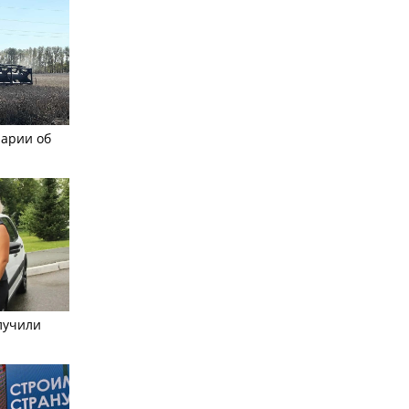
рарии об
лучили