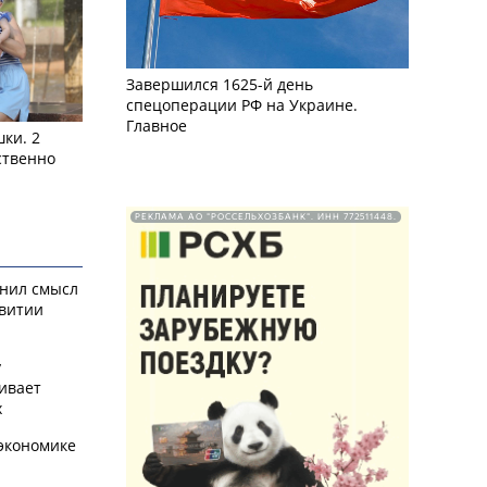
Завершился 1625-й день
спецоперации РФ на Украине.
Главное
ки. 2
ственно
РЕКЛАМА АО "РОССЕЛЬХОЗБАНК". ИНН 772511448.
снил смысл
звитии
у
ивает
х
экономике