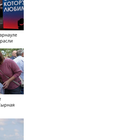
Барнауле
трасли
т
Сырная