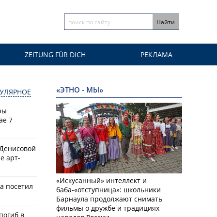
ZEITUNG FÜR DICH
РЕКЛАМА
«ЭТНО - МЫ»
УЛЯРНОЕ
ры
ае 7
 Денисовой
е арт-
«Искусанный» интеллект и
а посетил
баба-«отступница»: школьники
Барнаула продолжают снимать
фильмы о дружбе и традициях
 погиб в