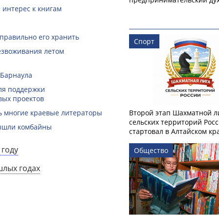
 интерес к книгам
 правильно его хранить
Спорт
безвоживания летом
 Барнаула
ля поддержки
вых проектов
ть многие краевые литераторы
Второй этап Шахматной л
сельских территорий Рос
вышли комбайны
стартовал в Алтайском кр
 году
Общество
шлых годах