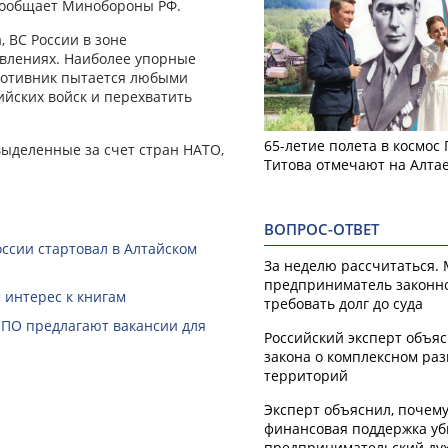
 сообщает Минобороны РФ.
 ВС России в зоне
авлениях. Наиболее упорные
ротивник пытается любыми
ийских войск и перехватить
65-летие полета в космос
ыделенные за счет стран НАТО,
Титова отмечают на Алта
ВОПРОС-ОТВЕТ
ссии стартовал в Алтайском
За неделю рассчитаться.
предприниматель законн
 интерес к книгам
требовать долг до суда
СПО предлагают вакансии для
Российский эксперт объя
закона о комплексном ра
территорий
Эксперт объяснил, почем
финансовая поддержка уб
предпринимательский ду