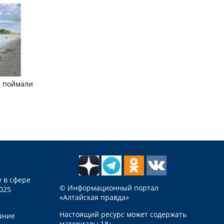
а поймали
 в сфере
© Информационный портал
025
«Алтайская правда»
Настоящий ресурс может содержать
ание
материалы 18+