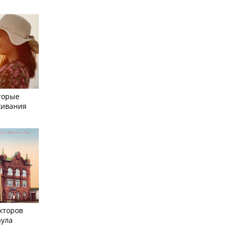
торые
живания
кторов
аула