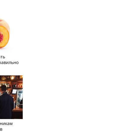
ать
равильно
тникам
 в