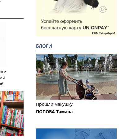
БЛОГИ
иги
сии
ае
Прошли макушку
ПОПОВА Тамара