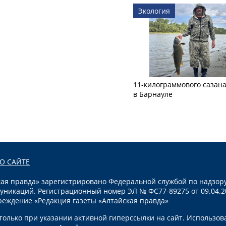
Экология
11-килограммового сазан
в Барнауле
О САЙТЕ
я правда» зарегистрировано Федеральной службой по надзору
уникаций. Регистрационный номер ЭЛ № ФС77-89275 от 09.04.2
реждение «Редакция газеты «Алтайская правда»
олько при указании активной гиперссылки на сайт. Использов