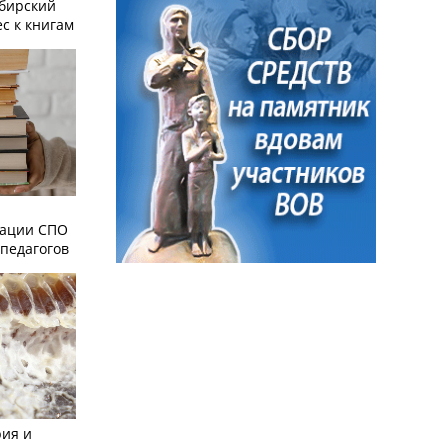
ибирский
с к книгам
зации СПО
педагогов
рия и