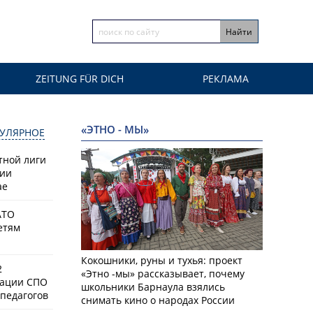
ZEITUNG FÜR DICH
РЕКЛАМА
«ЭТНО - МЫ»
УЛЯРНОЕ
тной лиги
сии
ае
АТО
етям
Кокошники, руны и тухья: проект
2
«Этно -мы» рассказывает, почему
зации СПО
школьники Барнаула взялись
педагогов
снимать кино о народах России