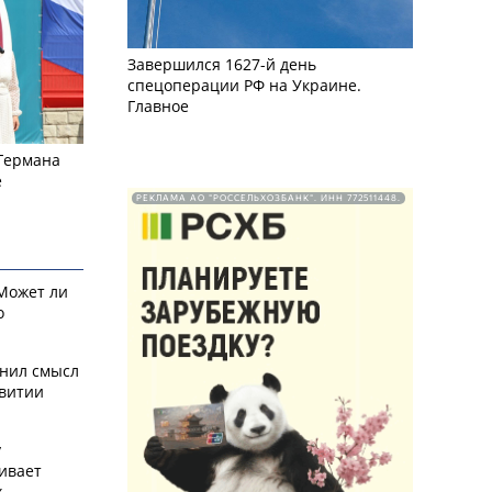
Завершился 1627-й день
спецоперации РФ на Украине.
Главное
 Германа
е
РЕКЛАМА АО "РОССЕЛЬХОЗБАНК". ИНН 772511448.
 Может ли
о
снил смысл
звитии
у
ивает
х