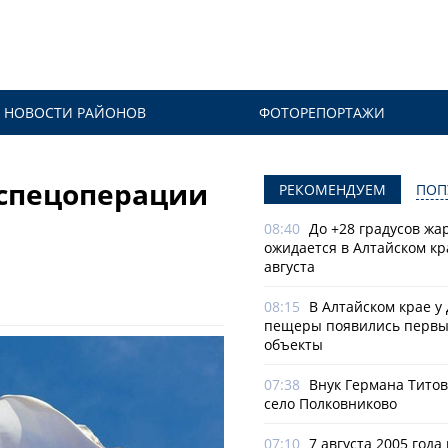
НОВОСТИ РАЙОНОВ
ФОТОРЕПОРТАЖИ
 спецоперации
РЕКОМЕНДУЕМ
ПОП
08:40
До +28 градусов жа
ожидается в Алтайском кр
августа
08:15
В Алтайском крае у
пещеры появились первы
объекты
07:38
Внук Германа Титов
село Полковниково
07:10
7 августа 2005 года