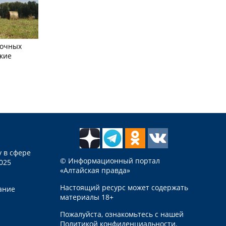
сочных
кие
 в сфере
© Информационный портал
025
«Алтайская правда»
Настоящий ресурс может содержать
ание
материалы 18+
Пожалуйста, ознакомьтесь с нашей
Политикой конфиденциальности
.