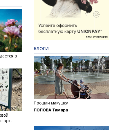
БЛОГИ
дается в
Прошли макушку
ПОПОВА Тамара
овой
е арт-