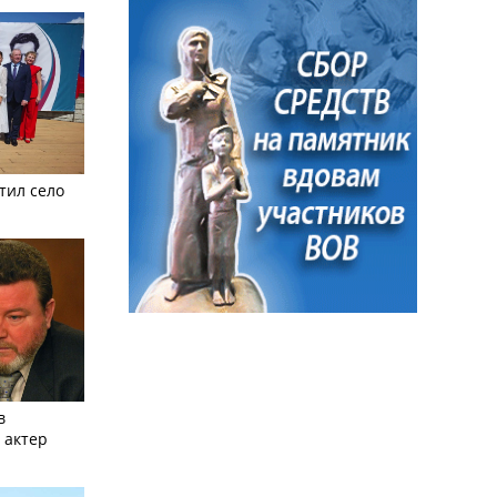
тил село
в
 актер