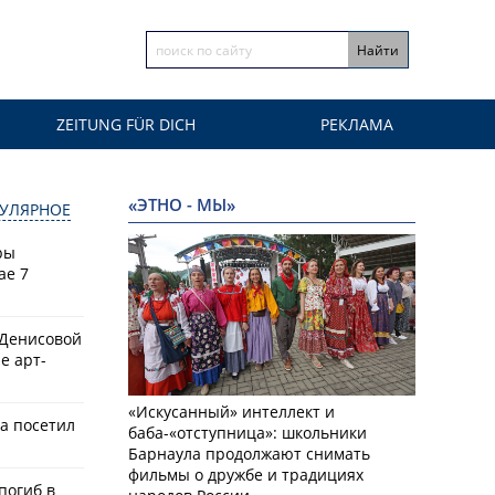
ZEITUNG FÜR DICH
РЕКЛАМА
«ЭТНО - МЫ»
УЛЯРНОЕ
ры
ае 7
 Денисовой
е арт-
«Искусанный» интеллект и
а посетил
баба-«отступница»: школьники
Барнаула продолжают снимать
фильмы о дружбе и традициях
 погиб в