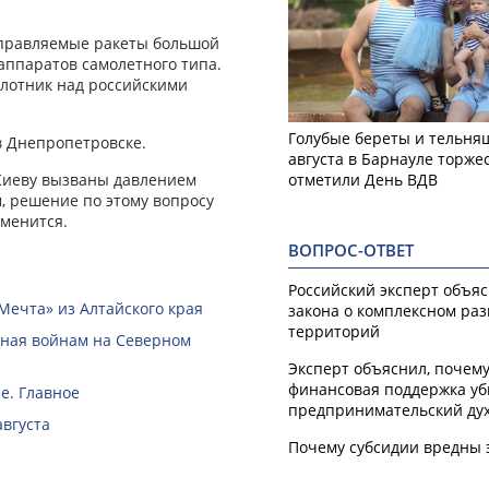
управляемые ракеты большой
аппаратов самолетного типа.
илотник над российскими
Голубые береты и тельняш
 Днепропетровске.
августа в Барнауле торже
 Киеву вызваны давлением
отметили День ВДВ
м, решение по этому вопросу
зменится.
ВОПРОС-ОТВЕТ
Российский эксперт объя
Мечта» из Алтайского края
закона о комплексном ра
территорий
нная войнам на Северном
Эксперт объяснил, почем
финансовая поддержка уб
е. Главное
предпринимательский ду
августа
Почему субсидии вредны 