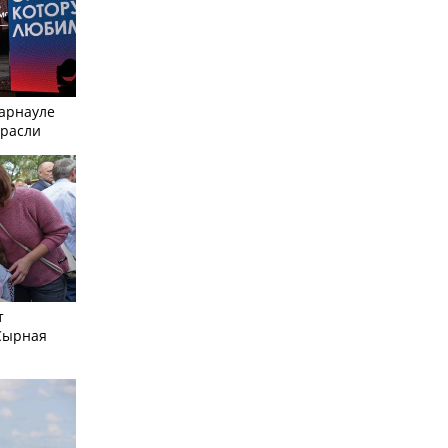
Барнауле
трасли
т
Сырная