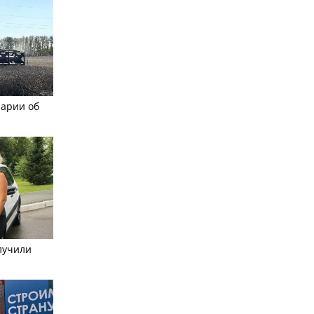
рарии об
лучили