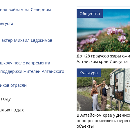
нная войнам на Северном
Общество
августа
 и актер Михаил Евдокимов
До +28 градусов жары ожи
Алтайском крае 7 августа
 школу после капремонта
 поддержки жителей Алтайского
Культура
ников отрасли
 году
шлых годах
В Алтайском крае у Денис
пещеры появились первы
объекты