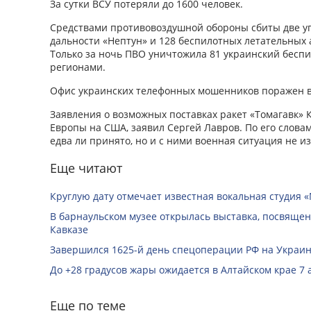
За сутки ВСУ потеряли до 1600 человек.
Средствами противовоздушной обороны сбиты две 
дальности «Нептун» и 128 беспилотных летательных 
Только за ночь ПВО уничтожила 81 украинский бесп
регионами.
Офис украинских телефонных мошенников поражен в
Заявления о возможных поставках ракет «Томагавк»
Европы на США, заявил Сергей Лавров. По его слова
едва ли принято, но и с ними военная ситуация не и
Еще читают
Круглую дату отмечает известная вокальная студия «
В барнаульском музее открылась выставка, посвяще
Кавказе
Завершился 1625-й день спецоперации РФ на Украин
До +28 градусов жары ожидается в Алтайском крае 7 
Еще по теме