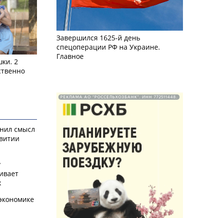
Завершился 1625-й день
спецоперации РФ на Украине.
Главное
ки. 2
ственно
РЕКЛАМА АО "РОССЕЛЬХОЗБАНК". ИНН 772511448.
снил смысл
звитии
у
ивает
х
экономике