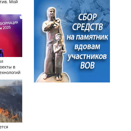
тив. Мой
ил
оекты в
ехнологий
ется