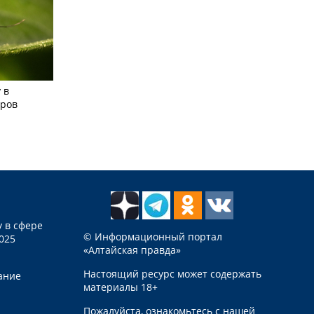
 в
аров
 в сфере
© Информационный портал
025
«Алтайская правда»
Настоящий ресурс может содержать
ание
материалы 18+
Пожалуйста, ознакомьтесь с нашей