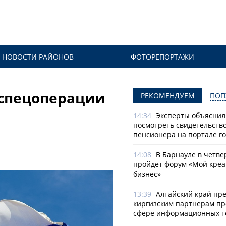
НОВОСТИ РАЙОНОВ
ФОТОРЕПОРТАЖИ
 спецоперации
РЕКОМЕНДУЕМ
ПОП
14:34
Эксперты объяснили
посмотреть свидетельств
пенсионера на портале го
14:08
В Барнауле в четве
пройдет форум «Мой креа
бизнес»
13:39
Алтайский край пр
киргизским партнерам пр
сфере информационных т