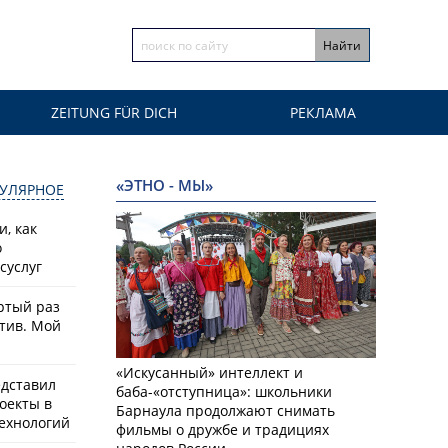
ZEITUNG FÜR DICH
РЕКЛАМА
«ЭТНО - МЫ»
УЛЯРНОЕ
, как
о
суслуг
ртый раз
тив. Мой
«Искусанный» интеллект и
едставил
баба-«отступница»: школьники
оекты в
Барнаула продолжают снимать
ехнологий
фильмы о дружбе и традициях