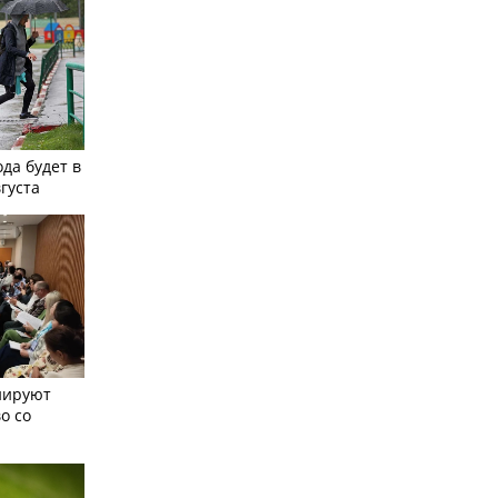
ода будет в
вгуста
нируют
о со