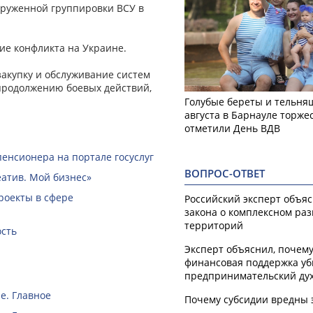
руженной группировки ВСУ в
ие конфликта на Украине.
закупку и обслуживание систем
 продолжению боевых действий,
Голубые береты и тельняш
августа в Барнауле торже
отметили День ВДВ
пенсионера на портале госуслуг
ВОПРОС-ОТВЕТ
еатив. Мой бизнес»
роекты в сфере
Российский эксперт объя
закона о комплексном ра
территорий
ость
Эксперт объяснил, почем
финансовая поддержка уб
предпринимательский ду
е. Главное
Почему субсидии вредны 