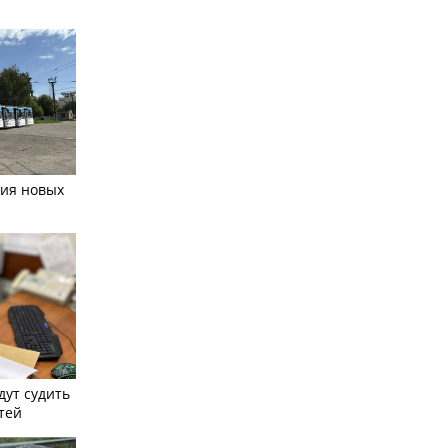
тия новых
дут судить
тей