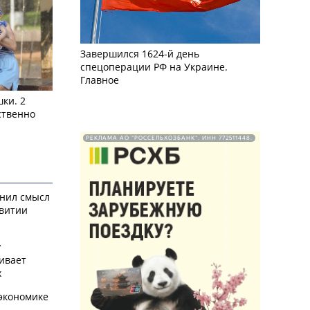
Завершился 1624-й день
спецоперации РФ на Украине.
Главное
ки. 2
ственно
РЕКЛАМА АО "РОССЕЛЬХОЗБАНК". ИНН 772511448.
снил смысл
звитии
у
ивает
х
экономике