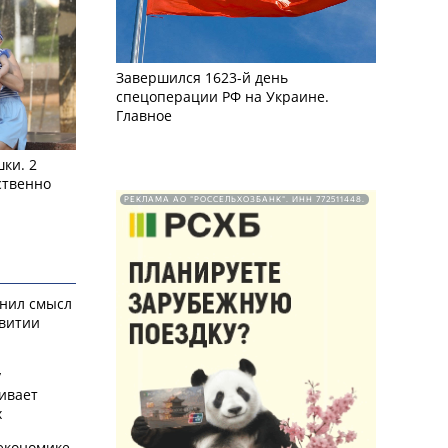
Завершился 1623-й день
спецоперации РФ на Украине.
Главное
ки. 2
ственно
РЕКЛАМА АО "РОССЕЛЬХОЗБАНК". ИНН 772511448.
снил смысл
звитии
у
ивает
х
экономике