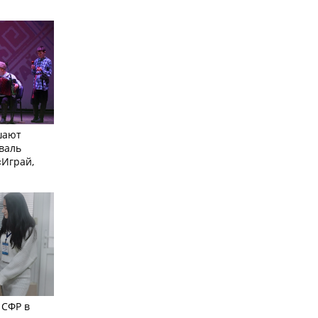
шают
валь
Играй,
 СФР в