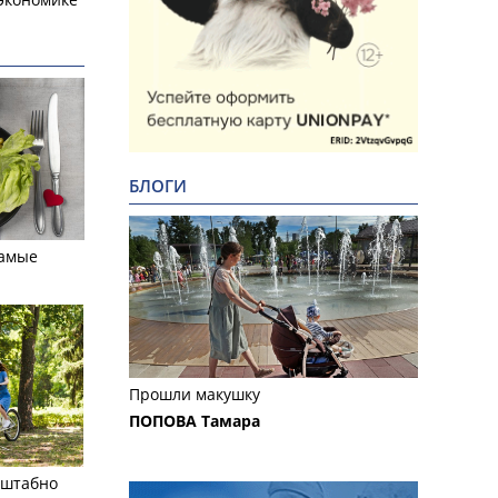
БЛОГИ
самые
Прошли макушку
ПОПОВА Тамара
сштабно