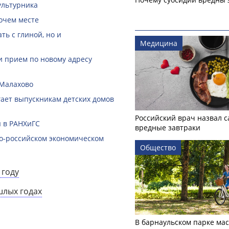
ультурника
очем месте
ть с глиной, но и
Медицина
и прием по новому адресу
 Малахово
гает выпускникам детских домов
Российский врач назвал 
 в РАНХиГС
вредные завтраки
ко-российском экономическом
Общество
 году
шлых годах
В барнаульском парке ма