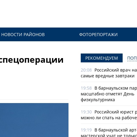
НОВОСТИ РАЙОНОВ
ФОТОРЕПОРТАЖИ
 спецоперации
РЕКОМЕНДУЕМ
ПОП
20:08
Российский врач н
самые вредные завтраки
19:58
В барнаульском па
масштабно отметят День
физкультурника
19:30
Российский юрист 
можно ли спать на рабоч
19:19
В барнаульской арт
мастерской учат не тольк