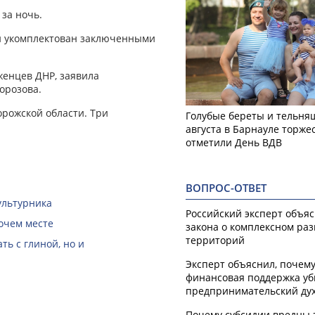
за ночь.
ый укомплектован заключенными
енцев ДНР, заявила
орозова.
орожской области. Три
Голубые береты и тельняш
августа в Барнауле торже
отметили День ВДВ
ВОПРОС-ОТВЕТ
ультурника
Российский эксперт объя
очем месте
закона о комплексном ра
территорий
ть с глиной, но и
Эксперт объяснил, почем
финансовая поддержка уб
предпринимательский ду
Почему субсидии вредны 