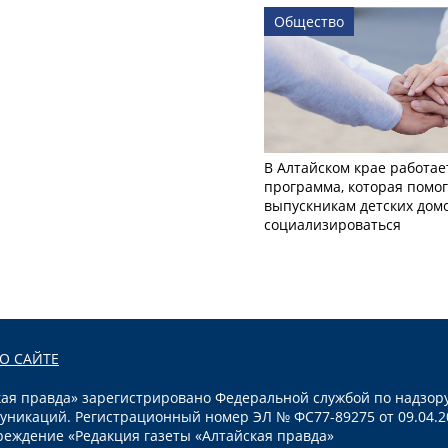
Общество
В Алтайском крае работае
программа, которая помог
выпускникам детских дом
социализироваться
О САЙТЕ
я правда» зарегистрировано Федеральной службой по надзору
уникаций. Регистрационный номер ЭЛ № ФС77-89275 от 09.04.2
реждение «Редакция газеты «Алтайская правда»