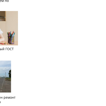
ем по
вый ГОСТ
ён ремонт
о