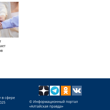
т
ает
ов
 в сфере
© Информационный портал
025
«Алтайская правда»