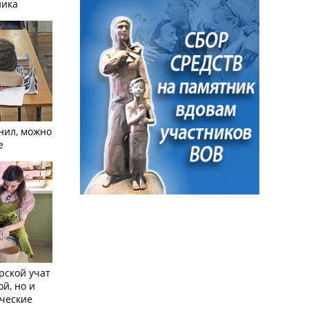
ника
нил, можно
е
рской учат
ой, но и
ческие