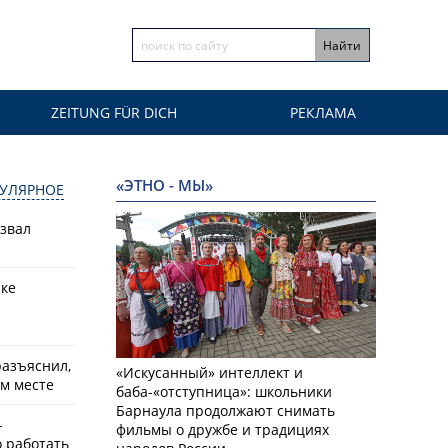
ZEITUNG FÜR DICH
РЕКЛАМА
«ЭТНО - МЫ»
УЛЯРНОЕ
азвал
рке
разъяснил,
«Искусанный» интеллект и
ем месте
баба-«отступница»: школьники
Барнаула продолжают снимать
-
фильмы о дружбе и традициях
о работать