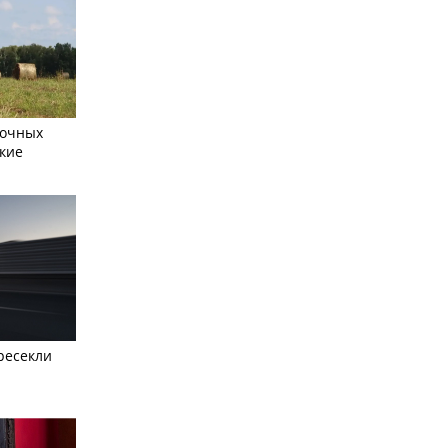
сочных
кие
ресекли