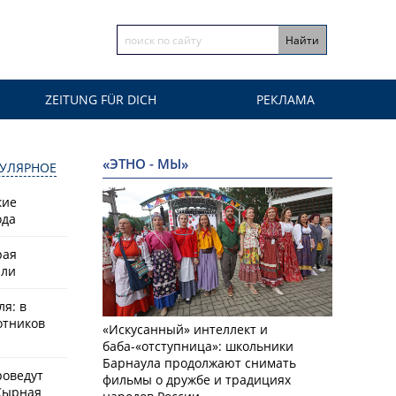
ZEITUNG FÜR DICH
РЕКЛАМА
«ЭТНО - МЫ»
УЛЯРНОЕ
кие
ода
рая
или
ля: в
отников
«Искусанный» интеллект и
баба-«отступница»: школьники
Барнаула продолжают снимать
роведут
фильмы о дружбе и традициях
Сырная