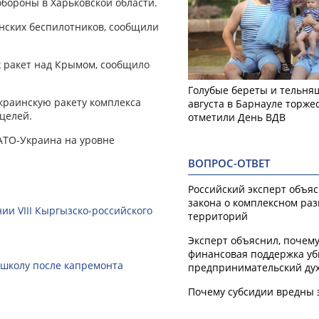
бороны в Харьковской области.
инских беспилотников, сообщили
 ракет над Крымом, сообщило
Голубые береты и тельняш
краинскую ракету комплекса
августа в Барнауле торже
целей.
отметили День ВДВ
АТО-Украина на уровне
ВОПРОС-ОТВЕТ
Российский эксперт объя
закона о комплексном ра
ии VIII Кыргызско-российского
территорий
Эксперт объяснил, почем
финансовая поддержка уб
 школу после капремонта
предпринимательский ду
Почему субсидии вредны 