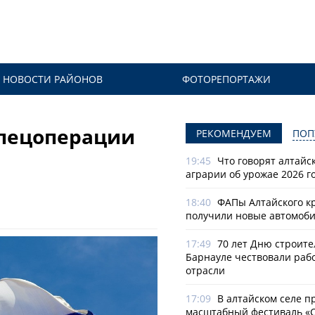
НОВОСТИ РАЙОНОВ
ФОТОРЕПОРТАЖИ
спецоперации
РЕКОМЕНДУЕМ
ПОП
19:45
Что говорят алтайс
аграрии об урожае 2026 г
18:40
ФАПы Алтайского к
получили новые автомоб
17:49
70 лет Дню строите
Барнауле чествовали раб
отрасли
17:09
В алтайском селе п
масштабный фестиваль «