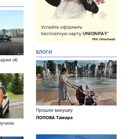
БЛОГИ
рарии об
Прошли макушку
ПОПОВА Тамара
лучили