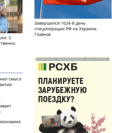
Завершился 1624-й день
спецоперации РФ на Украине.
Главное
ки. 2
ственно
РЕКЛАМА АО "РОССЕЛЬХОЗБАНК". ИНН 772511448.
снил смысл
звитии
у
ивает
х
экономике