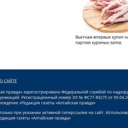
Вьетнам впервые купил н
партию куриных лапок
О САЙТЕ
я правда» зарегистрировано Федеральной службой по надзору
уникаций. Регистрационный номер ЭЛ № ФС77-89275 от 09.04.2
реждение «Редакция газеты «Алтайская правда»
олько при указании активной гиперссылки на сайт. Использов
едакция газеты «Алтайская правда»