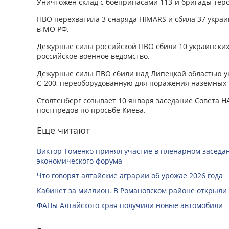
Уничтожен склад с боеприпасами 113-й бригады теро
ПВО перехватила 3 снаряда HIMARS и сбила 37 укра
в МО РФ.
Дежурные силы российской ПВО сбили 10 украинских
российское военное ведомство.
Дежурные силы ПВО сбили над Липецкой областью у
С-200, переоборудованную для поражения наземных 
Столтенберг созывает 10 января заседание Совета Н
постпредов по просьбе Киева.
Еще читают
Виктор Томенко принял участие в пленарном заседан
экономического форума
Что говорят алтайские аграрии об урожае 2026 года
Кабинет за миллион. В Романовском районе открыли
ФАПы Алтайского края получили новые автомобили