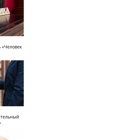
 «Человек
ательный
»