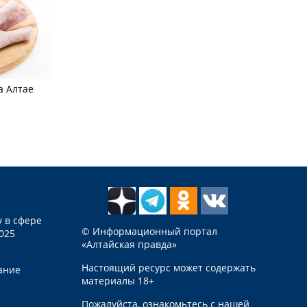
а Алтае
 в сфере
© Информационный портал
025
«Алтайская правда»
Настоящий ресурс может содержать
ание
материалы 18+
Пожалуйста, ознакомьтесь с нашей