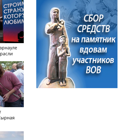
Барнауле
трасли
т
Сырная