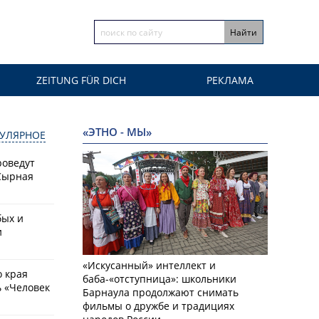
ZEITUNG FÜR DICH
РЕКЛАМА
«ЭТНО - МЫ»
УЛЯРНОЕ
роведут
Сырная
бых и
и
«Искусанный» интеллект и
о края
баба-«отступница»: школьники
 «Человек
Барнаула продолжают снимать
фильмы о дружбе и традициях