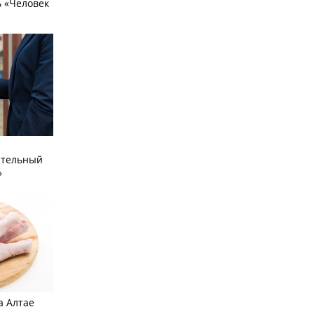
 «Человек
ательный
»
а Алтае