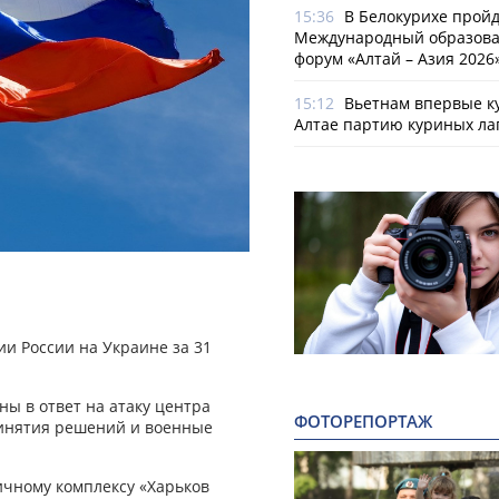
15:36
В Белокурихе пройде
Международный образов
форум «Алтай – Азия 2026
15:12
Вьетнам впервые к
Алтае партию куриных ла
и России на Украине за 31
ы в ответ на атаку центра
ФОТОРЕПОРТАЖ
ринятия решений и военные
чному комплексу «Харьков