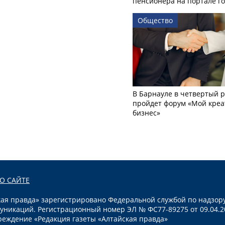
пенсионера на портале го
Общество
В Барнауле в четвертый р
пройдет форум «Мой креа
бизнес»
О САЙТЕ
я правда» зарегистрировано Федеральной службой по надзору
уникаций. Регистрационный номер ЭЛ № ФС77-89275 от 09.04.2
реждение «Редакция газеты «Алтайская правда»