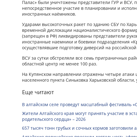
Палас» были уничтожены представители ГУР и ВСУ,
непосредственное участие в планировании и исполне
иностранных наёмников.
Ударами высокоточных ракет по зданию СБУ по Харьк
временной дислокации националистического форми
(запрещен в РФ) ликвидированы представители руко
иностранные наемники и боевики подразделения «К
осуществлявшие подготовку диверсий на российской
ВСУ за сутки обстреляли все семь приграничных рай
областной центр не менее 100 раз.
На Купянском направлении отражены четыре атаки 
населенного пункта Синьковка Харьковской области, 
Еще читают
В алтайском селе проведут масштабный фестиваль «
Жители Алтайского края могут принять участие в эст
родительского сердца» – 2026
657 тысяч тонн грубых и сочных кормов заготовили 
Алтайские полицейские пресекли деятельность афе