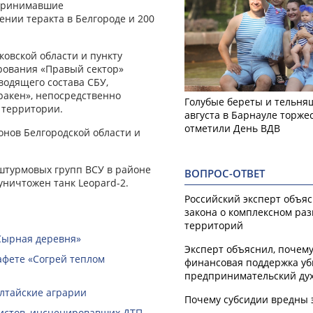
 принимавшие
нии теракта в Белгороде и 200
овской области и пункту
рования «Правый сектор»
водящего состава СБУ,
ракен», непосредственно
Голубые береты и тельняш
 территории.
августа в Барнауле торже
отметили День ВДВ
онов Белгородской области и
штурмовых групп ВСУ в районе
ВОПРОС-ОТВЕТ
уничтожен танк Leopard-2.
Российский эксперт объя
закона о комплексном ра
территорий
Сырная деревня»
Эксперт объяснил, почем
афете «Согрей теплом
финансовая поддержка уб
предпринимательский ду
алтайские аграрии
Почему субсидии вредны 
ристов, инсценировавших ДТП