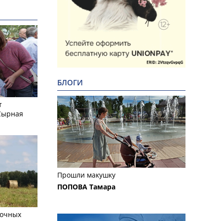
БЛОГИ
т
Сырная
Прошли макушку
ПОПОВА Тамара
сочных