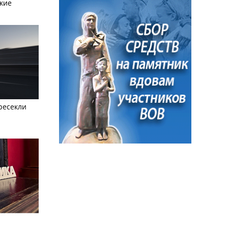
кие
ресекли