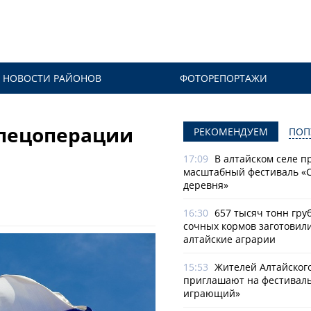
НОВОСТИ РАЙОНОВ
ФОТОРЕПОРТАЖИ
спецоперации
РЕКОМЕНДУЕМ
ПОП
17:09
В алтайском селе п
масштабный фестиваль «
деревня»
16:30
657 тысяч тонн гру
сочных кормов заготовил
алтайские аграрии
15:53
Жителей Алтайског
приглашают на фестиваль
играющий»