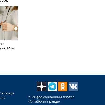
суслуг
аз
тив. Мой
 в сфере
© Информационный портал
025
«Алтайская правда»