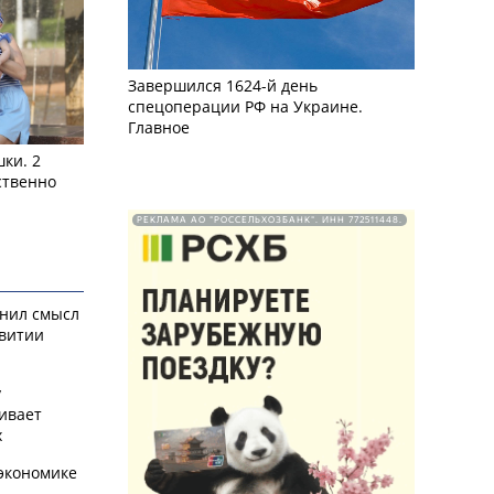
Завершился 1624-й день
спецоперации РФ на Украине.
Главное
ки. 2
ственно
РЕКЛАМА АО "РОССЕЛЬХОЗБАНК". ИНН 772511448.
снил смысл
звитии
у
ивает
х
экономике