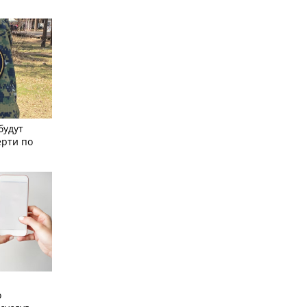
будут
ерти по
о