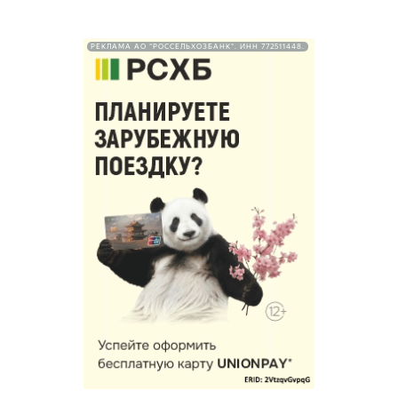
РЕКЛАМА АО "РОССЕЛЬХОЗБАНК". ИНН 772511448.