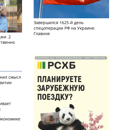
Завершился 1625-й день
спецоперации РФ на Украине.
Главное
ки. 2
ственно
РЕКЛАМА АО "РОССЕЛЬХОЗБАНК". ИНН 772511448.
снил смысл
звитии
у
ивает
х
экономике