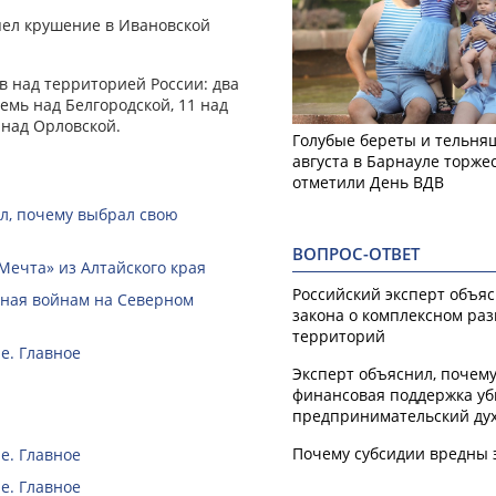
пел крушение в Ивановской
 над территорией России: два
емь над Белгородской, 11 над
 над Орловской.
Голубые береты и тельняш
августа в Барнауле торже
отметили День ВДВ
ал, почему выбрал свою
ВОПРОС-ОТВЕТ
Мечта» из Алтайского края
Российский эксперт объя
нная войнам на Северном
закона о комплексном ра
территорий
е. Главное
Эксперт объяснил, почем
финансовая поддержка уб
предпринимательский ду
Почему субсидии вредны 
е. Главное
е. Главное