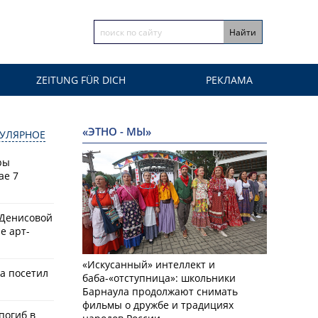
ZEITUNG FÜR DICH
РЕКЛАМА
«ЭТНО - МЫ»
УЛЯРНОЕ
ры
ае 7
 Денисовой
е арт-
«Искусанный» интеллект и
а посетил
баба-«отступница»: школьники
Барнаула продолжают снимать
фильмы о дружбе и традициях
 погиб в