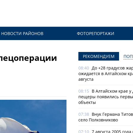
НОВОСТИ РАЙОНОВ
ФОТОРЕПОРТАЖИ
спецоперации
РЕКОМЕНДУЕМ
ПОП
08:40
До +28 градусов жа
ожидается в Алтайском кр
августа
08:15
В Алтайском крае у
пещеры появились первы
объекты
07:38
Внук Германа Титов
село Полковниково
07:10
7 августа 2005 года