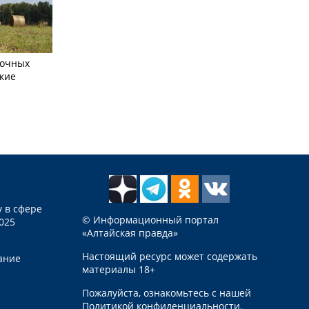
сочных
кие
 в сфере
© Информационный портал
025
«Алтайская правда»
Настоящий ресурс может содержать
ание
материалы 18+
Пожалуйста, ознакомьтесь с нашей
Политикой конфиденциальности
.