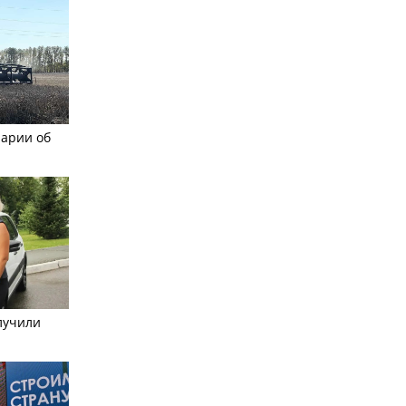
рарии об
лучили