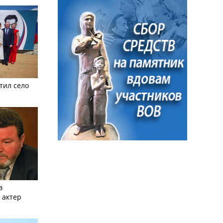
тил село
в
 актер