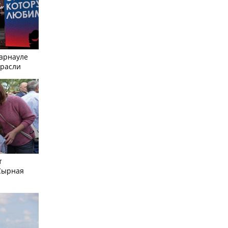
Барнауле
трасли
т
Сырная