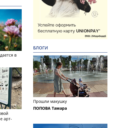
БЛОГИ
дается в
Прошли макушку
ПОПОВА Тамара
овой
е арт-