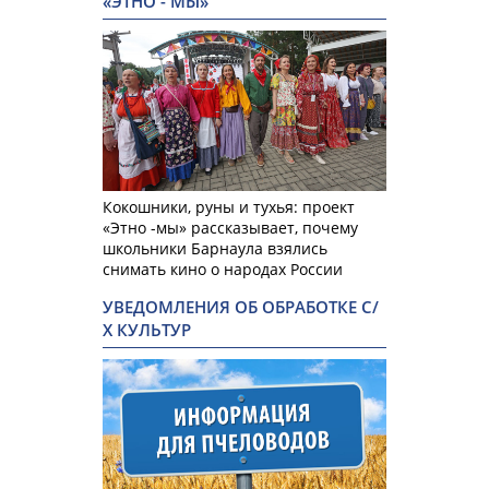
«ЭТНО - МЫ»
Кокошники, руны и тухья: проект
«Этно -мы» рассказывает, почему
школьники Барнаула взялись
снимать кино о народах России
УВЕДОМЛЕНИЯ ОБ ОБРАБОТКЕ С/
Х КУЛЬТУР