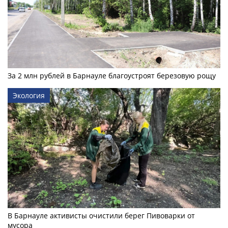
За 2 млн рублей в Барнауле благоустроят березовую рощу
Экология
В Барнауле активисты очистили берег Пивоварки от
мусора