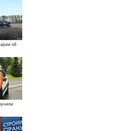
рарии об
лучили