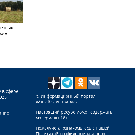
сочных
кие
 в сфере
© Информационный портал
025
«Алтайская правда»
Настоящий ресурс может содержать
ание
материалы 18+
Пожалуйста, ознакомьтесь с нашей
Политикой конфиденциальности
.