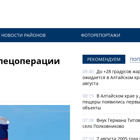
НОВОСТИ РАЙОНОВ
ФОТОРЕПОРТАЖИ
спецоперации
РЕКОМЕНДУЕМ
ПОП
08:40
До +28 градусов жа
ожидается в Алтайском кр
августа
08:15
В Алтайском крае у
пещеры появились первы
объекты
07:38
Внук Германа Титов
село Полковниково
07:10
7 августа 2005 года