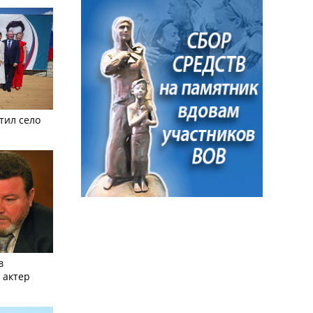
тил село
в
 актер