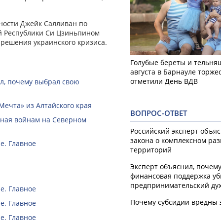
ности Джейк Салливан по
й Республики Си Цзиньпином
 решения украинского кризиса.
Голубые береты и тельняш
августа в Барнауле торже
отметили День ВДВ
ал, почему выбрал свою
Мечта» из Алтайского края
ВОПРОС-ОТВЕТ
нная войнам на Северном
Российский эксперт объя
закона о комплексном ра
е. Главное
территорий
Эксперт объяснил, почем
финансовая поддержка уб
предпринимательский ду
е. Главное
Почему субсидии вредны 
е. Главное
е. Главное