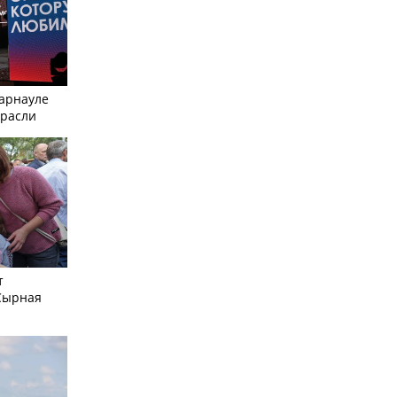
Барнауле
трасли
т
Сырная