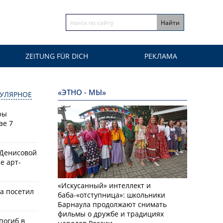
ZEITUNG FÜR DICH
РЕКЛАМА
«ЭТНО - МЫ»
УЛЯРНОЕ
ры
ае 7
 Денисовой
е арт-
«Искусанный» интеллект и
а посетил
баба-«отступница»: школьники
Барнаула продолжают снимать
фильмы о дружбе и традициях
 погиб в