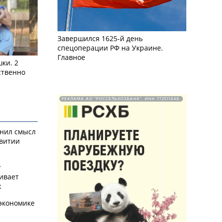
Завершился 1625-й день
спецоперации РФ на Украине.
Главное
ки. 2
ственно
РЕКЛАМА АО "РОССЕЛЬХОЗБАНК". ИНН 772511448.
снил смысл
звитии
у
ивает
х
экономике