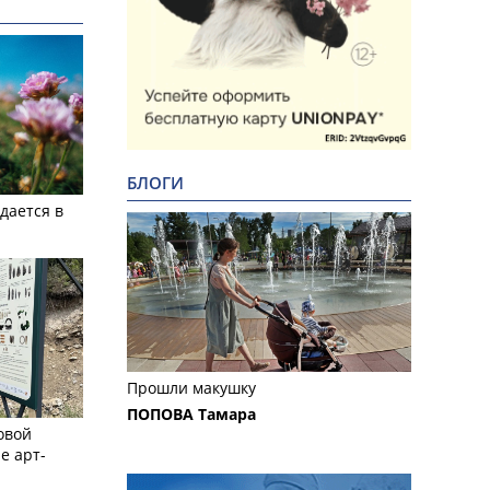
БЛОГИ
дается в
Прошли макушку
ПОПОВА Тамара
овой
е арт-