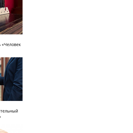
 «Человек
ательный
»