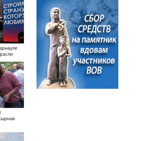
Барнауле
трасли
т
Сырная