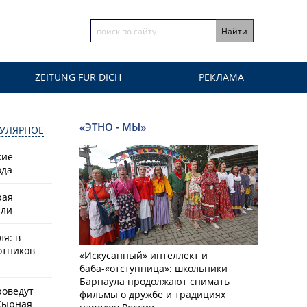
ZEITUNG FÜR DICH
РЕКЛАМА
«ЭТНО - МЫ»
УЛЯРНОЕ
кие
ода
рая
или
ля: в
отников
«Искусанный» интеллект и
баба-«отступница»: школьники
Барнаула продолжают снимать
роведут
фильмы о дружбе и традициях
Сырная