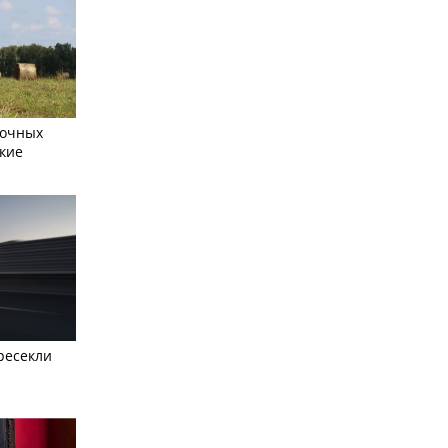
сочных
кие
ресекли