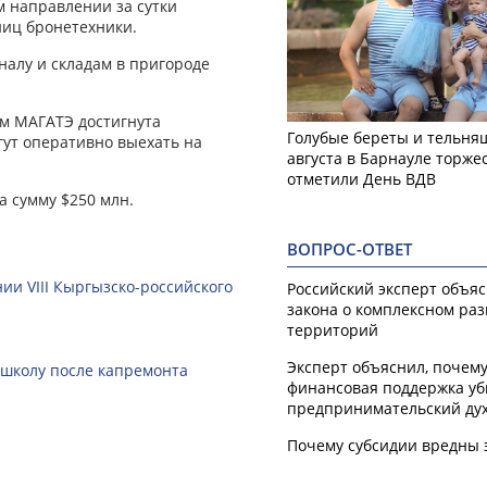
м направлении за сутки
ниц бронетехники.
алу и складам в пригороде
ом МАГАТЭ достигнута
Голубые береты и тельняш
гут оперативно выехать на
августа в Барнауле торже
отметили День ВДВ
а сумму $250 млн.
ВОПРОС-ОТВЕТ
ии VIII Кыргызско-российского
Российский эксперт объя
закона о комплексном ра
территорий
Эксперт объяснил, почем
 школу после капремонта
финансовая поддержка уб
предпринимательский ду
Почему субсидии вредны 