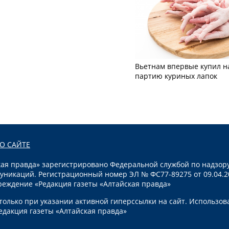
Вьетнам впервые купил н
партию куриных лапок
О САЙТЕ
я правда» зарегистрировано Федеральной службой по надзору
уникаций. Регистрационный номер ЭЛ № ФС77-89275 от 09.04.2
реждение «Редакция газеты «Алтайская правда»
олько при указании активной гиперссылки на сайт. Использов
едакция газеты «Алтайская правда»