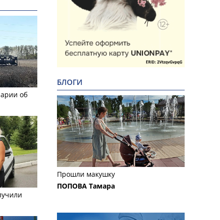
БЛОГИ
рарии об
Прошли макушку
ПОПОВА Тамара
лучили