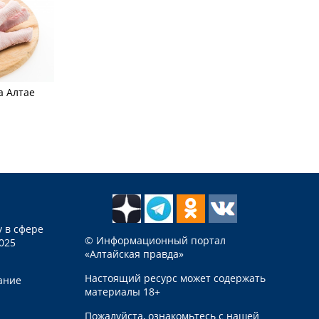
а Алтае
 в сфере
© Информационный портал
025
«Алтайская правда»
Настоящий ресурс может содержать
ание
материалы 18+
Пожалуйста, ознакомьтесь с нашей