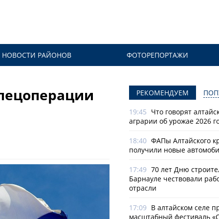
НОВОСТИ РАЙОНОВ
ФОТОРЕПОРТАЖИ
спецоперации
РЕКОМЕНДУЕМ
ПОП
19:45
Что говорят алтайс
аграрии об урожае 2026 г
18:40
ФАПы Алтайского к
получили новые автомоб
17:49
70 лет Дню строите
Барнауле чествовали раб
отрасли
17:09
В алтайском селе п
масштабный фестиваль «