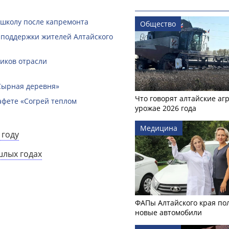
 школу после капремонта
Общество
 поддержки жителей Алтайского
ников отрасли
Сырная деревня»
Что говорят алтайские аг
афете «Согрей теплом
урожае 2026 года
Медицина
 году
шлых годах
ФАПы Алтайского края по
новые автомобили