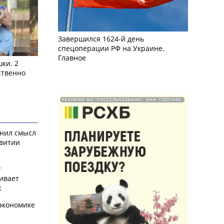
Завершился 1624-й день
спецоперации РФ на Украине.
Главное
ки. 2
ственно
РЕКЛАМА АО "РОССЕЛЬХОЗБАНК". ИНН 772511448.
снил смысл
звитии
у
ивает
х
экономике