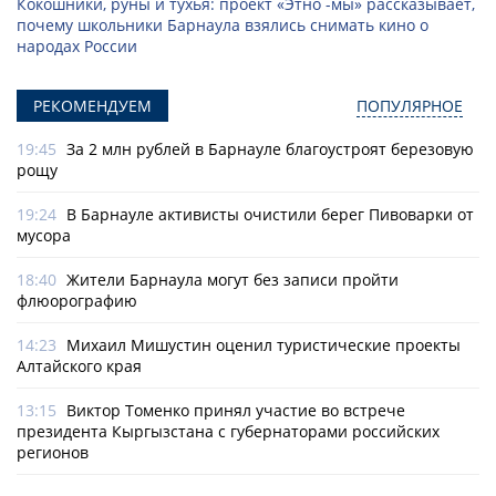
Кокошники, руны и тухья: проект «Этно -мы» рассказывает,
почему школьники Барнаула взялись снимать кино о
народах России
РЕКОМЕНДУЕМ
ПОПУЛЯРНОЕ
19:45
За 2 млн рублей в Барнауле благоустроят березовую
рощу
19:24
В Барнауле активисты очистили берег Пивоварки от
мусора
18:40
Жители Барнаула могут без записи пройти
флюорографию
14:23
Михаил Мишустин оценил туристические проекты
Алтайского края
13:15
Виктор Томенко принял участие во встрече
президента Кыргызстана с губернаторами российских
регионов