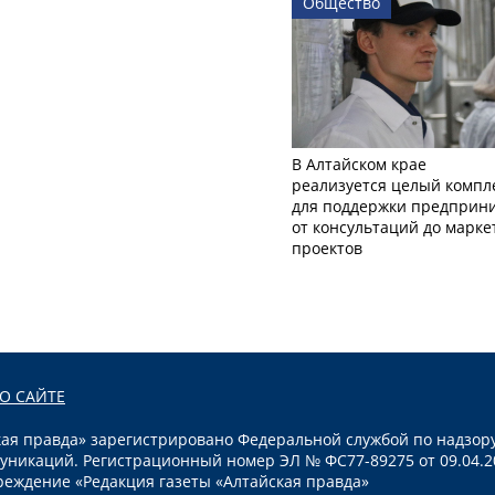
Общество
В Алтайском крае
реализуется целый компл
для поддержки предприни
от консультаций до марк
проектов
О САЙТЕ
я правда» зарегистрировано Федеральной службой по надзору
уникаций. Регистрационный номер ЭЛ № ФС77-89275 от 09.04.2
реждение «Редакция газеты «Алтайская правда»