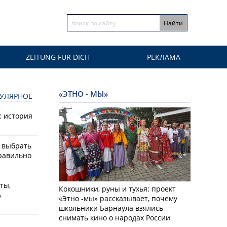
ZEITUNG FÜR DICH
РЕКЛАМА
«ЭТНО - МЫ»
УЛЯРНОЕ
: история
к выбрать
равильно
ты,
Кокошники, руны и тухья: проект
ь
«Этно -мы» рассказывает, почему
школьники Барнаула взялись
снимать кино о народах России