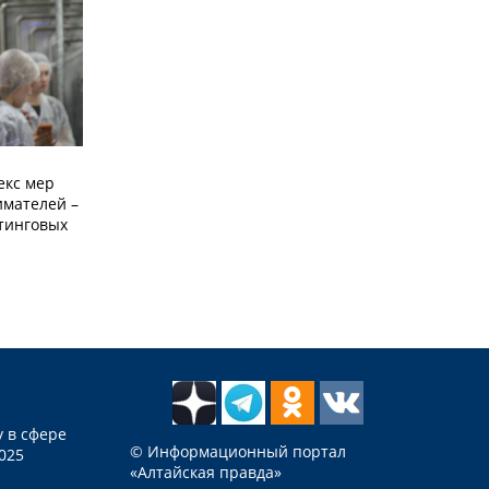
екс мер
мателей –
етинговых
 в сфере
© Информационный портал
025
«Алтайская правда»