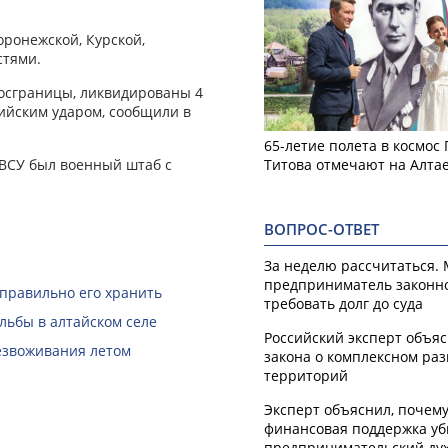
ронежской, Курской,
стями.
осграницы, ликвидированы 4
ийским ударом, сообщили в
65-летие полета в космос
 ВСУ был военный штаб с
Титова отмечают на Алта
ВОПРОС-ОТВЕТ
За неделю рассчитаться.
предприниматель законн
 правильно его хранить
требовать долг до суда
льбы в алтайском селе
Российский эксперт объя
безвоживания летом
закона о комплексном ра
территорий
Эксперт объяснил, почем
финансовая поддержка уб
предпринимательский ду