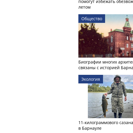
помогут избежать обезво
летом
Общество
Биографии многих архите
связаны с историей Барн
Экология
11-килограммового сазан
в Барнауле