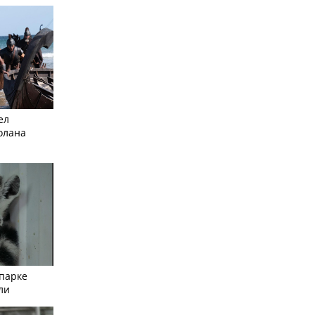
ел
олана
опарке
ли