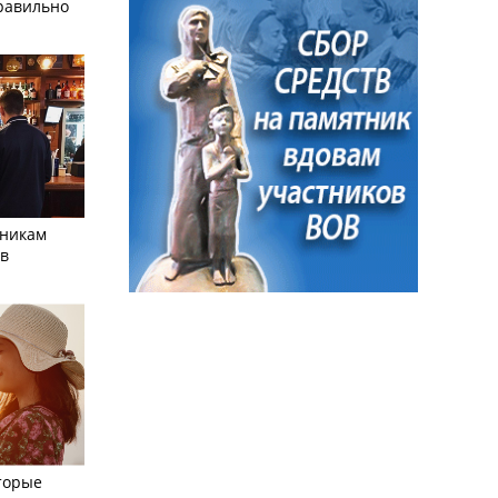
равильно
тникам
 в
торые