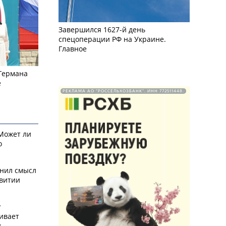
Завершился 1627-й день
спецоперации РФ на Украине.
Главное
 Германа
е
РЕКЛАМА АО "РОССЕЛЬХОЗБАНК". ИНН 772511448.
 Может ли
о
снил смысл
звитии
у
ивает
х