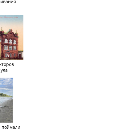
живания
кторов
аула
а поймали