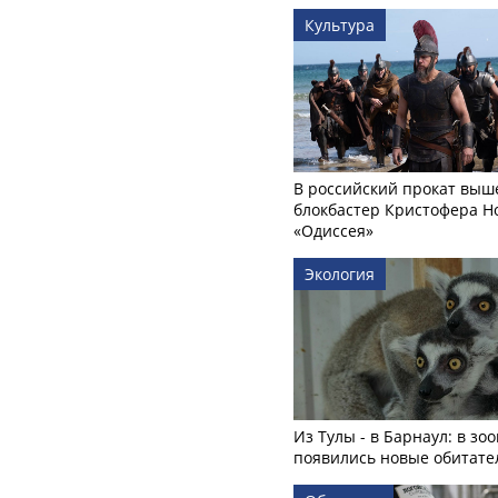
Культура
В российский прокат выш
блокбастер Кристофера Н
«Одиссея»
Экология
Из Тулы - в Барнаул: в зо
появились новые обитате