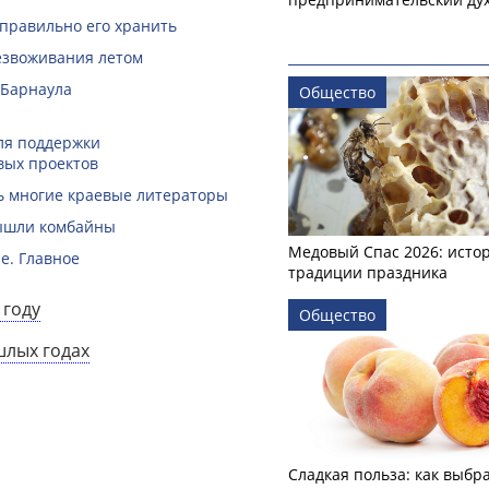
 правильно его хранить
безвоживания летом
 Барнаула
Общество
ля поддержки
вых проектов
ть многие краевые литераторы
вышли комбайны
Медовый Спас 2026: исто
е. Главное
традиции праздника
 году
Общество
шлых годах
Сладкая польза: как выбр