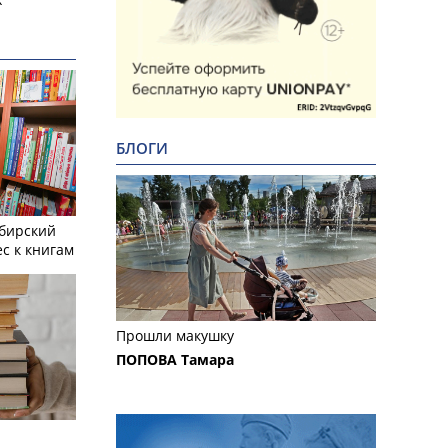
БЛОГИ
ибирский
с к книгам
Прошли макушку
ПОПОВА Тамара