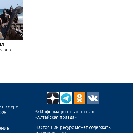
ел
олана
 в сфере
© Информационный портал
025
«Алтайская правда»
Настоящий ресурс может содержать
ание
материалы 18+