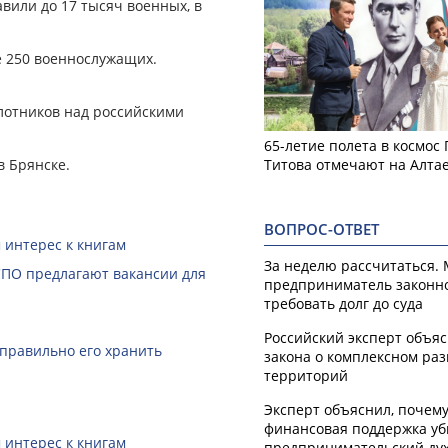
вили до 17 тысяч военных, в
е 250 военнослужащих.
лотников над российскими
65-летие полета в космос
в Брянске.
Титова отмечают на Алта
ВОПРОС-ОТВЕТ
 интерес к книгам
За неделю рассчитаться.
СПО предлагают вакансии для
предприниматель законн
требовать долг до суда
Российский эксперт объя
 правильно его хранить
закона о комплексном ра
территорий
Эксперт объяснил, почем
финансовая поддержка уб
 интерес к книгам
предпринимательский ду