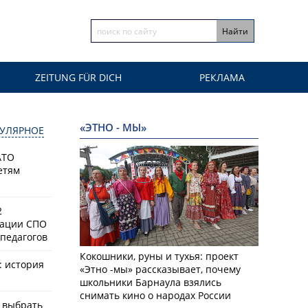
ZEITUNG FÜR DICH
РЕКЛАМА
«ЭТНО - МЫ»
УЛЯРНОЕ
АТО
етям
2
зации СПО
педагогов
Кокошники, руны и тухья: проект
: история
«Этно -мы» рассказывает, почему
школьники Барнаула взялись
снимать кино о народах России
к выбрать