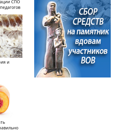
зации СПО
педагогов
рия и
ать
равильно