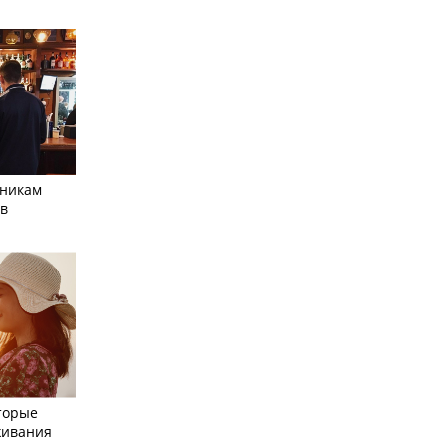
тникам
 в
торые
живания