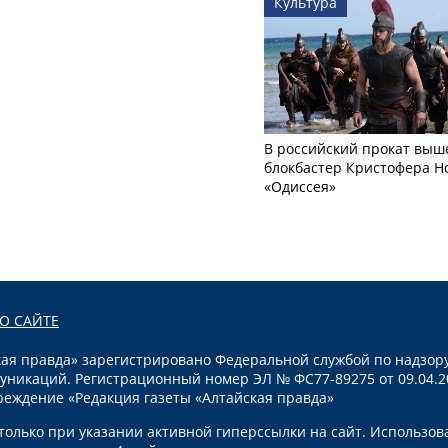
Культура
В российский прокат выш
блокбастер Кристофера Н
«Одиссея»
О САЙТЕ
я правда» зарегистрировано Федеральной службой по надзору
уникаций. Регистрационный номер ЭЛ № ФС77-89275 от 09.04.2
реждение «Редакция газеты «Алтайская правда»
олько при указании активной гиперссылки на сайт. Использов