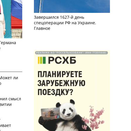
Завершился 1627-й день
спецоперации РФ на Украине.
Главное
 Германа
е
РЕКЛАМА АО "РОССЕЛЬХОЗБАНК". ИНН 772511448.
 Может ли
о
снил смысл
звитии
у
ивает
х