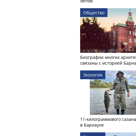
летом
Общество
Биографии многих архите
связаны с историей Барн
Экология
11-килограммового сазан
в Барнауле