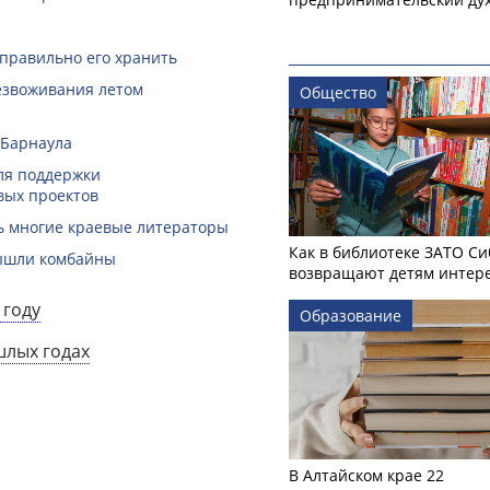
 правильно его хранить
безвоживания летом
Общество
 Барнаула
ля поддержки
вых проектов
ть многие краевые литераторы
Как в библиотеке ЗАТО С
вышли комбайны
возвращают детям интере
 году
Образование
шлых годах
В Алтайском крае 22