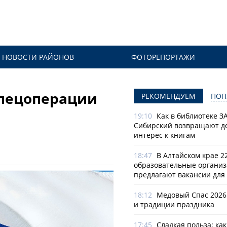
НОВОСТИ РАЙОНОВ
ФОТОРЕПОРТАЖИ
спецоперации
РЕКОМЕНДУЕМ
ПОП
19:10
Как в библиотеке З
Сибирский возвращают д
интерес к книгам
18:47
В Алтайском крае 2
образовательные органи
предлагают вакансии для 
18:12
Медовый Спас 2026
и традиции праздника
17:45
Сладкая польза: ка