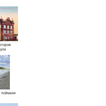
кторов
аула
а поймали