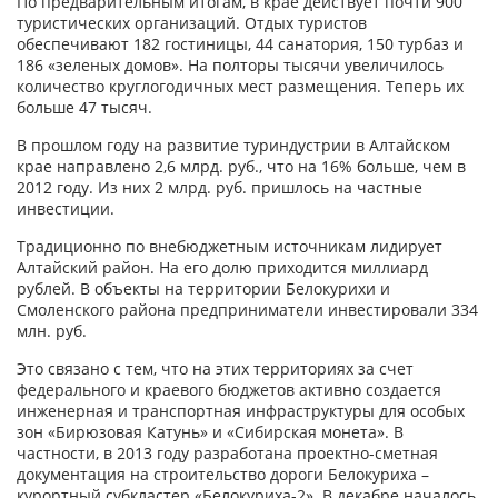
По предварительным итогам, в крае действует почти 900
туристических организаций. Отдых туристов
обеспечивают 182 гостиницы, 44 санатория, 150 турбаз и
186 «зеленых домов». На полторы тысячи увеличилось
количество круглогодичных мест размещения. Теперь их
больше 47 тысяч.
В прошлом году на развитие туриндустрии в Алтайском
крае направлено 2,6 млрд. руб., что на 16% больше, чем в
2012 году. Из них 2 млрд. руб. пришлось на частные
инвестиции.
Традиционно по внебюджетным источникам лидирует
Алтайский район. На его долю приходится миллиард
рублей. В объекты на территории Белокурихи и
Смоленского района предприниматели инвестировали 334
млн. руб.
Это связано с тем, что на этих территориях за счет
федерального и краевого бюджетов активно создается
инженерная и транспортная инфраструктуры для особых
зон «Бирюзовая Катунь» и «Сибирская монета». В
частности, в 2013 году разработана проектно-сметная
документация на строительство дороги Белокуриха –
курортный субкластер «Белокуриха-2». В декабре началось